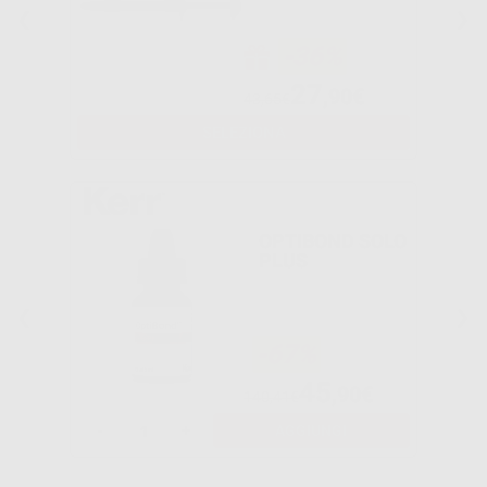
-36%
27
,90€
43,65€
SELEZIONA
OPTIBOND SOLO
PLUS
-67%
45
,90€
140,41€
-
+
AGGIUNGI