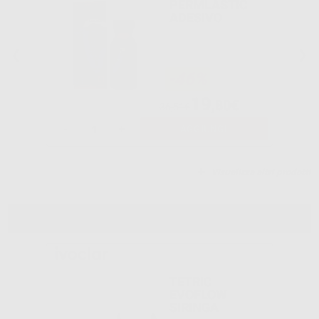
PERMLASTIC
ADESIVO
-46%
19
,80€
36,51€
-
+
AGGIUNGI
Visualizza altri prodotti
RESTAURO
TETRIC
EVOFLOW
SIRINGA