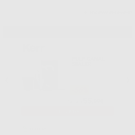
Visualizza altri prodotti
CEMENTI
PULP CANAL
SEALER
-56%
55
,99€
127,37€
SELEZIONA