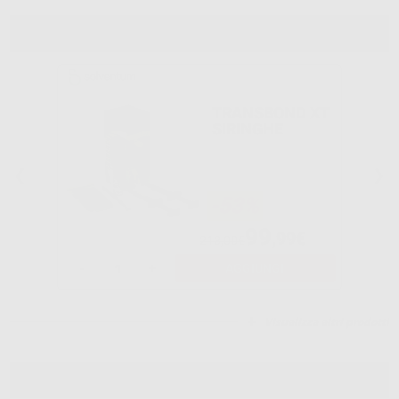
ADESIVI
TRANSBOND XT
SIRINGHE
-53%
99
,99€
213,00€
-
+
AGGIUNGI
Visualizza altri prodotti
LABORATORIO DEI COMPOSITI