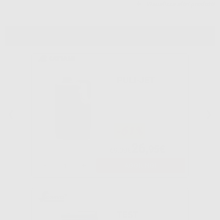
Visualizza altri prodotti
DISINFEZIONE
PULI-JET
-61%
26
,95€
69,09€
-
+
AGGIUNGI
TEST