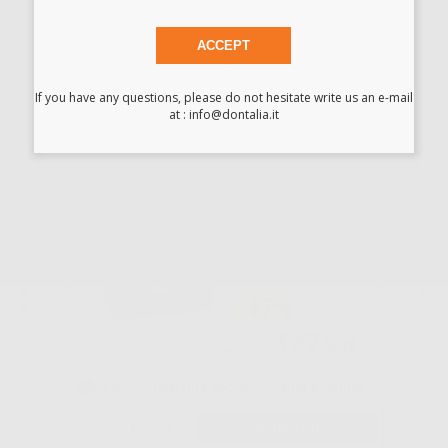
-68%
ACCEPT
18
,50€
58,25€
If you have any questions, please do not hesitate write us an e-mail
-
+
AGGIUNGI
at : info@dontalia.it
OPALESCENCE
BOOST 40%
INTRO KIT
-47%
127
,30€
241,00€
Vendita riservata esclusivamente ai dentisti e laboratori odontotecnici.
-
+
AGGIUNGI