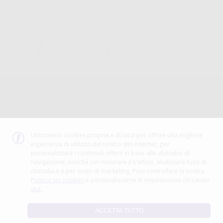
Acquista 365 giorno all'anno
Segui il tuo ordine
Verifica lo stato del tuo
24/7
ordine
Assistenza telefonica
Web con pagamento sicuro
98% di stock disponibile
Avviso legale
Politica sulla privacy
Politica sui cookie
Canale etico
Codice Etico
Utilizziamo cookies proprie e di terzi per offrire una migliore
esperienza di utilizzo del nostro sito internet, per
METODO DI PAGAMENTO
personalizzare i contenuti offerti in base alle abitudini di
navigazione, nonché per misurare il traffico, analizzare l’uso di
dontalia.it e per scopi di marketing. Puoi controllare la nostra
Politica sui cookies
e personalizzarne le impostazioni cliccando
qui.
ACCETTA TUTTO