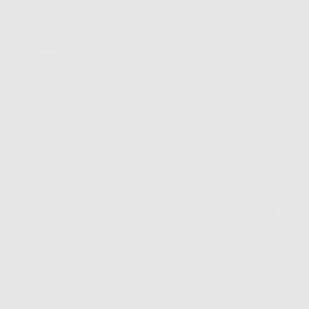
Tracciatura dell’ordine
Benvenuto!
Fai il login per accedere a prezzi e
Dontalia
vantaggi esclusivi.
NUOVA APP
Vuoi le MIGLIORI OFFERTE a portata di mano? Scarica la nostra
APP e accedi alle migliori oferte e servizi
Google Play
Hai dimenticato la
password?
Registrati