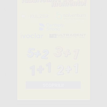
-46%
44
,99€
83,56€
SELEZIONA
PUNTE
THERMAFIL Nº
20-80 6 UNITÀ
-40%
22
,80€
37,92€
SELEZIONA