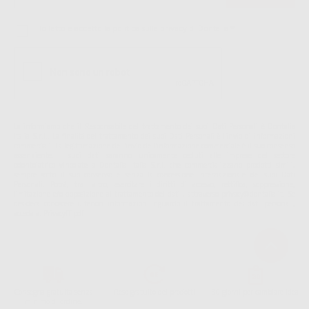
Ho letto e accetto la politica sulla privacy di Dontalia
*
La informiamo che il Responsabile del trattamento dei suoi Dati Personali è Dontalia
Italia S.r.l.. La finalitá del trattamento dei suoi Dati Personali è l'invio di informazioni
commerciali. La legittimazione dell'invio dell'informazione commerciale è il suo consenso
assenziente. I suoi dati saranno unicamente ceduti alle imprese del settore
odontoiatrico vincolate a Dontalia Italia S.r.l. che commercializzano prodotti simili,
sempre sotto il suo consenso e senza la concessione internazionale dei suoi Dati
Personali. Potrá, tra l'altro, esercitare i diritti di accesso, rettifica, soppressione,
limitazione e/o opposizione al trattamento dei dati , attraverso privacy@dontalia.it. Se
desidera conoscere ulteriori informazioni riguardo il trattamento dei dati personali,
acceda a:
PrivacyIT.pdf
Consegna gratuita senza
Reso gratuito dei prodotti
30 giorni per cambiare idea
minimo di ordine.