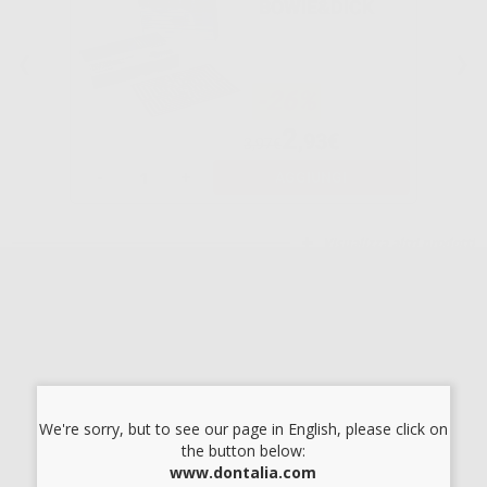
BOWIE&DICK
-26%
2
,93€
3,97€
-
+
AGGIUNGI
Visualizza altri prodotti
PREVENZIONE E PROFILASSI
SPAZZOLINI
We're sorry, but to see our page in English, please click on
NYLON 100U.
the button below:
www.dontalia.com