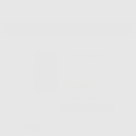
Visualizza altri prodotti
IMPRONTE
XANTALGIN
SELECT
-47%
11
,40€
21,60€
-
+
AGGIUNGI