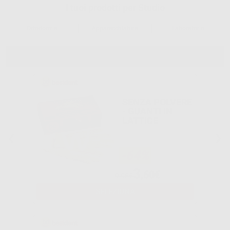
I tuoi prodotti per Studio
Ortodonzia
Apparecchiatura
Laboratorio
MONOUSO
SENZA POLVERE
- GUANTI IN
LATTICE
-64%
3
,60€
9,95€
SELEZIONA