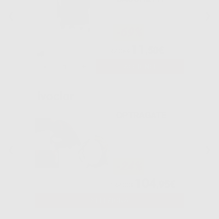
-69%
11
,50€
37,05€
-
+
AGGIUNGI
OPTRAGATE
-24%
104
,95€
138,00€
SELEZIONA