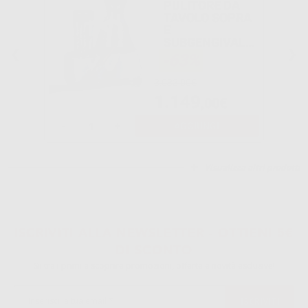
PULITORE DA
TAVOLO SOPRA
E
SUBGENGIVALE
D_PROPHY
-63%
FLOW
3.083,00€
1.149
,00€
-
+
AGGIUNGI
Visualizza altri prodotti
ISCRIVITI ALLA NEWSLETTER - OTTIENI 5€
DI SCONTO
Sii tra i primi a scoprire promozioni, offerte e novità esclusive!