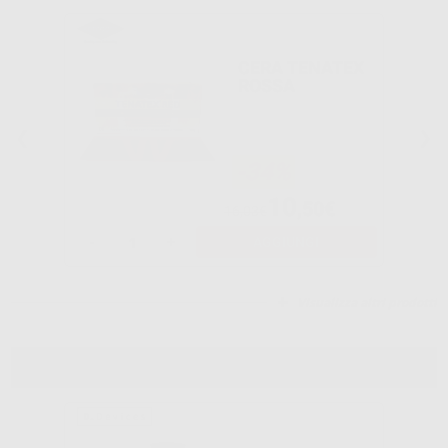
CERA TENATEX
ROSSA
-34%
10
,50€
16,03€
-
+
AGGIUNGI
Visualizza altri prodotti
ESTETICA E RESTAURAZIONE