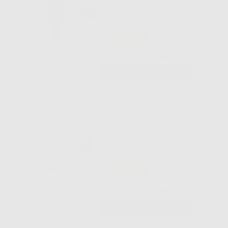
EDENTA 5410-
060
-19%
16
,33€
20,16€
-
+
AGGIUNGI
ACIDO
FLUORIDRICO
SIR.COSZ15
-16%
58
,50€
70,00€
-
+
AGGIUNGI