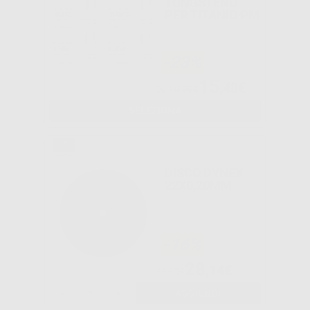
TUNGSTENO
PER TITANIO PM
-23%
15
,48€
Da
19,98€
SELEZIONA
DISCO DYNEX
22X0,20MM
-16%
28
,14€
33,50€
-
+
AGGIUNGI