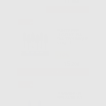
11
,48€
14,17€
-
+
AGGIUNGI
PUNTE PER
LUCIDATURA
EXA TECHNIQUE
6 UNITÀ
-19%
15
,20€
18,77€
SELEZIONA
GOMMINO BLU
PER ACRILICI