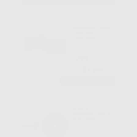
SELEZIONA
IDENTOFLEX
GOMMINI GRIGI
LAB MIN
141LMF2
-22%
51
,90€
66,70€
-
+
AGGIUNGI
DISCO
SEPARATORE 22
X 0,6 MM