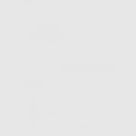
PASTA
LUCIDANTE
ALTA
BRILLANTEZZA
OPAL L
-15%
13
,26€
15,66€
-
+
AGGIUNGI
FRESA
TUNGSTENO
EDENTA 0110-
023
-19%