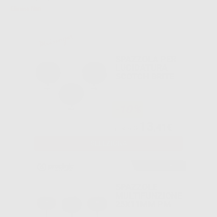
Elimina filtri
SPAZZOLA PER
LUCIDATURA
SCOTCH BRITE
-10%
13
,41€
Da
14,90€
SELEZIONA
Consigliato
SPAZZOLE
MULTIFUNZIONE
25X11MM PM