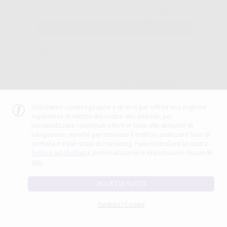
33
,20€
42,03€
SELEZIONA
DISCHI PER
LUCIDATURA
SOFTWHEEL
Utilizziamo cookies proprie e di terzi per offrire una migliore
esperienza di utilizzo del nostro sito internet, per
-18%
personalizzare i contenuti offerti in base alle abitudini di
navigazione, nonché per misurare il traffico, analizzare l’uso di
23
dontalia.it e per scopi di marketing. Puoi controllare la nostra
,31€
Da
28,37€
Politica sui cookies
e personalizzarne le impostazioni cliccando
qui.
SELEZIONA
ACCETTA TUTTO
Gestisci I Cookie
DISCO BISOON
MONTATO
18MM