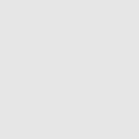
-15%
42
,46€
50,22€
-
+
AGGIUNGI
PROTHO CLEAN
SPRAY PER
LUCIDARE F30
-13%
15
,00€
17,25€
-
+
AGGIUNGI
SPAZZOLA IN
PELO DI CAPRA