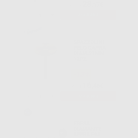
28
,17€
36,11€
-
+
AGGIUNGI
SPAZZOLINI
PELO CAPRA
DIAM.21MM
12PZ
-13%
16
,46€
18,93€
-
+
AGGIUNGI
FRESA
DIAMANTE
SFERA PM