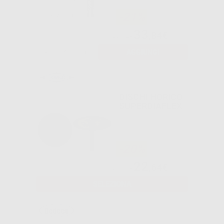
-21%
33
,84€
42,84€
-
+
AGGIUNGI
DISCHI HORICO
SUPERDIAFLEX
-20%
22
,64€
28,30€
SELEZIONA