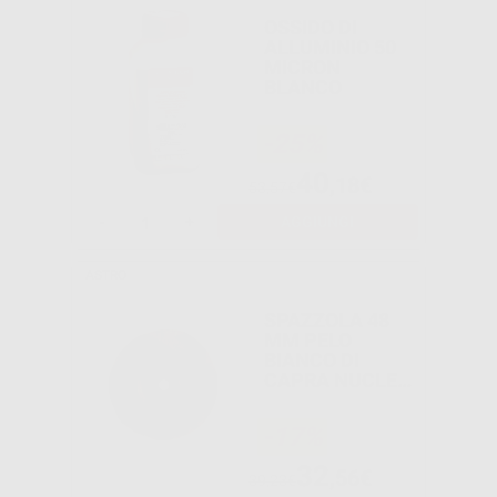
OSSIDO DI
ALLUMINIO 50
MICRON
BLANCO
-25%
40
,18€
53,57€
-
+
AGGIUNGI
ASTRO
SPAZZOLA 48
MM PELO
BIANCO DI
CAPRA NUCLEO
METALLO
-17%
32
,56€
39,23€