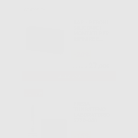
IDENTOFLEX
SAP - PERONI
SILICONICI
MONTATI PER
RIFINIRE E
LUCIDARE LE
RESINE
-20%
ACRILICHE
27
,00€
Da
33,80€
SELEZIONA
FRESA
TUNGSTENO
LABORATORIO
5720-040
-15%