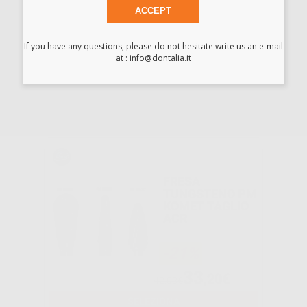
PASTA
ACCEPT
LUCIDANTE
DURA-POLISH
DIA
If you have any questions, please do not hesitate write us an e-mail
at : info@dontalia.it
-20%
80
,24€
100,30€
-
+
AGGIUNGI
FRESA
TUNGSTENO PM
KOMET TAGLIO
ACR
-21%
33
,20€
42,03€
SELEZIONA