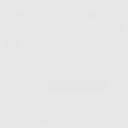
Consegna in 24/48h e gratuita senza minimo d’ordine
Garanzia Pagamento Sicuro
Reso gratuito
Benvenuto!
Fai il login per accedere a prezzi e
Oltre 15.000 referenze disponibili
Dontalia
vantaggi esclusivi.
NUOVA APP
Tracciatura dell’ordine
Vuoi le MIGLIORI OFFERTE a portata di mano? Scarica la nostra
APP e accedi alle migliori oferte e servizi
Google Play
Hai dimenticato la
Inizio
|
Laboratorio
|
Materiali di consumo per abrasione,
password?
lucidatura e frese
Registrati
Filtro
399
Prodotti
MATERIALI DI CONSUMO PER ABRASIONE, LUCIDATURA E
FRESE (399)