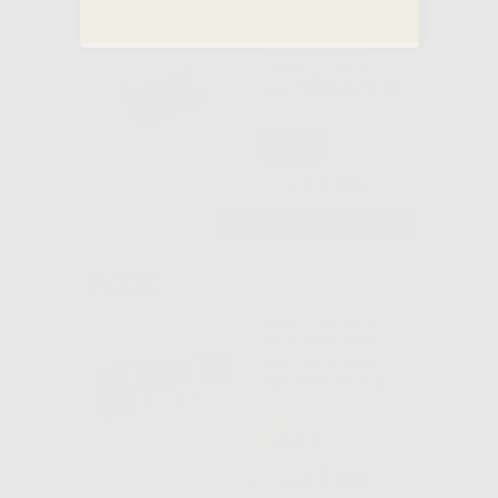
ROTOLO
ETICHETTE
300PZ. PER
AUTOCLAVE E9
-18%
17
,00€
20,62€
-
+
AGGIUNGI
PASTIGLIE DI
PULIZIA PER
AUTOCLAVE
ICLAVE PLUS
-43%
22
,88€
40,19€