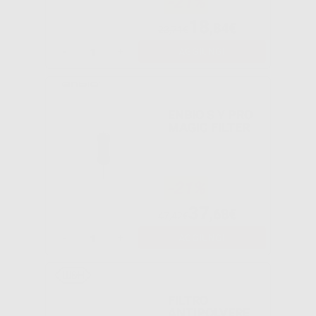
-21%
18
,84€
23,71€
-
+
AGGIUNGI
ENBIO S Y PRO
MAGIC FILTER
-21%
37
,68€
47,42€
-
+
AGGIUNGI
FILTRO
ANTIPOLVERE