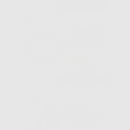
-
+
AGGIUNGI
GUARNIZIONE
GRIGIO SCURO
SPORTELLO
AUTOCLAVE
LISA/LINA/LARA
W&H
-41%
39
,85€
67,65€
-
+
AGGIUNGI
FILTRO
BATTERIOLOGIC
O PER
AUTOCLAVI
MOCOM