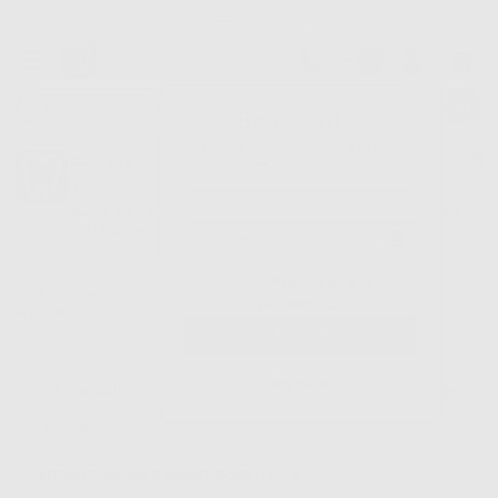
Tracciatura dell’ordine
Benvenuto!
Fai il login per accedere a prezzi e
Dontalia
vantaggi esclusivi.
NUOVA APP
Vuoi le MIGLIORI OFFERTE a portata di mano? Scarica la nostra
APP e accedi alle migliori oferte e servizi
Google Play
Hai dimenticato la
Inizio
|
Apparecchiatura
|
Sterilizzazione e disinfezione
|
Autoclavi.
password?
accessori
Registrati
Filtro
15
Prodotti
STERILIZZAZIONE E DISINFEZIONE (15)