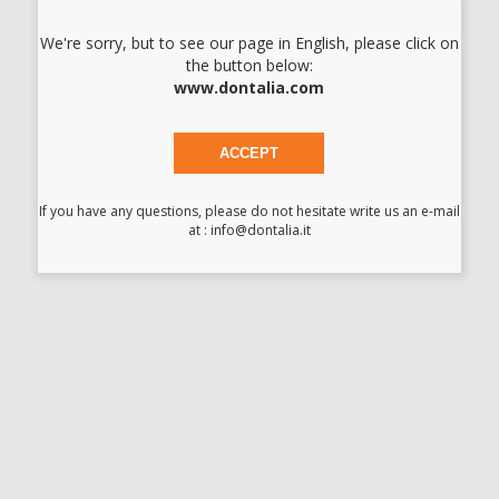
DEMINERALIZZA
TORE MELADEM
40 S/KIT
We're sorry, but to see our page in English, please click on
INSTALLAZ. E
the button below:
S/MELAJET
www.dontalia.com
ME01049
-40%
345
ACCEPT
,00€
579,00€
-
+
AGGIUNGI
If you have any questions, please do not hesitate write us an e-mail
at : info@dontalia.it
FILTRO
BATTERIOLOGIC
O
-18%
38
,25€
46,39€
-
+
AGGIUNGI