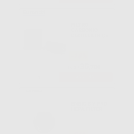
FILTRO
CARBONIO
DISTILLATRICE
-18%
35
,70€
43,30€
-
+
AGGIUNGI
ENBIO S Y PRO
HEPA FILTER