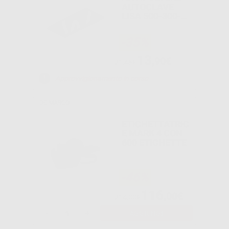
AUTOCLAVE
LISA 500-300-
17-22 E LINA 17
E 22
-35%
13
,90€
21,45€
Approvvigionamento in corso
DE MARCO
ETICHETTATRIC
E MARK 4 CON
600 ETICHETTE
-46%
116
,00€
214,00€
-
+
AGGIUNGI