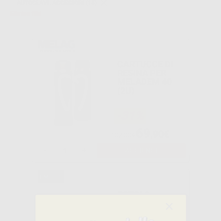
AUTOCLAVI. ACCESSORI (15)
Elimina filtri
CARTUCCE DI
RESINA PER
MELADEM 40
(2U)
-31%
69
,90€
102,00€
-
+
AGGIUNGI
ROTOLO
×
×
×
ETICHETTE PER
MARK 3 E 4