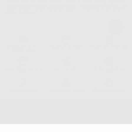
Personali. Potrá, tra l'altro, esercitare i diritti di accesso, rettifica, soppressione,
limitazione e/o opposizione al trattamento dei dati , attraverso privacy@dontalia.it. Se
desidera conoscere ulteriori informazioni riguardo il trattamento dei dati personali,
acceda a:
PrivacyIT.pdf
Consegna gratuita senza
Reso gratuito dei prodotti
30 giorni per cambiare idea
minimo di ordine.
Acquista 365 giorno all'anno
Segui il tuo ordine
Verifica lo stato del tuo
24/7
ordine
Assistenza telefonica
Web con pagamento sicuro
98% di stock disponibile
Avviso legale
Politica sulla privacy
Politica sui cookie
Canale etico
Codice Etico