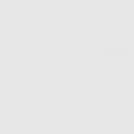
1
ISCRIVITI ALLA NEWSLETTER - OTTIENI 5€
DI SCONTO
Sii tra i primi a scoprire promozioni, offerte e novità esclusive!
Ho letto e accetto la politica sulla privacy di Dontalia
*
La informiamo che il Responsabile del trattamento dei suoi Dati Personali è Dontalia
Italia S.r.l.. La finalitá del trattamento dei suoi Dati Personali è l'invio di informazioni
commerciali. La legittimazione dell'invio dell'informazione commerciale è il suo consenso
assenziente. I suoi dati saranno unicamente ceduti alle imprese del settore
odontoiatrico vincolate a Dontalia Italia S.r.l. che commercializzano prodotti simili,
sempre sotto il suo consenso e senza la concessione internazionale dei suoi Dati