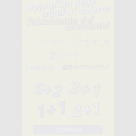
-18%
39
,98€
48,98€
-
+
AGGIUNGI
FILTRO
BATTERIOLOGIC
O PER TUTTE LE
AUTOCLAVI
W&H
-29%
27
,45€
38,49€
-
+
AGGIUNGI