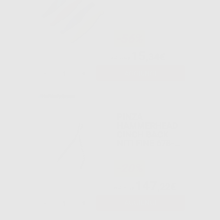
-56%
15
,34€
34,65€
-
+
AGGIUNGI
PINZA
HAMMERHEAD
CINCH BACK
NITI FINE 678-
502
-20%
147
,22€
184,50€
-
+
AGGIUNGI