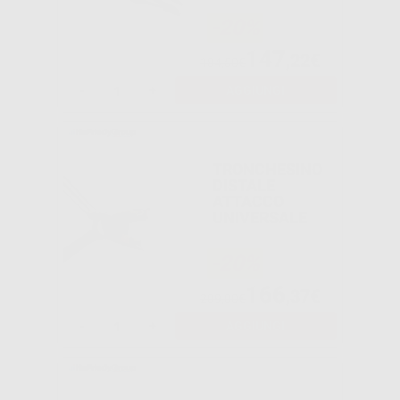
-20%
147
,22€
184,50€
-
+
AGGIUNGI
TRONCHESINO
DISTALE
ATTACCO
UNIVERSALE
-20%
166
,37€
209,00€
-
+
AGGIUNGI