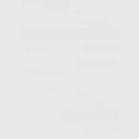
-8%
87
,84€
Da
94,99€
SELEZIONA
Consigliato
PINZA MATHIEU
PER LEGATURE
-40%
14
,33€
23,89€
-
+
AGGIUNGI
Consigliato