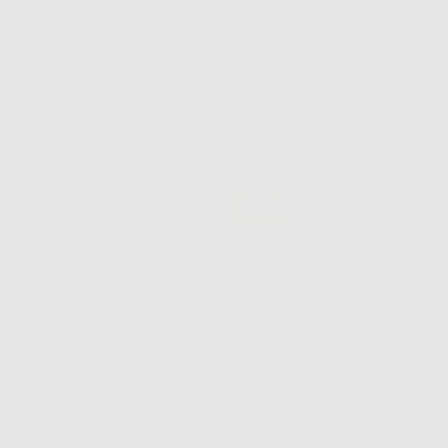
-
+
AGGIUNGI
Consigliato
PINZE DA
TAGLIO PER
ELASTICI IN
ALLINEATORI
-52%
55
,77€
114,99€
-
+
AGGIUNGI
TRONCHESE
TAGLIO DISTALE
SLIM RITENTIVO