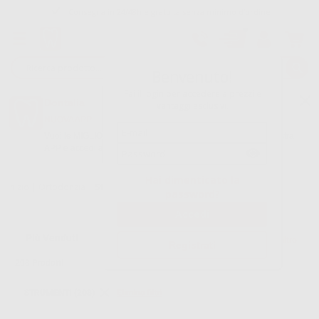
Consegna in 24/48h e gratuita senza minimo d’ordine
Garanzia Pagamento Sicuro
Reso gratuito
Benvenuto!
Oltre 15.000 referenze disponibili
Fai il login per accedere a prezzi e
Dontalia
vantaggi esclusivi.
NUOVA APP
Tracciatura dell’ordine
Vuoi le MIGLIORI OFFERTE a portata di mano? Scarica la nostra
APP e accedi alle migliori oferte e servizi
Google Play
Hai dimenticato la
Inizio
|
Ortodonzia
|
Strumenti
password?
Filtro
Registrati
208
Prodotti
STRUMENTI (208)
Elimina filtri