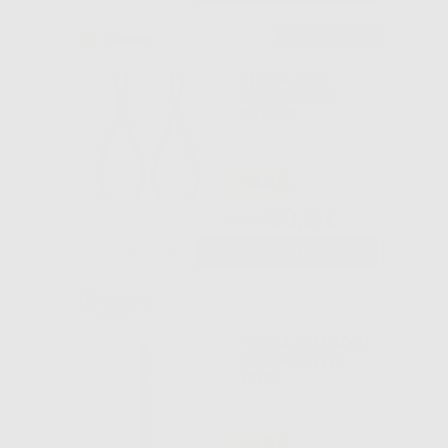
Consigliato
PINZA PER
RIMOZIONE
BANDE
-44%
30
,69€
54,55€
-
+
AGGIUNGI
FRESA RIMUOVI
COMPOSITO
118S
-47%