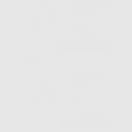
MANICO LUNGO
- RITENTIVO
-40%
44
,39€
73,99€
-
+
AGGIUNGI
TRONCHESE
PER LEGATURE
MICRO
-20%
166
,37€
209,00€
-
+
AGGIUNGI