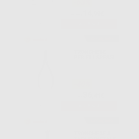
-63%
14
,99€
39,99€
-
+
AGGIUNGI
Consigliato
TRONCHESE
PER FILI SPESSI
-40%
36
,41€
60,69€
-
+
AGGIUNGI
Consigliato
TRONCHESE A
TAGLIO DISTALE