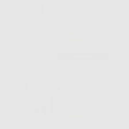
TRONCHESI PER
LEGATURA
MICRO
-44%
34
,76€
61,75€
-
+
AGGIUNGI
KIT
ORTODONTICO
-25%
49
,38€
65,85€