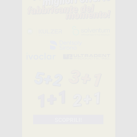
149
,95€
209,00€
-
+
AGGIUNGI
LIME PER
STRIPPING
DIASTRIP
-25%
113
,24€
150,99€
SELEZIONA
Consigliato
PINZE DA
TAGLIO BOTTONI
IN ALLINEATORI