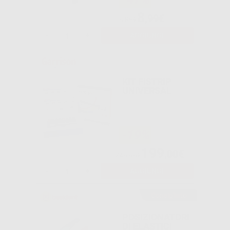
8
,99€
16,85€
-
+
AGGIUNGI
KIT FISTRIP
UNIVERSAL
-19%
199
,00€
246,99€
-
+
AGGIUNGI
Consigliato
POSIZIONATORI
DI ELASTICI