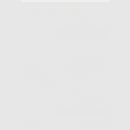
-57%
49
,62€
114,99€
-
+
AGGIUNGI
PINZA MATHIEU
PER LEGATURE
METALLICHE
678-330
-23%
135
,50€
175,00€
-
+
AGGIUNGI
Consigliato