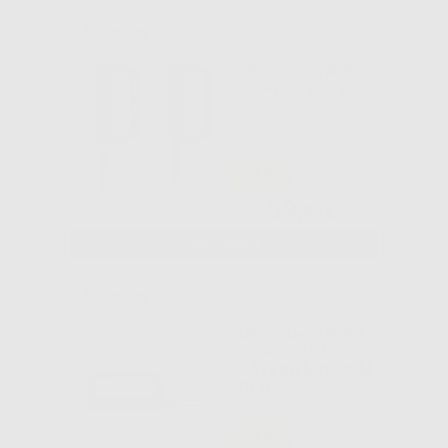
ORTHO-STRIP
DOPPIO LATO
-35%
59
,99€
91,69€
SELEZIONA
ORTHO-STRIPS
COARSE DUE
LATI 80 MICRON
BLU
-35%