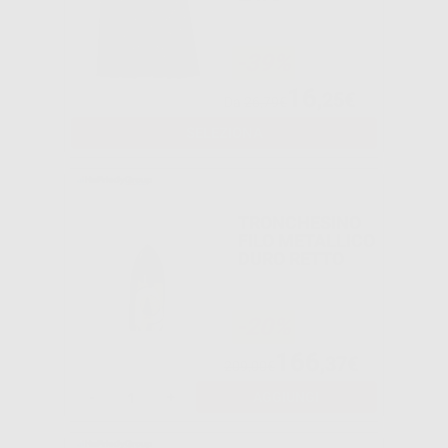
-39%
16
,25€
Da
26,79€
SELEZIONA
TRONCHESINO
FILO METALLICO
DURO RETTO
-20%
166
,37€
209,00€
-
+
AGGIUNGI