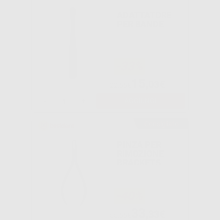
ADATTATORE
PER BANDE
-33%
15
,03€
22,55€
-
+
AGGIUNGI
Consigliato
PINZA PER
RIMOZIONE
BRACKETS
-40%
33
,33€
55,55€