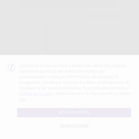
SELEZIONA
Consigliato
ADATTATORE
PER BANDE
-33%
Utilizziamo cookies proprie e di terzi per offrire una migliore
15
esperienza di utilizzo del nostro sito internet, per
,03€
22,55€
personalizzare i contenuti offerti in base alle abitudini di
navigazione, nonché per misurare il traffico, analizzare l’uso di
-
+
AGGIUNGI
dontalia.it e per scopi di marketing. Puoi controllare la nostra
Politica sui cookies
e personalizzarne le impostazioni cliccando
Consigliato
qui.
PINZA PER
ACCETTA TUTTO
RIMOZIONE
BRACKETS
Gestisci I Cookie