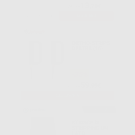
13
,79€
28,15€
-
+
AGGIUNGI
ORTHO-STRIPS
DESTRA (15)
-35%
59
,99€
91,69€
SELEZIONA
Consigliato
STRISCE DI
STRIPPING UN
LATO