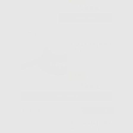
59
,99€
91,69€
-
+
AGGIUNGI
LIMA FITSTRIP 2
LATI
-16%
79
,45€
94,99€
SELEZIONA
Consigliato
PINZA MATHIEU
PER LEGATURE