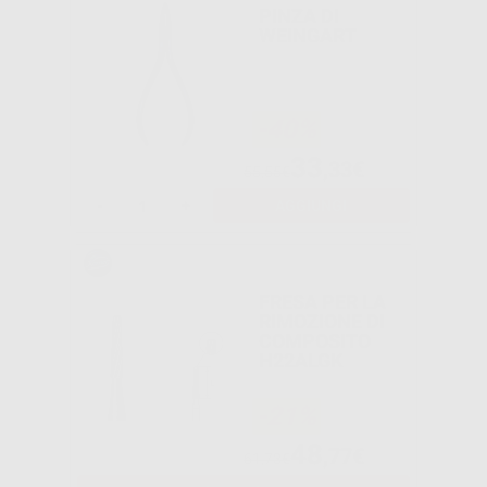
PINZA DI
WEINGART
-40%
33
,33€
55,55€
-
+
AGGIUNGI
FRESA PER LA
RIMOZIONE DI
COMPOSITO
H22ALGK
-21%
48
,77€
61,73€