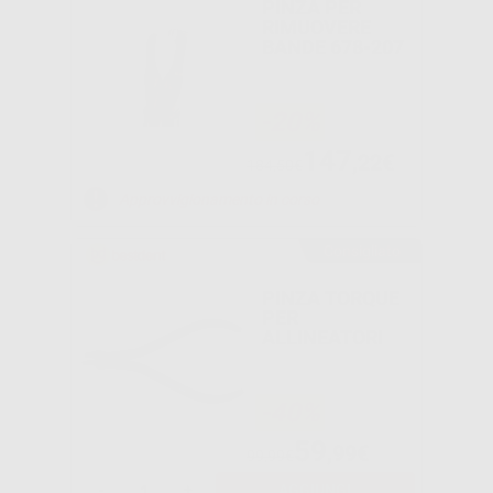
PINZA PER
RIMUOVERE
BANDE 678-207
-20%
147
,22€
184,50€
Approvvigionamento in corso
Consigliato
PINZA TORQUE
PER
ALLINEATORI
-40%
59
,99€
99,99€
-
+
AGGIUNGI