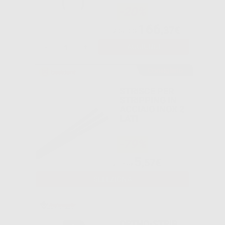
-20%
166
,37€
209,00€
-
+
AGGIUNGI
Consigliato
STRISCE PER
STRIPPING IN
ACCIAIO INOX 2
LATI
-79%
5
,57€
26,59€
SELEZIONA
ORTHO-STRIP