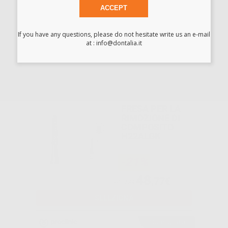
ACCEPT
-40%
If you have any questions, please do not hesitate write us an e-mail
33
at : info@dontalia.it
,33€
55,55€
-
+
AGGIUNGI
FRESA PER LA
RIMOZIONE DI
COMPOSITO
H22ALGK
-21%
48
,77€
61,73€
SELEZIONA
Consigliato