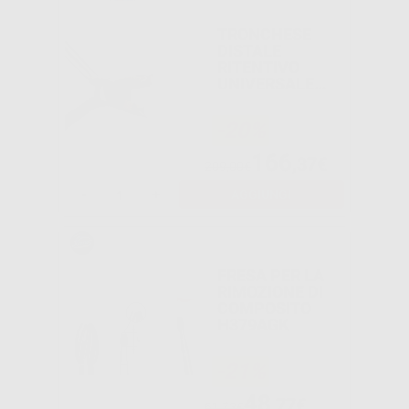
TRONCHESE
DISTALE
RITENTIVO
UNIVERSALE
MANICO LUNGO
-20%
166
,37€
209,00€
-
+
AGGIUNGI
FRESA PER LA
RIMOZIONE DI
COMPOSITO
H379AGK
-21%
48
,77€
61,73€