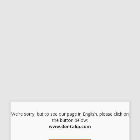
69
,12€
93,99€
-
+
AGGIUNGI
Consigliato
PINZA MATHIEU
PER LEGATURE
-40%
14
,33€
23,89€
-
+
AGGIUNGI
Consigliato
We're sorry, but to see our page in English, please click on
the button below:
PINZA DI
www.dontalia.com
WEINGART