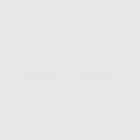
Consigliato
STRISCE DI
STRIPPING IN
ACCIAIO
INOSSIDABILE
-43%
13
,49€
23,49€
SELEZIONA
Consigliato
ADATTATORE DI
BANDE/CURETT
E
-51%