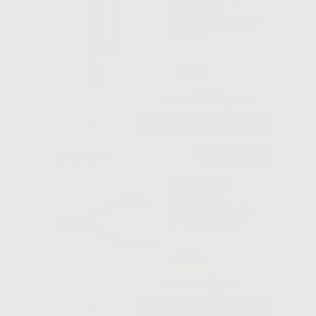
VASSOIO
INOSSIDABILE E
6 LIME
-15%
191
,24€
224,99€
-
+
AGGIUNGI
Consigliato
PINZE PER
PUNTI DI
PRESSIONE SU
ALLINEATORI
-47%
60
,92€
114,99€
-
+
AGGIUNGI