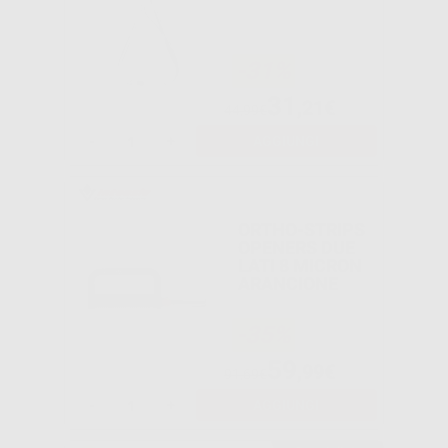
-31%
31
,21€
44,99€
-
+
AGGIUNGI
ORTHO-STRIPS
OPENERS DUE
LATI 8 MICRON
ARANCIONE
-35%
59
,99€
91,69€
-
+
AGGIUNGI