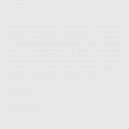
Sutura naturale intrecciata non assorbibile. Composta da
Fibroina e rivestita di cera dapi o silicone, di colore nero e
sterilizzata con raggi Gamma. Presenta un ago non
traumatico ed è fabbricata in acciaio inox. La sutura di seta si
caratterizza perché non soggetta a degradazione e mantiene
la stessa forza tessile. È indicata in chirurgia generale, della
pelle, vascolare, plastica, gastrointestinale e in tutti i casi in cui
è necessario suturare o legare tessuti che abbiano bisogno di
una sutura non assorbibile. Lunghezza filo 75 cm.
Scarica
Allegato in spagnolo