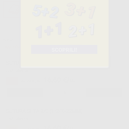
Sutur...
Leggi tutto
SUTURA SETA 2/0 (1/2-R.-22MM)
Cod.
49934
16,60 €/u.
-50%
33,23 € /u.
-
+
SUTURA SETA 2/0 (1/2-T.-22MM)
Cod.
49935
16,60 €/u.
-50%