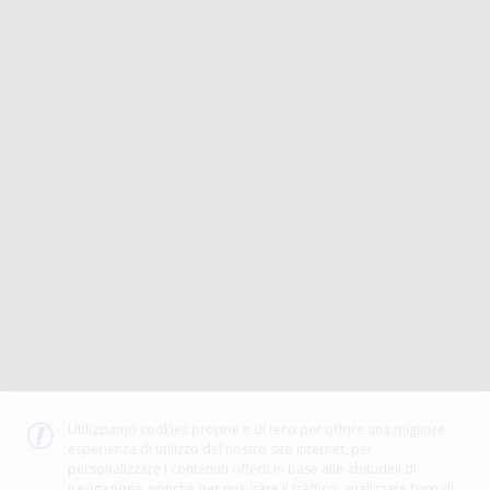
Consegna gratuita senza
Reso gratuito dei prodotti
30 giorni per cambiare idea
minimo di ordine.
Acquista 365 giorno all'anno
Segui il tuo ordine
Verifica lo stato del tuo
24/7
ordine
Assistenza telefonica
Web con pagamento sicuro
98% di stock disponibile
Avviso legale
Politica sulla privacy
Politica sui cookie
Canale etico
Codice Etico
Utilizziamo cookies proprie e di terzi per offrire una migliore
esperienza di utilizzo del nostro sito internet, per
METODO DI PAGAMENTO
personalizzare i contenuti offerti in base alle abitudini di
navigazione, nonché per misurare il traffico, analizzare l’uso di