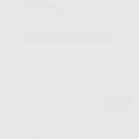
-23%
123
,09€
159,26€
SELEZIONA
1
2
ISCRIVITI ALLA NEWSLETTER - OTTIENI 5€
3
DI SCONTO
Sii tra i primi a scoprire promozioni, offerte e novità esclusive!
Ho letto e accetto la politica sulla privacy di Dontalia
*