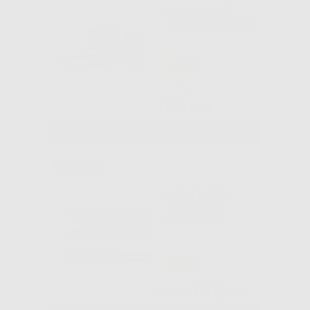
G-CEM ONE
TWIN RICAMBIO
-22%
Da
140,30€
109
,08€
SELEZIONA
MULTILINK
AUTOMIX
RICAMBIO
-29%
157
,30€
223,00€