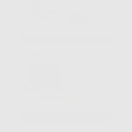
-30%
90
,30€
128,50€
SELEZIONA
PANAVIA V5
INTRO KIT
-31%
124
,87€
182,29€
SELEZIONA