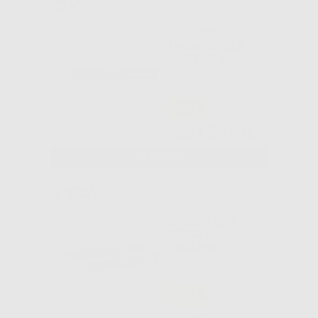
CALIBRA
UNIVERSALE
AUTOMIX
-22%
134
,97€
172,32€
SELEZIONA
G-CEM ONE
SINGLE
RICAMBIO
-22%