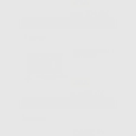
-38%
104
,00€
168,81€
SELEZIONA
RELYX UNICEM 2
AUTOMIX
-39%
96
,10€
158,28€
SELEZIONA
PANAVIA SA