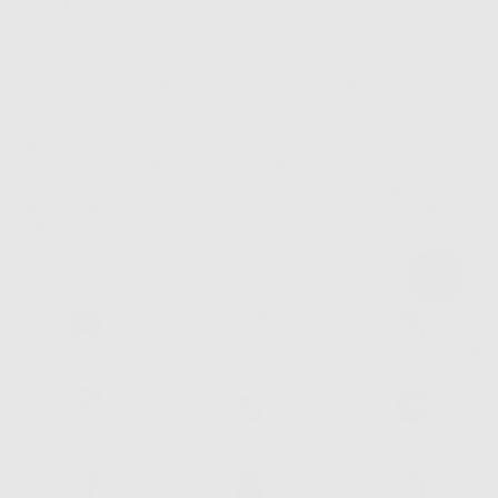
La informiamo che il Responsabile del trattamento dei suoi Dati Personali è Dontalia
Italia S.r.l.. La finalitá del trattamento dei suoi Dati Personali è l'invio di informazioni
commerciali. La legittimazione dell'invio dell'informazione commerciale è il suo consenso
assenziente. I suoi dati saranno unicamente ceduti alle imprese del settore
odontoiatrico vincolate a Dontalia Italia S.r.l. che commercializzano prodotti simili,
sempre sotto il suo consenso e senza la concessione internazionale dei suoi Dati
Personali. Potrá, tra l'altro, esercitare i diritti di accesso, rettifica, soppressione,
limitazione e/o opposizione al trattamento dei dati , attraverso privacy@dontalia.it. Se
desidera conoscere ulteriori informazioni riguardo il trattamento dei dati personali,
acceda a:
PrivacyIT.pdf
Consegna gratuita senza
Reso gratuito dei prodotti
30 giorni per cambiare idea
minimo di ordine.
Acquista 365 giorno all'anno
Segui il tuo ordine
Verifica lo stato del tuo
24/7
ordine