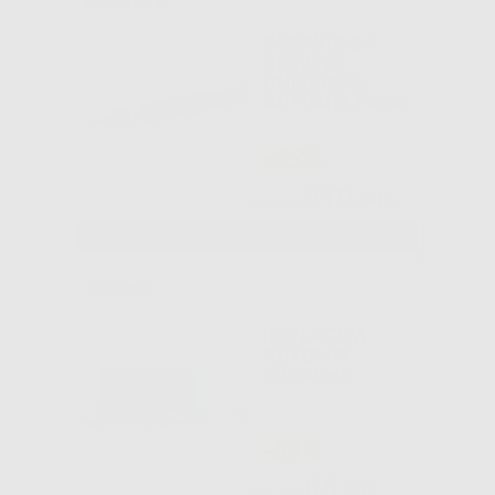
PANAVIA SA
CEMENT
UNIVERSAL
AUTOMIX PACK
-33%
219
,54€
328,46€
SELEZIONA
PRECISION
IMPLACEM
AUTOMIX
SIRINGHE
-51%
55
,60€
113,40€