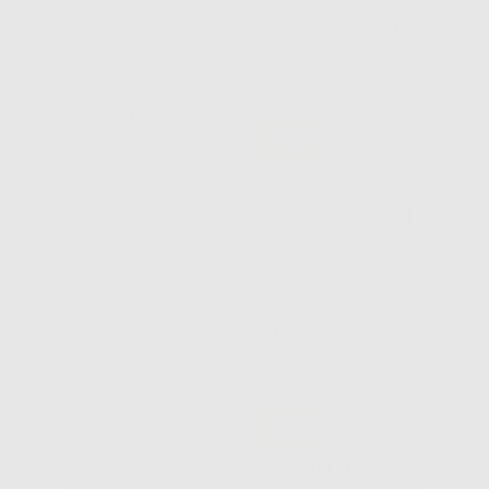
PANAVIA 21 KIT
-18%
412
,76€
503,14€
SELEZIONA
PARACORE
AUTOMIX
-23%
86
,03€
112,03€