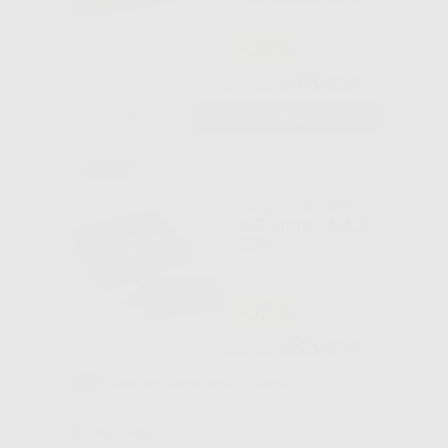
-31%
146
,05€
211,30€
-
+
AGGIUNGI
OPTICORE N3
KIT SIRINGA A2
25ML
-35%
185
,89€
285,99€
Approvvigionamento in corso