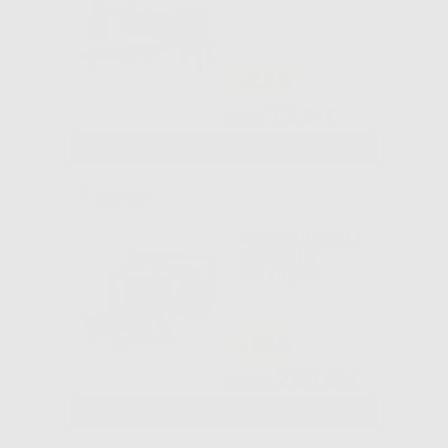
-22%
73
,31€
93,50€
SELEZIONA
RELYX UNICEM
CAPSULE
MAXICAP
-14%
289
,09€
336,85€
SELEZIONA