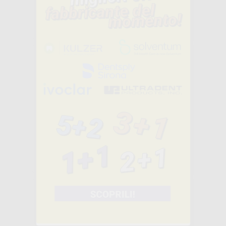
48
,00€
98,14€
SELEZIONA
MAXCEM ELITE
KIT STANDARD
-55%
144
,50€
321,38€
-
+
AGGIUNGI
VARIOLINK
ESTHETIC DC (5
GR.)