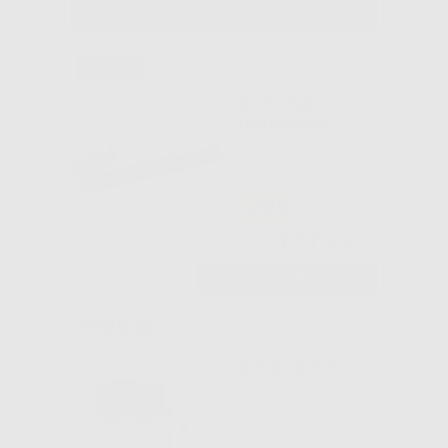
SELEZIONA
DUOLINK
UNIVERSAL
-20%
177
,92€
222,40€
-
+
AGGIUNGI
BIFIX SE KIT