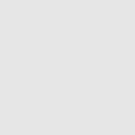
G-MULTI
PRIMER
-22%
68
,33€
87,50€
-
+
AGGIUNGI
G-CEM
LINKFORCE