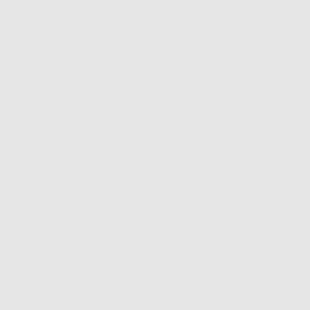
G-CEM ONE
VALUE KIT
-22%
383
,32€
488,90€
SELEZIONA
ICEM SELF
ADHESIVE
SYRINGUE
-21%