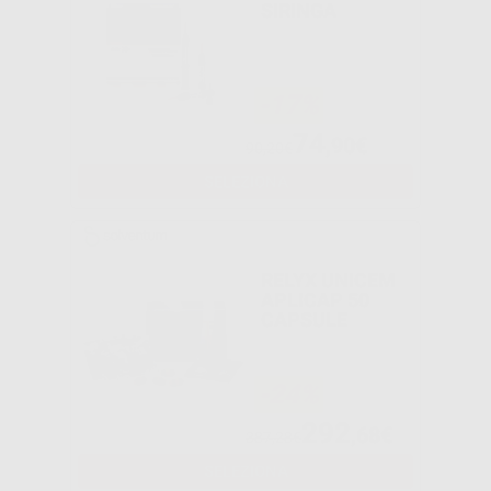
SIRINGA
-17%
74
,90€
90,20€
SELEZIONA
RELYX UNICEM
APLICAP 50
CAPSULE
-24%
292
,68€
387,28€
SELEZIONA