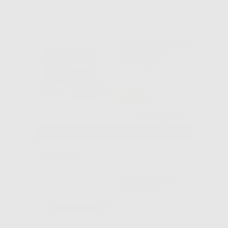
RELYX UNICEM 2
AUTOMIX 3
SIRINGHE
-36%
236
,00€
367,81€
SELEZIONA
PANAVIA V5
RICAMBI