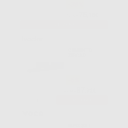
-36%
75
,15€
117,32€
SELEZIONA
CEMENTO
ZIRCAD
-6%
87
,92€
93,65€
-
+
AGGIUNGI
BIFIX SE 1