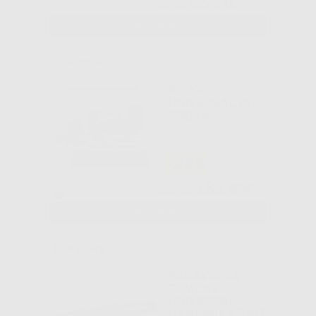
63
,24€
80,65€
SELEZIONA
RELYX
UNIVERSAL KIT
PROVA
-26%
182
,89€
248,60€
SELEZIONA
PANAVIA SA
CEMENT
UNIVERSAL
HANDMIX A2 KIT