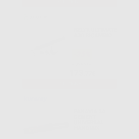
SELEZIONA
RELYX ULTIMATE
A3O RICAMBIO
-35%
Da
266,64€
173
,77€
SELEZIONA
PANAVIA SA
CEMENT
UNIVERSAL
HANDMIX