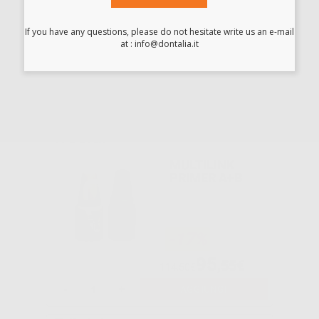
If you have any questions, please do not hesitate write us an e-mail
at : info@dontalia.it
-21%
95
,36€
121,25€
SELEZIONA
MULTILINK
PRIMER A+B
-17%
95
,55€
114,50€
-
+
AGGIUNGI