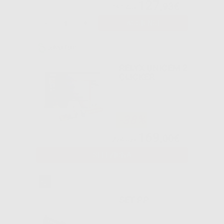
127
,93€
161,40€
-
+
AGGIUNGI
RELYX UNICEM 2
CLICKER
-38%
169
,00€
274,07€
SELEZIONA
SET PP