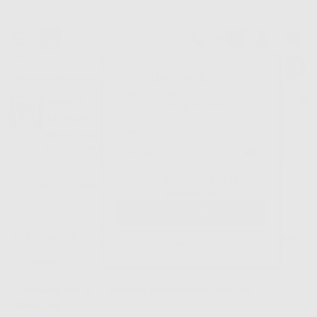
Tracciatura dell’ordine
Benvenuto!
Fai il login per accedere a prezzi e
Dontalia
vantaggi esclusivi.
NUOVA APP
Vuoi le MIGLIORI OFFERTE a portata di mano? Scarica la nostra
APP e accedi alle migliori oferte e servizi
Google Play
Hai dimenticato la
Inizio
|
Studio
|
Cementi
|
Cementi definitivi in resina
password?
Filtro
Registrati
69
Prodotti
CEMENTI (69)
CEMENTI DEFINITIVI IN RESINA (69)
Elimina filtri