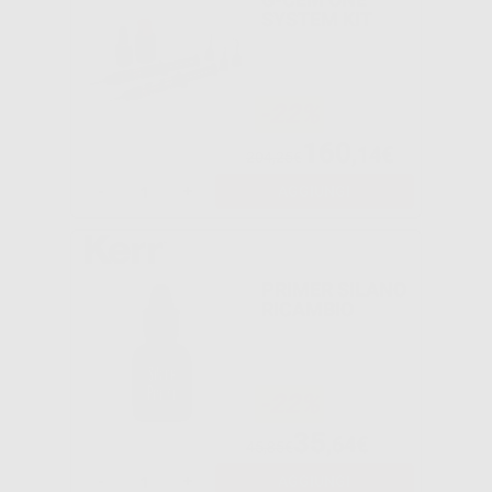
SYSTEM KIT
-22%
160
,14€
204,25€
-
+
AGGIUNGI
PRIMER SILANO
RICAMBIO
-22%
35
,64€
45,85€
-
+
AGGIUNGI