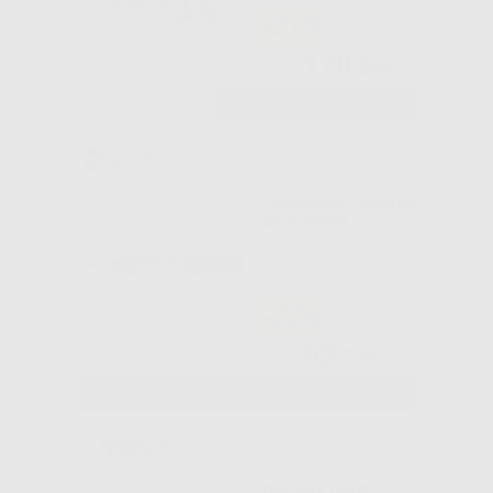
-21%
178
,86€
227,10€
-
+
AGGIUNGI
CALIBRA CERAM
AUTOMIX
-22%
93
,72€
119,65€
SELEZIONA
G-CEM ONE