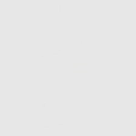
-
+
AGGIUNGI
PRECISION
CEMENT-ONE
AUTOMIX 5 ML
-53%
59
,70€
Da
127,00€
SELEZIONA
VARIOLINK
ESTHETIC DC
SIRINGA DA 9
GR.