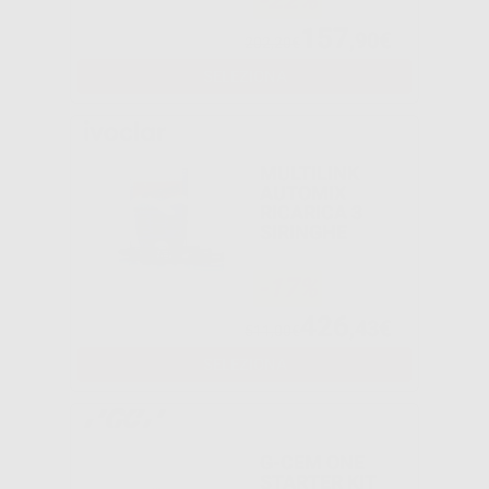
-22%
157
,90€
202,20€
SELEZIONA
MULTILINK
AUTOMIX
RICARICA 3
SIRINGHE
-17%
426
,43€
511,00€
SELEZIONA
G-CEM ONE
STARTER KIT