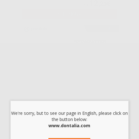
12
,23€
Da
18,69€
SELEZIONA
Consigliato
SEPARATORI
ELASTICI
-32%
16
,72€
24,59€
-
+
AGGIUNGI
We're sorry, but to see our page in English, please click on
the button below:
ELASTICI
www.dontalia.com
EXTRAORALI
9,5MM (3/8")