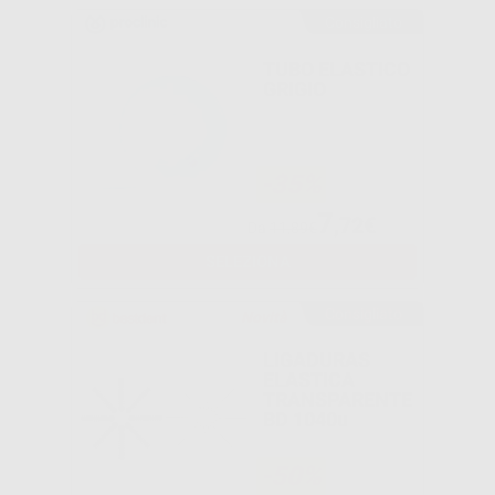
Consigliato
TUBO ELASTICO
GRIGIO
-35%
7
,72€
Da
11,89€
SELEZIONA
Consigliato
Novità
LIGADURAS
ELASTICA
TRANSPARENTE
BD 1040u
-50%