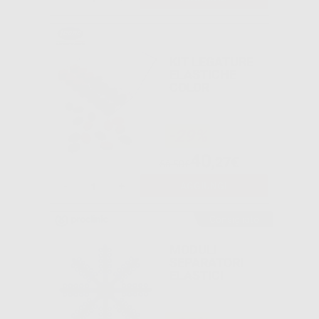
KIT LEGATURE
ELASTICHE
COLOR
-29%
40
,27€
56,50€
-
+
AGGIUNGI
Consigliato
MODULI
SEPARATORI
ELASTICI