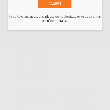
ACCEPT
-19%
If you have any questions, please do not hesitate write us an e-mail
3
at : info@dontalia.it
,89€
4,80€
SELEZIONA
G&H WIRE
DESIGNER TIES -
LEGATURE
-25%
56
,51€
75,35€
SELEZIONA
Consigliato