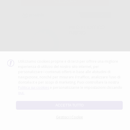
SELEZIONA
Consigliato
FILO ELASTICO
GRIGIO
-32%
Utilizziamo cookies proprie e di terzi per offrire una migliore
8
esperienza di utilizzo del nostro sito internet, per
,09€
11,89€
personalizzare i contenuti offerti in base alle abitudini di
navigazione, nonché per misurare il traffico, analizzare l’uso di
SELEZIONA
dontalia.it e per scopi di marketing. Puoi controllare la nostra
Politica sui cookies
e personalizzarne le impostazioni cliccando
Consigliato
qui.
CUSTODIA
ACCETTA TUTTO
PROTETTIVA
PER ARCHI
Gestisci I Cookie