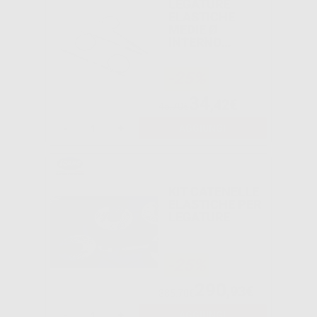
LEGATURE
ELASTICHE
MEDIE Ø
INTERNO
1,3MM.
-25%
34
,42€
45,70€
-
+
AGGIUNGI
KIT CATENELLE
ELASTICHE PER
LEGATURE
-25%
290
,93€
385,70€
-
+
AGGIUNGI