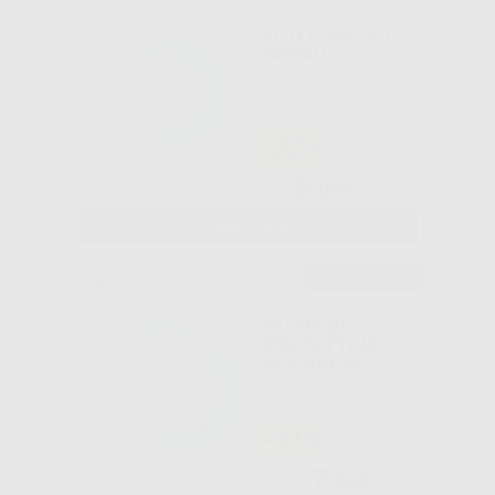
FILO ELASTICO
GRIGIO
-32%
8
,09€
11,89€
SELEZIONA
Consigliato
CUSTODIA
PROTETTIVA
PER ARCHI
-31%
17
,56€
25,35€