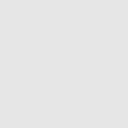
LEGATURE MINI
-25%
27
,56€
36,75€
SELEZIONA
Consigliato
ORGANIZZATOR
E PER LEGATURE
ELASTICHE
-32%
65
,86€
96,85€