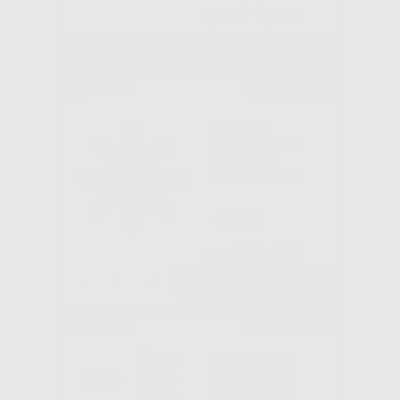
11
,33€
22,65€
SELEZIONA
Consigliato
MODULI
SEPARATORI
ELASTICI
RADIOPACHI
-35%
31
,11€
47,89€
-
+
AGGIUNGI
Consigliato
LEGATURE
ELASTICHE
ASSORTITE