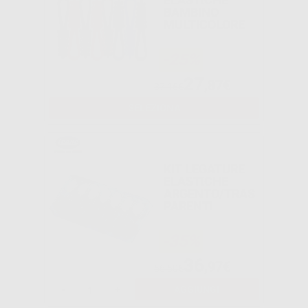
BAMBINO
MULTICOLORE
-25%
27
,87€
37,15€
SELEZIONA
KIT LEGATURE
ELASTICHE
ARGENTO/TRAS
PARENTI
-35%
36
,97€
56,50€
-
+
AGGIUNGI