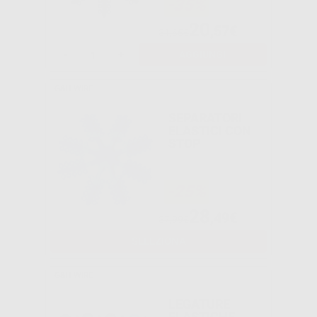
-35%
20
,57€
31,65€
-
+
AGGIUNGI
G&H WIRE
SEPARATORI
ELASTICI CON
STOP
-25%
28
,49€
37,99€
SELEZIONA
G&H WIRE
LEGATURE
ELASTICHE