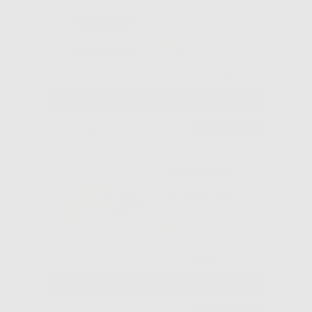
-60%
10
,15€
25,19€
SELEZIONA
Consigliato
ELASTICI
EXTRAORALI
16OZ
EXTRAFORTI
-23%
1
,83€
2,39€
SELEZIONA