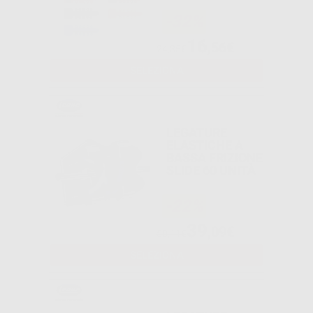
-32%
16
,56€
24,35€
SELEZIONA
LEGATURE
ELASTICHE A
BASSA FRIZIONE
SLIDE 60 UNITÀ
-22%
39
,09€
50,11€
SELEZIONA