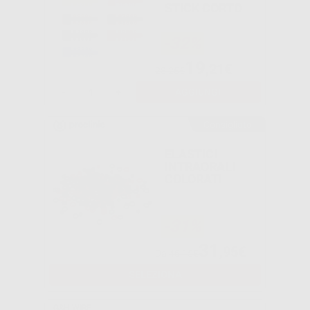
STICK CORTO
-32%
19
,21€
28,25€
-
+
AGGIUNGI
Consigliato
ELASTICI
INTRAORALI
COLORATI
-31%
31
,95€
Da
46,15€
SELEZIONA
G&H WIRE