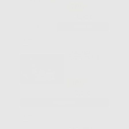
-70%
8
,45€
27,79€
-
+
AGGIUNGI
ELASTICI
EXTRAORALI
-18%
3
,95€
4,80€
SELEZIONA
CATENELLA