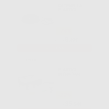
CATENELLA
ELASTICI
-74%
8
,49€
32,65€
SELEZIONA
ELASTICI
INTRAORALI
-22%
35
,64€
45,69€