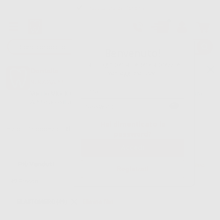
Benvenuto!
Fai il login per accedere a prezzi e
Dontalia
vantaggi esclusivi.
NUOVA APP
Vuoi le MIGLIORI OFFERTE a portata di mano? Scarica la nostra
APP e accedi alle migliori oferte e servizi
Google Play
Hai dimenticato la
Inizio
|
Ortodonzia
|
Elastomero
password?
Filtro
Registrati
49
Prodotti
ELASTOMERO (49)
Elimina filtri