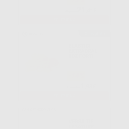
21
,41€
25,19€
SELEZIONA
Consigliato
ELASTICI
EXTRAORALI
8OZ FORTI
-14%
1
,93€
Da
2,25€
SELEZIONA
G&H ORTHODONTICS
VERSA TIE
LEGATURE