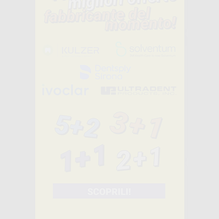
10
,30€
34,45€
SELEZIONA
Consigliato
ELASTICI
INTRAORALI
-37%
22
,87€
36,45€
SELEZIONA
LEGATURE IN
MODULI 1 MM.
LEONE