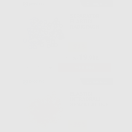
Consigliato
SEPARATORI
ELASTICI
RADIOPACHI
-31%
19
,99€
28,89€
-
+
AGGIUNGI
Consigliato
ELASTICI
INTRAORALI
SENZA LATTICE
-35%