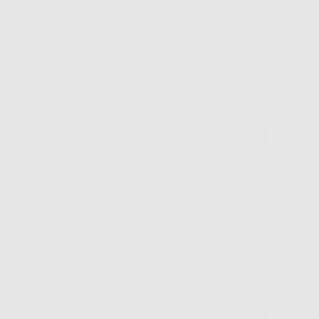
ELASTICI
EXTRAORALI
9,5MM (3/8")
-19%
3
,89€
4,80€
SELEZIONA
G&H WIRE
DESIGNER TIES -
LEGATURE
-25%
56
,51€
75,35€