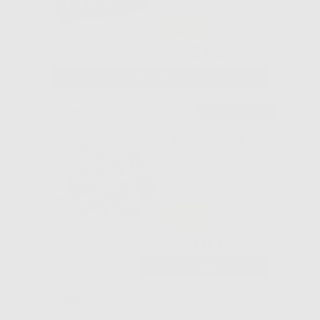
-22%
51
,32€
65,79€
SELEZIONA
Consigliato
SEPARATORI
ELASTICI
-32%
16
,72€
24,59€
-
+
AGGIUNGI