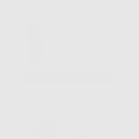
G&H WIRE
ELASTICI
INTRAORALI
SPORT ESTREMI
-25%
34
,38€
45,85€
SELEZIONA
LEGATURA
ELASTICA CON
CUSCINETTO
PROTETTORE
-15%