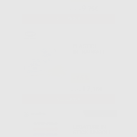
9
,75€
31,45€
SELEZIONA
ELASTICI
INTRAORALI
-15%
12
,15€
14,25€
SELEZIONA
Consigliato
LEGATURE IN
STICK SINGOLI