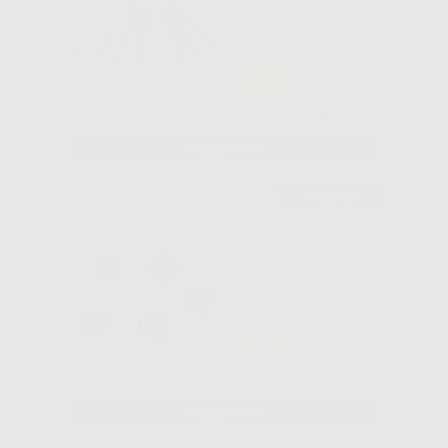
ARCOBALENO(1
012u)
-73%
10
,20€
37,15€
SELEZIONA
Consigliato
CUNEI DI
ROTAZIONE
-31%
26
,98€
Da
38,99€
SELEZIONA