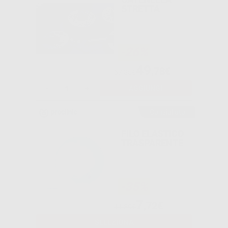
STRETTA
-26%
49
,78€
67,35€
-
+
AGGIUNGI
Consigliato
FILO ELASTICO
TRASPARENTE
-35%
7
,72€
11,89€
SELEZIONA