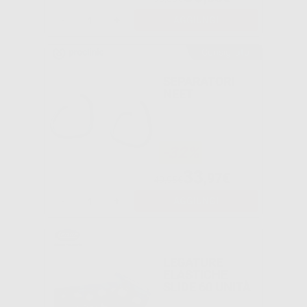
-
+
AGGIUNGI
Consigliato
SEPARATORI
NEET
-32%
33
,97€
49,95€
-
+
AGGIUNGI
LEGATURE
ELASTICHE
SLIDE 60 UNITÀ