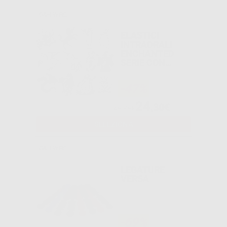
G&H WIRE
ELASTICI
INTRAORALI
ENCHANTED
SERIE CON
IMMAGINI
-47%
24
,30€
45,85€
SELEZIONA
G&H WIRE
LEGATURE
VERSA
-69%