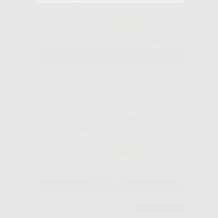
-15%
24
,49€
28,90€
SELEZIONA
G&H WIRE
LEGATURE
ELASTICHE
BAMBINO
-43%
18
,90€
32,89€
SELEZIONA
Consigliato