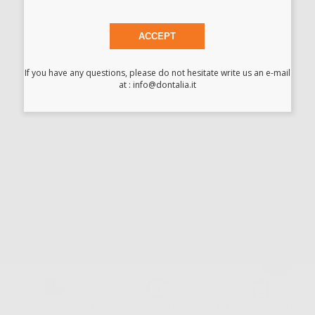
ACCEPT
Ho letto e accetto la politica sulla privacy di Dontalia
*
If you have any questions, please do not hesitate write us an e-mail
at : info@dontalia.it
La informiamo che il Responsabile del trattamento dei suoi Dati Personali è Dontalia
Italia S.r.l.. La finalitá del trattamento dei suoi Dati Personali è l'invio di informazioni
commerciali. La legittimazione dell'invio dell'informazione commerciale è il suo consenso
assenziente. I suoi dati saranno unicamente ceduti alle imprese del settore
odontoiatrico vincolate a Dontalia Italia S.r.l. che commercializzano prodotti simili,
sempre sotto il suo consenso e senza la concessione internazionale dei suoi Dati
Personali. Potrá, tra l'altro, esercitare i diritti di accesso, rettifica, soppressione,
limitazione e/o opposizione al trattamento dei dati , attraverso privacy@dontalia.it. Se
desidera conoscere ulteriori informazioni riguardo il trattamento dei dati personali,
acceda a:
PrivacyIT.pdf
Consegna gratuita senza
Reso gratuito dei prodotti
30 giorni per cambiare idea