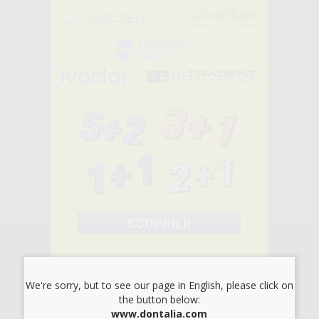
ACQUA
OSSIGENATA AL
3%
-16%
3
,06€
3,66€
-
+
AGGIUNGI
1
ISCRIVITI ALLA NEWSLETTER - OTTIENI 5€
DI SCONTO
Sii tra i primi a scoprire promozioni, offerte e novità esclusive!
We're sorry, but to see our page in English, please click on
the button below:
www.dontalia.com