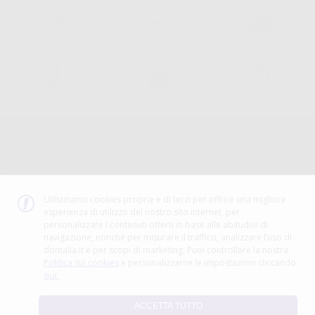
minimo di ordine.
Acquista 365 giorno all'anno
Segui il tuo ordine
Verifica lo stato del tuo
24/7
ordine
Assistenza telefonica
Web con pagamento sicuro
98% di stock disponibile
Avviso legale
Politica sulla privacy
Politica sui cookie
Canale etico
Codice Etico
Utilizziamo cookies proprie e di terzi per offrire una migliore
esperienza di utilizzo del nostro sito internet, per
METODO DI PAGAMENTO
personalizzare i contenuti offerti in base alle abitudini di
navigazione, nonché per misurare il traffico, analizzare l’uso di
dontalia.it e per scopi di marketing. Puoi controllare la nostra
Politica sui cookies
e personalizzarne le impostazioni cliccando
qui.
ACCETTA TUTTO