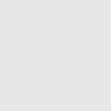
-35%
30
,00€
45,90€
-
+
AGGIUNGI
SENZA MARCA
BICCHIERI DI
PLASTICA
BIANCHI
-43%
15
,98€
27,91€
-
+
AGGIUNGI