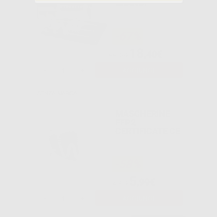
GRANDI
-67%
18
,40€
55,06€
-
+
AGGIUNGI
SENZA MARCA
MASCHERINE
FFP2
CERTIFICATE CE
-58%
5
,99€
14,31€
-
+
AGGIUNGI