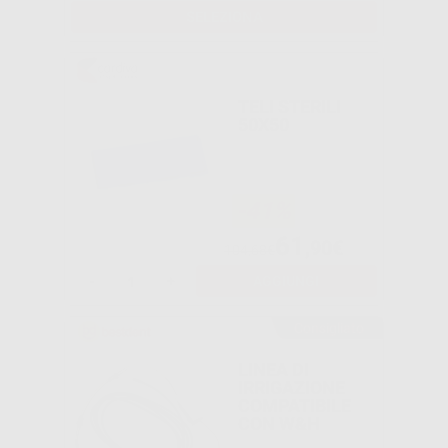
SELEZIONA
TELI STERILI
50X50
-41%
61
,90€
104,68€
-
+
AGGIUNGI
Consigliato
LINEA DI
IRRIGAZIONE
COMPATIBILE
CON W&H