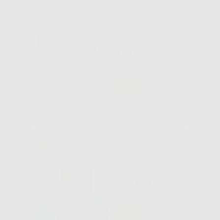
Consigliato
SENZA POLVERE
- GUANTI IN
LATTICE
-64%
3
,60€
9,95€
SELEZIONA
Consigliato
SALVIETTE 2
STRATI DI
CARTA 1 DI
PLASTICA
-54%