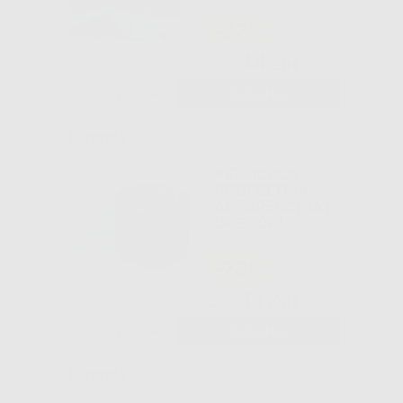
-27%
44
,30€
60,65€
-
+
AGGIUNGI
PELLICOLA
PROTETTIVA
APPARECCHIAT
URE - DPI
-78%
11
,98€
54,68€
-
+
AGGIUNGI