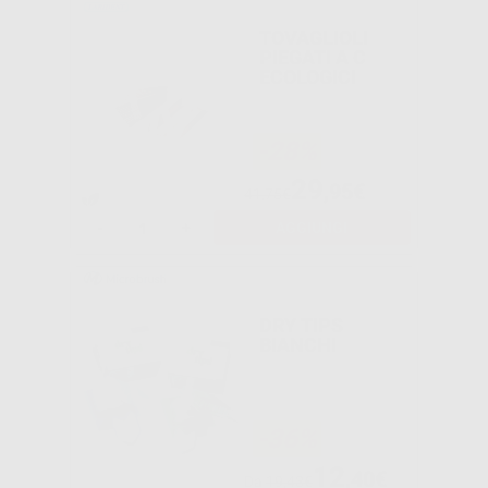
TOVAGLIOLI
PIEGATI A C
ECOLOGICI
-28%
29
,95€
41,75€
-
+
AGGIUNGI
DRY TIPS
BIANCHI
-36%
12
,40€
Da
19,43€