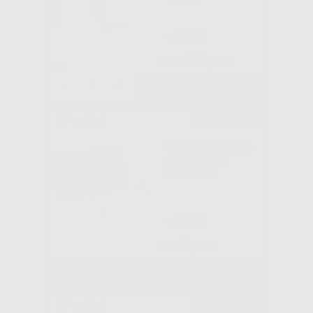
-54%
21
,90€
47,46€
-
+
AGGIUNGI
Consigliato
CON POLVERE -
GUANTI IN
LATTICE
-59%
3
,70€
8,95€
SELEZIONA
Consigliato