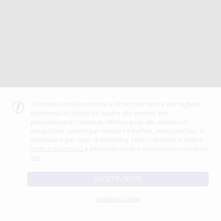
,58€
84,11€
-
+
AGGIUNGI
SENZA MARCA
COPRISCARPE
IMPERMEABILE
– DPI
Utilizziamo cookies proprie e di terzi per offrire una migliore
-58%
esperienza di utilizzo del nostro sito internet, per
personalizzare i contenuti offerti in base alle abitudini di
5
,50€
navigazione, nonché per misurare il traffico, analizzare l’uso di
12,95€
dontalia.it e per scopi di marketing. Puoi controllare la nostra
-
+
AGGIUNGI
Politica sui cookies
e personalizzarne le impostazioni cliccando
qui.
Novità
ACCETTA TUTTO
CAMICI
IDROREPELLENT
Gestisci I Cookie
I MONOUSO NON
STERILI