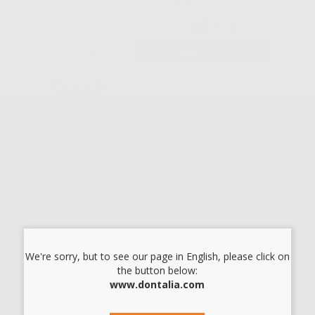
-71%
10
,00€
33,95€
-
+
AGGIUNGI
MASCHERINE
COLORATE
MONOART
PROTECTION 3
-62%
7
,50€
19,71€
SELEZIONA
We're sorry, but to see our page in English, please click on
the button below:
Consigliato
www.dontalia.com
RULLI DI
COTONE Nº 1-3