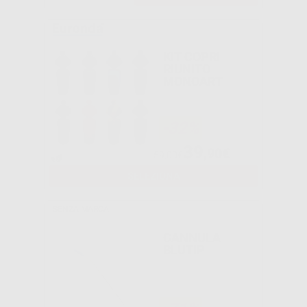
KIT COPRI
RIUNITO
MONOART
-32%
39
,90€
59,00€
SELEZIONA
SENZA MARCA
CANNULA
BLUTIP