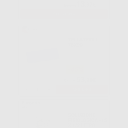
13
,97€
25,21€
SELEZIONA
TELI STERILI
75X90
-45%
53
,90€
98,49€
-
+
AGGIUNGI
SOLUZIONE
FISIOLOGICA -15
X 1/2 LITRO