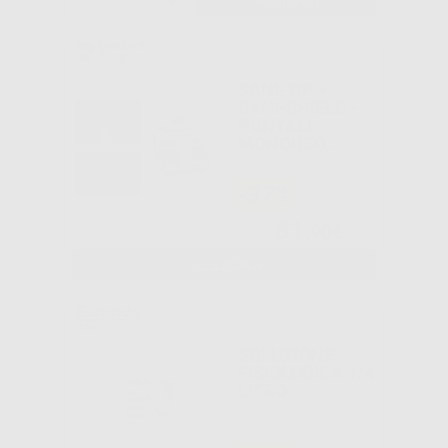
-
+
AGGIUNGI
SANI-TIP +
SANI-SHIELD -
PUNTALI
MONOUSO
SIRINGA
ARIA/ACQUA
-37%
81
,90€
130,98€
SELEZIONA
SOLUZIONE
FISIOLOGICA 1/4
LITRO