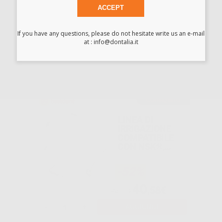
ACCEPT
If you have any questions, please do not hesitate write us an e-mail
-62%
at : info@dontalia.it
2
,85€
7,56€
SELEZIONA
Consigliato
LINEA DI
IRRIGAZIONE
COMPATIBILE
CON NSK®,
INTRA-LOCK
(10U)
-52%
40
,58€
84,11€
-
+
AGGIUNGI