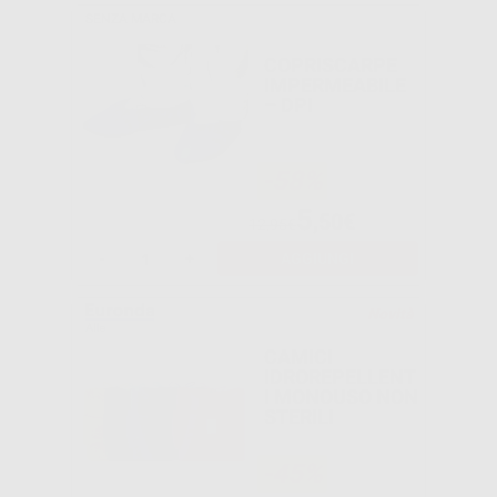
SENZA MARCA
COPRISCARPE
IMPERMEABILE
– DPI
-58%
5
,50€
12,95€
-
+
AGGIUNGI
Novità
CAMICI
IDROREPELLENT
I MONOUSO NON
STERILI
-45%