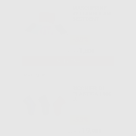
MASCHERINE
RETTANGOLARI
BESTDENT
-80%
1
,80€
8,95€
SELEZIONA
SENZA MARCA
BICCHIERI DI
PLASTICA 1000
U.
-53%
19
,98€
42,88€