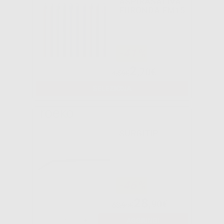
ASPIRASALIVA
EURONDA EM15
-41%
2
,70€
4,59€
SELEZIONA
SURGITIP
-46%
28
,90€
53,94€
-
+
AGGIUNGI