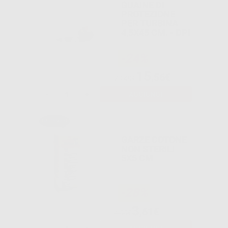
GUAINE DI
PROTEZIONE
PER TURBINA
4,5X45 CM. - DPI
-24%
15
,56€
20,40€
-
+
AGGIUNGI
GARZE COTONE
NON STERILI
5X5 CM
-28%
3
,61€
4,99€