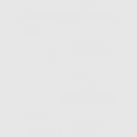
2
,49€
5,95€
SELEZIONA
GARZE TNT
STERILI 5X5 CM
-60%
3
,98€
10,02€
-
+
AGGIUNGI
BICCHIERI DI
PLASTICA
COLORATI