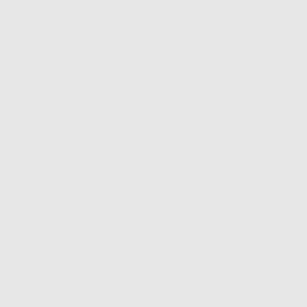
Consigliato
RULLI DI
COTONE Nº 1-3
-62%
2
,85€
7,56€
SELEZIONA
Consigliato
LINEA DI
IRRIGAZIONE
COMPATIBILE
CON NSK®,
INTRA-LOCK
(10U)
-52%
40