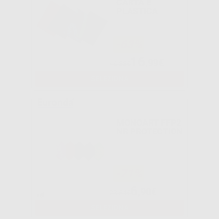
CARTA E
PLASTICA
-63%
16
,99€
46,38€
SELEZIONA
MONOART FFP2
NR PROTECTION
-71%
6
,90€
23,54€
SELEZIONA