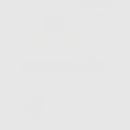
Consigliato
GUANTI STERILI
SENZA POLVERE
- DPI
-30%
28
,90€
41,50€
SELEZIONA
CARTA
ASSORBENTE
PER VASSOI
-64%