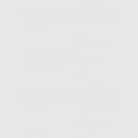
4
,65€
12,90€
SELEZIONA
ROTOLO
MANTELLINE IN
PLASTICA +
CARTA PG30
-54%
11
,50€
24,95€
SELEZIONA
Consigliato
ROTOLO
ASCIUGAMANI
ECOLOGICO
135M