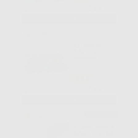
12
,50€
27,09€
SELEZIONA
SALVIETTE
TOWEL UP
MONOART
-54%
17
,90€
38,57€
SELEZIONA
Consigliato
GUANTI NITRILE
SENZA POLVERE