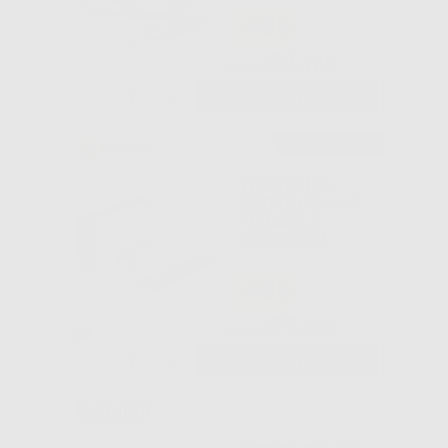
-48%
24
,78€
48,00€
-
+
AGGIUNGI
Consigliato
TOVAGLIOLI
ASCIUGAMANI
PIEGATI Z
ECOLOGICI
-48%
29
,90€
57,29€
-
+
AGGIUNGI