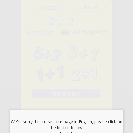
PINZA PER
MEMBRANA
-34%
16
,16€
24,48€
-
+
AGGIUNGI
1
ISCRIVITI ALLA NEWSLETTER - OTTIENI 5€
DI SCONTO
We're sorry, but to see our page in English, please click on
Sii tra i primi a scoprire promozioni, offerte e novità esclusive!
the button below: