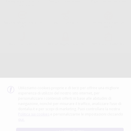
Consegna gratuita senza
Reso gratuito dei prodotti
30 giorni per cambiare idea
minimo di ordine.
Acquista 365 giorno all'anno
Segui il tuo ordine
Verifica lo stato del tuo
24/7
ordine
Assistenza telefonica
Web con pagamento sicuro
98% di stock disponibile
Avviso legale
Politica sulla privacy
Politica sui cookie
Canale etico
Codice Etico
Utilizziamo cookies proprie e di terzi per offrire una migliore
esperienza di utilizzo del nostro sito internet, per
METODO DI PAGAMENTO
personalizzare i contenuti offerti in base alle abitudini di
navigazione, nonché per misurare il traffico, analizzare l’uso di
dontalia.it e per scopi di marketing. Puoi controllare la nostra
Politica sui cookies
e personalizzarne le impostazioni cliccando
qui.