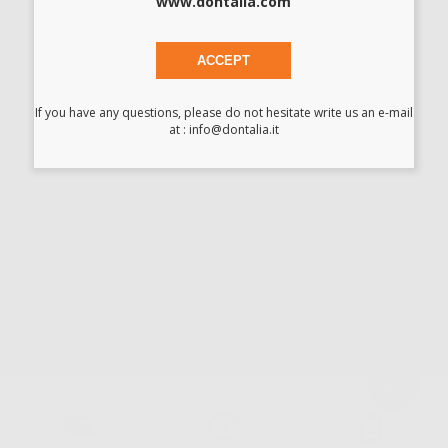
www.dontalia.com
ACCEPT
Ho letto e accetto la politica sulla privacy di Dontalia
*
If you have any questions, please do not hesitate write us an e-mail
at : info@dontalia.it
La informiamo che il Responsabile del trattamento dei suoi Dati Personali è Dontalia
Italia S.r.l.. La finalitá del trattamento dei suoi Dati Personali è l'invio di informazioni
commerciali. La legittimazione dell'invio dell'informazione commerciale è il suo consenso
assenziente. I suoi dati saranno unicamente ceduti alle imprese del settore
odontoiatrico vincolate a Dontalia Italia S.r.l. che commercializzano prodotti simili,
sempre sotto il suo consenso e senza la concessione internazionale dei suoi Dati
Personali. Potrá, tra l'altro, esercitare i diritti di accesso, rettifica, soppressione,
limitazione e/o opposizione al trattamento dei dati , attraverso privacy@dontalia.it. Se
desidera conoscere ulteriori informazioni riguardo il trattamento dei dati personali,
acceda a:
PrivacyIT.pdf