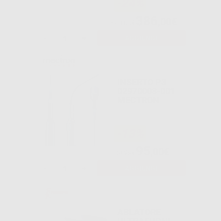
-24%
386
,00€
510,00€
-
+
AGGIUNGI
INSERTO P3
02970003-001
MECTRON
-13%
95
,00€
109,25€
-
+
AGGIUNGI
ABLATORE
ULTRASUONI