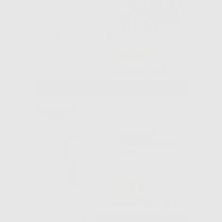
PUNTE E88 PER
LA RIMOZIONE
DEI FILE ROTTI ×
DR. YOSHI
TERAUCHI
WOODPECKER/E
-33%
MS
55
,30€
82,00€
SELEZIONA
INSERTO
PERIODONZIA
PSL
-15%
154
,96€
182,00€
-
+
AGGIUNGI