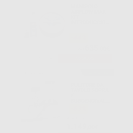
MANIPOLO
AIRFLOW MAX
KIT
INTRODUCCION
SMART
-44%
635
,00€
1.126,84€
-
+
AGGIUNGI
Consigliato
PULITORE DA
TAVOLO SOPRA
E
SUBGENGIVALE
D_PROPHY
-63%
FLOW
3.083,00€
1.149
,00€