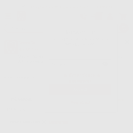
Consegna in 24/48h e gratuita senza minimo d’ordine
Garanzia Pagamento Sicuro
Reso gratuito
Benvenuto!
Fai il login per accedere a prezzi e
Oltre 15.000 referenze disponibili
Dontalia
vantaggi esclusivi.
NUOVA APP
Tracciatura dell’ordine
Vuoi le MIGLIORI OFFERTE a portata di mano? Scarica la nostra
APP e accedi alle migliori oferte e servizi
Google Play
Hai dimenticato la
Inizio
|
Apparecchiatura
|
Profilassi
password?
Filtro
Registrati
159
Prodotti
PROFILASSI (159)
Elimina filtri