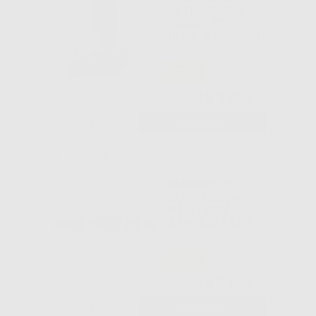
ULTRASUONI
UDSE-LED
(INCL.8 INSERTI)
-50%
399
,00€
797,00€
-
+
AGGIUNGI
MANIPOLO
SUPRASSON
NEWTRON
STERILIZZABILE
PER NEWTRON
BOOSTER
-65%
249
,00€
710,00€
-
+
AGGIUNGI