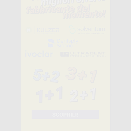
15
,85€
87,00€
-
+
AGGIUNGI
MANIPOLO PER
ULTRASUONI
WOODPECKER
LED HW-5L
-70%
119
,00€
403,00€
-
+
AGGIUNGI
SUPRASSON
SATELEC PUNTA
DETARTRASI N.1