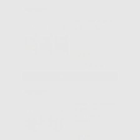
BICARBONATO
AIR-FLOW
-42%
24
,50€
42,25€
SELEZIONA
NIGHT CLEANER
AIRFLOW 6
BOTTIGLIE
800ML
-30%