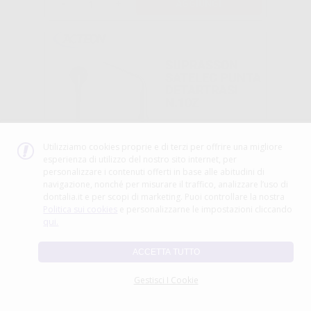
-
+
AGGIUNGI
SUPRASSON
SATELEC PUNTA
DETARTRASI
N.10Z
-54%
Utilizziamo cookies proprie e di terzi per offrire una migliore
53
esperienza di utilizzo del nostro sito internet, per
,35€
115,00€
personalizzare i contenuti offerti in base alle abitudini di
navigazione, nonché per misurare il traffico, analizzare l’uso di
-
+
AGGIUNGI
dontalia.it e per scopi di marketing. Puoi controllare la nostra
Politica sui cookies
e personalizzarne le impostazioni cliccando
Consigliato
qui.
MANIPOLO
ACCETTA TUTTO
PULITORE
SOPRAGENGIVA
Gestisci I Cookie
LE
PERD_PROPHY
FLOW Y