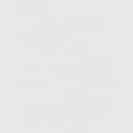
SCALER
ULTRASUONI
DTE D600 LED
-71%
367
,43€
1.251,00€
-
+
AGGIUNGI
Consigliato
CHIAVI
DINAMOMETRIC
HE IN METALLO
PER INSERTI
-31%