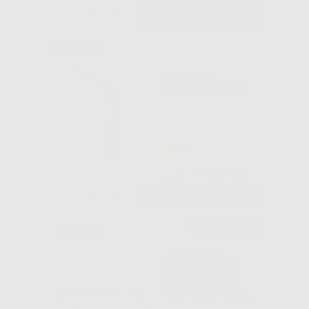
-
+
AGGIUNGI
INSERTO
PIEZON PI MAX
-6%
118
,92€
126,00€
-
+
AGGIUNGI
Consigliato
INSERTO N.1
COMPATIBILE
CON MANICI
SATELEC®/ACT
EON®