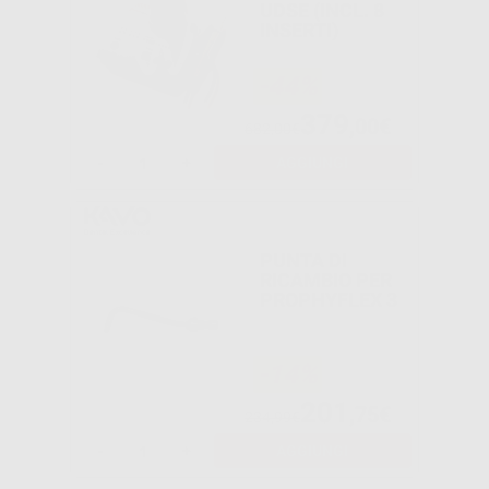
UDSE (INCL. 8
INSERTI)
-44%
379
,00€
682,00€
-
+
AGGIUNGI
PUNTA DI
RICAMBIO PER
PROPHYFLEX 3
-14%
201
,75€
234,99€
-
+
AGGIUNGI