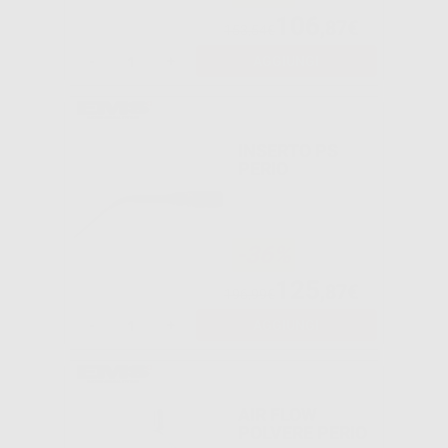
106
,87€
153,54€
-
+
AGGIUNGI
INSERTO PS
PERIO
-36%
125
,87€
196,99€
-
+
AGGIUNGI
AIR FLOW
POLVERE PERIO