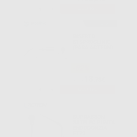
-
+
AGGIUNGI
Consigliato
INSERTO
S1SPROCLINIC
(PARA ACTEON)
-82%
18
,78€
104,00€
-
+
AGGIUNGI
SUPRASSON
SATELEC PUNTA
ENDODONZIA
ET20