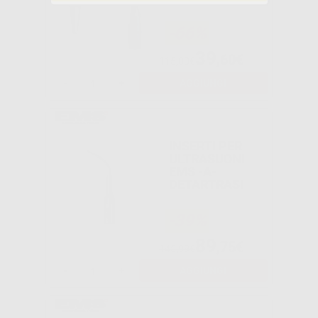
-66%
39
,60€
115,00€
-
+
AGGIUNGI
INSERTI PER
ULTRASUONI
EMS -A-
DETARTRASI
-39%
89
,75€
145,99€
-
+
AGGIUNGI