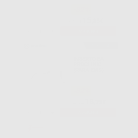
-82%
15
,85€
87,00€
-
+
AGGIUNGI
Consigliato
INSERTO EA
PROCLINIC
(PARA EMS)
-82%
18
,78€
104,00€
-
+
AGGIUNGI