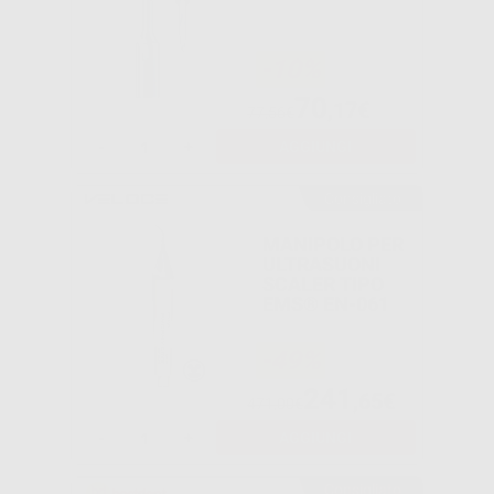
-10%
70
,17€
77,56€
-
+
AGGIUNGI
Consigliato
MANIPOLO PER
ULTRASUONI
SCALER TIPO
EMS® EN-061
-49%
241
,65€
471,00€
-
+
AGGIUNGI
Consigliato