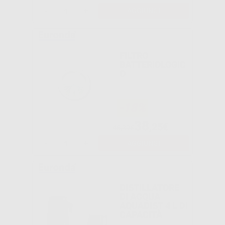
-
+
AGGIUNGI
FILTRO
BATTERIOLOGIC
O
-18%
38
,25€
46,39€
-
+
AGGIUNGI
DISTILLATORE
DI ACQUA
AQUADIST 4 L DI
CAPACITÀ