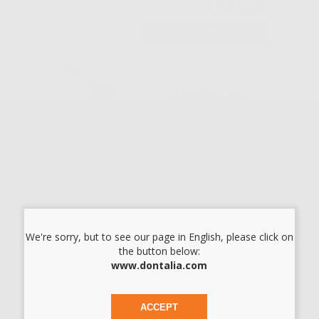
478
,53€
1.148,00€
-
+
AGGIUNGI
DISPOSITIVO
PER LA
PRODUZIONE DI
ACQUA PER
AUTOCLAVI
MULTIDEM C27
-33%
409
,00€
607,00€
Approvvigionamento in corso
We're sorry, but to see our page in English, please click on
the button below:
www.dontalia.com
FILTRO
ANTIPOLVERE
LISA 2019 -
ACCEPT