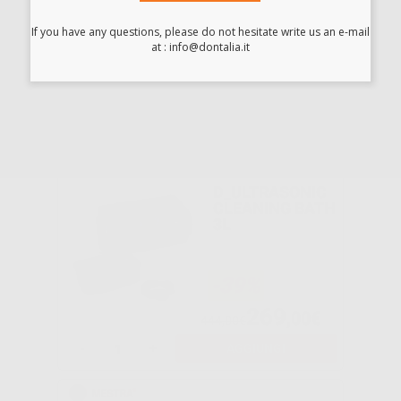
LARA - LINA RIK
If you have any questions, please do not hesitate write us an e-mail
-19%
at : info@dontalia.it
12
,19€
15,06€
-
+
AGGIUNGI
Consigliato
D_ULTRASONIC
CLEANING BATH
3L
-39%
269
,00€
444,00€
-
+
AGGIUNGI