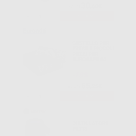
30
,60€
37,11€
-
+
AGGIUNGI
CESTELLO PER
FRESE E PICCOLI
PEZZI PER
EUROSAFE 60
-18%
55
,25€
67,01€
-
+
AGGIUNGI
DISTILLATORE
FILTRI