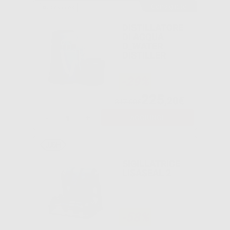
Consigliato
DISTILLATORE
DI ACQUA
D_WATER
DISTILLER
-29%
225
,20€
317,00€
-
+
AGGIUNGI
SIGILLATRICE
LISASEAL 2
-58%