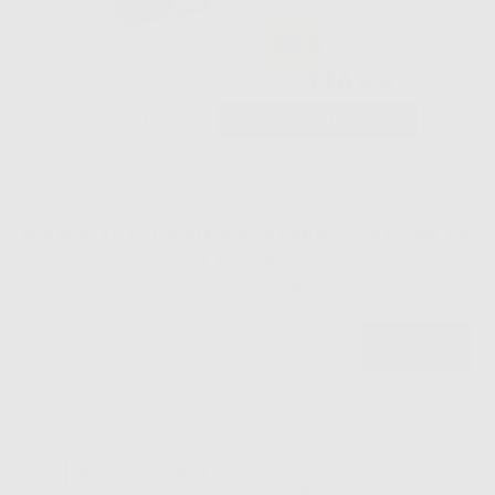
-46%
116
,00€
214,00€
-
+
AGGIUNGI
1
2
ISCRIVITI ALLA NEWSLETTER - OTTIENI 5€
DI SCONTO
Sii tra i primi a scoprire promozioni, offerte e novità esclusive!
Ho letto e accetto la politica sulla privacy di Dontalia
*