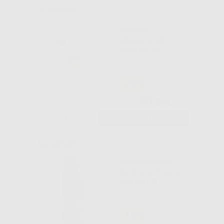
BIDONE
NEODISHER
MEDIKLAR
-33%
70
,38€
104,59€
-
+
AGGIUNGI
DETERGENTE
ACIDO CITRICO
AQUADIST
-18%