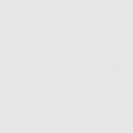
La informiamo che il Responsabile del trattamento dei suoi Dati Personali è Dontalia
Italia S.r.l.. La finalitá del trattamento dei suoi Dati Personali è l'invio di informazioni
commerciali. La legittimazione dell'invio dell'informazione commerciale è il suo consenso
assenziente. I suoi dati saranno unicamente ceduti alle imprese del settore
odontoiatrico vincolate a Dontalia Italia S.r.l. che commercializzano prodotti simili,
sempre sotto il suo consenso e senza la concessione internazionale dei suoi Dati
Personali. Potrá, tra l'altro, esercitare i diritti di accesso, rettifica, soppressione,
limitazione e/o opposizione al trattamento dei dati , attraverso privacy@dontalia.it. Se
desidera conoscere ulteriori informazioni riguardo il trattamento dei dati personali,
acceda a:
PrivacyIT.pdf
Consegna gratuita senza
Reso gratuito dei prodotti
30 giorni per cambiare idea
minimo di ordine.
Acquista 365 giorno all'anno
Segui il tuo ordine
Verifica lo stato del tuo
24/7
ordine
Assistenza telefonica
Web con pagamento sicuro
98% di stock disponibile