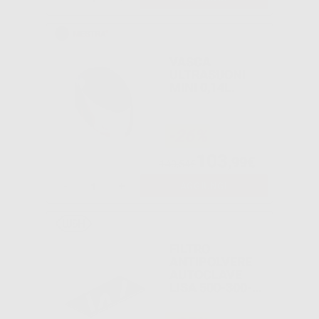
VASCA
ULTRASUONI
MINI 0,14L.
-26%
103
,99€
140,54€
-
+
AGGIUNGI
FILTRO
ANTIPOLVERE
AUTOCLAVE
LISA 500-300-
17-22 E LINA 17
E 22