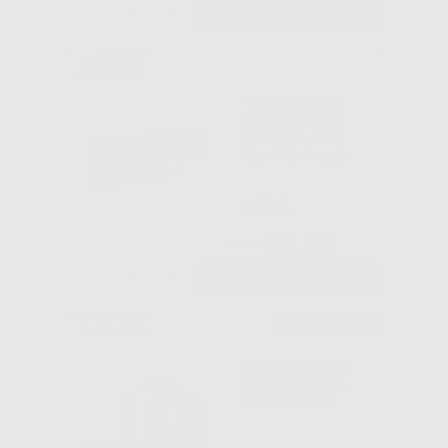
-
+
AGGIUNGI
PASTIGLIE DI
PULIZIA PER
AUTOCLAVE
ICLAVE PLUS
-43%
22
,88€
40,19€
-
+
AGGIUNGI
Consigliato
INCUBATRICE
BIOLOGICA D-
INCUBATOR