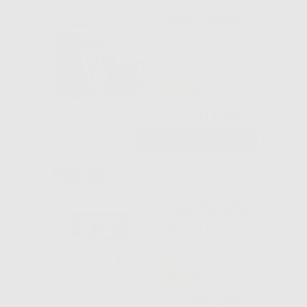
DISTILLATORE
-25%
201
,65€
269,00€
-
+
AGGIUNGI
DEMINERALIZZA
TORE MELADEM
40 S/KIT
INSTALLAZ. E
S/MELAJET
ME01049
-40%
345
,00€
579,00€