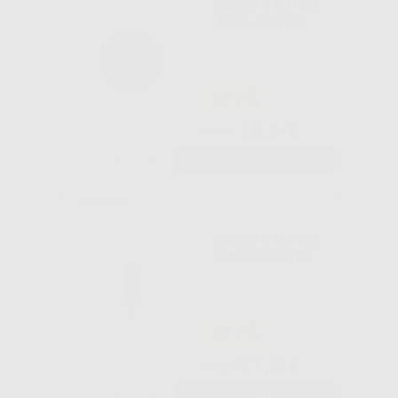
ENBIO S Y PRO
HEPA FILTER
-21%
18
,84€
23,71€
-
+
AGGIUNGI
ENBIO S Y PRO
MAGIC FILTER
-21%
37
,68€
47,42€
-
+
AGGIUNGI