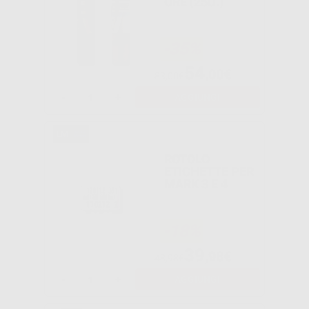
ORE (25U.)
-35%
54
,00€
83,00€
-
+
AGGIUNGI
ROTOLO
ETICHETTE PER
MARK 3 E 4
-18%
39
,98€
48,98€
-
+
AGGIUNGI