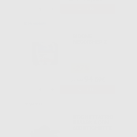
-
+
AGGIUNGI
BIDONE
NEODISHER Z
-27%
94
,59€
129,64€
-
+
AGGIUNGI
DE MARCO
ETICHETTATRIC
E MARK 4 CON
600 ETICHETTE