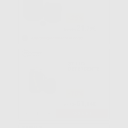
-25%
21
,79€
28,96€
Approvvigionamento in corso
STILLO
DETERGENTE
-10%
51
,84€
57,60€
-
+
AGGIUNGI