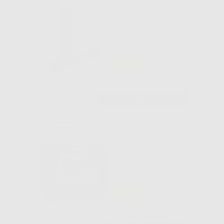
INDICATORE
BIOLOGICO 24
ORE 25U
D_DEVICES
-43%
34
,00€
60,00€
-
+
AGGIUNGI
DETERGENTE
NEODISHER
MEDICLEAN
FORTE 5 L
-27%
71
,91€
99,16€