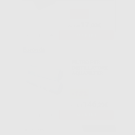
-18%
17
,00€
20,62€
-
+
AGGIUNGI
FILTRO PER
DISTILLATORE
AQUAFILTER
-18%
146
,20€
177,32€
-
+
AGGIUNGI
Consigliato