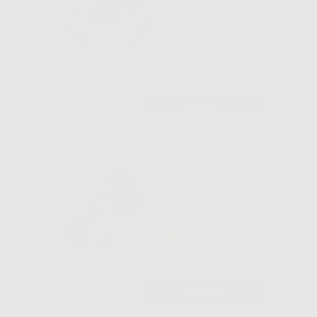
8
-15%
212
,50€
250,00€
-
+
AGGIUNGI
FILTRO
BATTERIOLOGIC
O PER
AUTOCLAVI
MOCOM
-9%
32
,10€
35,44€
-
+
AGGIUNGI