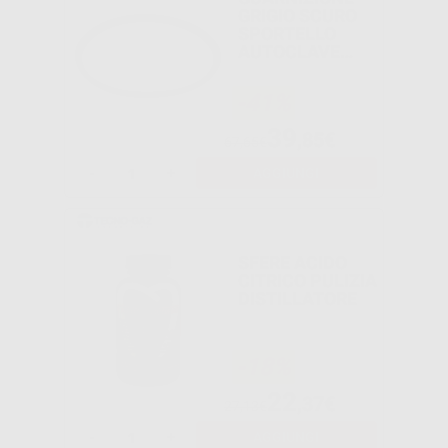
GRIGIO SCURO
SPORTELLO
AUTOCLAVE
LISA/LINA/LARA
W&H
-41%
39
,85€
67,65€
-
+
AGGIUNGI
SFERE ACIDO
CITRICO PULIZIA
DISTILLATORE
-18%
22
,37€
27,13€
-
+
AGGIUNGI