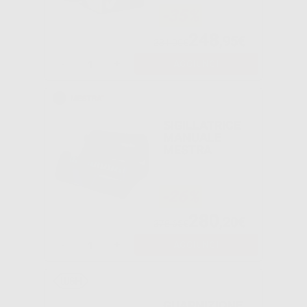
-35%
248
,95€
381,00€
-
+
AGGIUNGI
SIGILLATRICE
MANUALE
MESTRA
-26%
280
,20€
378,65€
-
+
AGGIUNGI
GUARNIZIONE