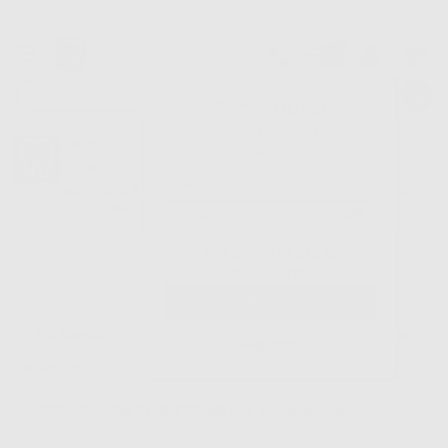
Tracciatura dell’ordine
Benvenuto!
Fai il login per accedere a prezzi e
Dontalia
vantaggi esclusivi.
NUOVA APP
Vuoi le MIGLIORI OFFERTE a portata di mano? Scarica la nostra
APP e accedi alle migliori oferte e servizi
Google Play
Hai dimenticato la
Inizio
|
Apparecchiatura
|
Sterilizzazione e disinfezione
password?
Filtro
Registrati
48
Prodotti
STERILIZZAZIONE E DISINFEZIONE (48)
Elimina filtri