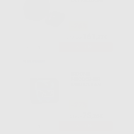
ULTRASUONI
-26%
161
,27€
217,94€
-
+
AGGIUNGI
BIDONE
NEODISHER
MEDICLEAN
-27%
75
,26€
103,52€
-
+
AGGIUNGI