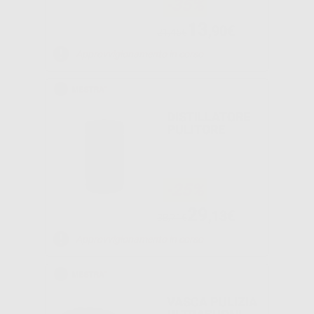
-35%
13
,90€
21,45€
Approvvigionamento in corso
DISTILLATORE
PULITORE
-25%
29
,13€
38,71€
Approvvigionamento in corso
VASCA PULIZIA