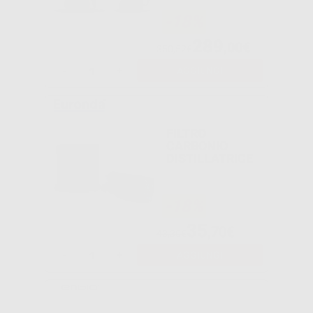
-18%
289
,00€
350,52€
-
+
AGGIUNGI
FILTRO
CARBONIO
DISTILLATRICE
-18%
35
,70€
43,30€
-
+
AGGIUNGI