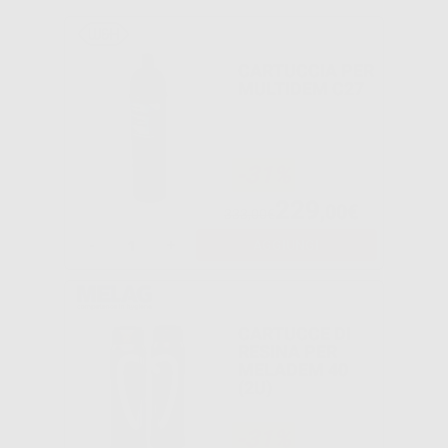
CARTUCCIA PER
MULTIDEM C27
-31%
229
,00€
333,00€
-
+
AGGIUNGI
CARTUCCE DI
RESINA PER
MELADEM 40
(2U)
-31%