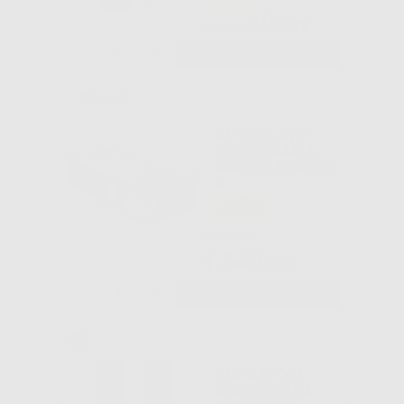
69
,90€
102,00€
-
+
AGGIUNGI
AUTOCLAVE
ENBIO SMALL
RAPIDO CLASSE
B
-37%
2.464,00€
1.549
,00€
-
+
AGGIUNGI
INDICATORI
BIOLOGICI 24