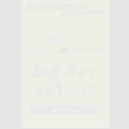
206
,32€
265,87€
-
+
AGGIUNGI
SYMPRO
-35%
765
,16€
1.176,66€
-
+
AGGIUNGI
ROTOLO
ETICHETTE
300PZ. PER
AUTOCLAVE E9