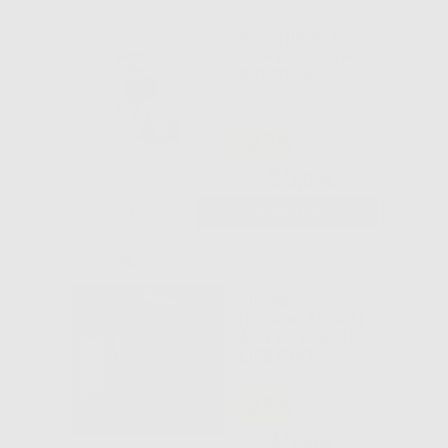
BICCHIERE +
COPERCHIO PER
BIOSONIC
-22%
35
,05€
44,94€
-
+
AGGIUNGI
FILTRO
HEPA+CARBON
ACT.P/ FRESH
LIFE PRO
-25%
45
,60€
60,82€