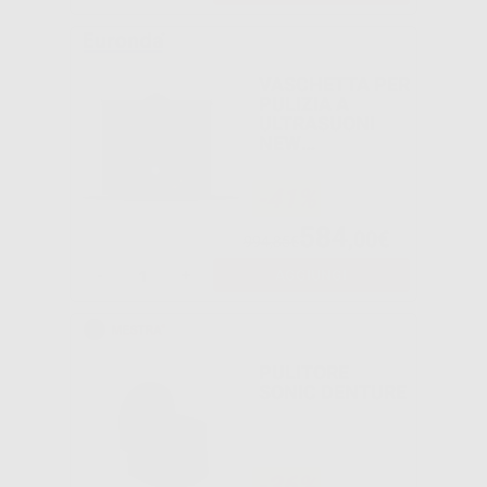
VASCHETTA PER
PULIZIA A
ULTRASUONI
NEW
EUROSONIC 3D
3L DI CAPACITÀ
-41%
584
,00€
994,85€
-
+
AGGIUNGI
PULITORE
SONIC DENTURE
-36%