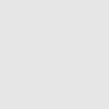
Consigliato
SENZA POLVERE
- GUANTI IN
LATTICE
-64%
3
,60€
9,95€
SELEZIONA
OPTRAGATE
-24%