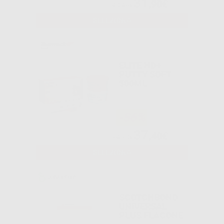
31
,90€
40,49€
SELEZIONA
ELITE HD+
PUTTY SOFT
500ML
-56%
37
,40€
84,30€
SELEZIONA
SCOTCHBOND
UNIVERSAL
PLUS FLACONE