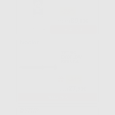
-29%
89
,90€
127,50€
-
+
AGGIUNGI
TETRIC
EVOFLOW
SIRINGA
-36%
27
,90€
43,65€
SELEZIONA