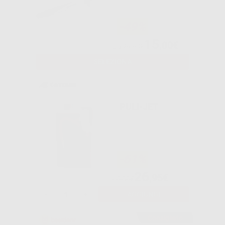
-49%
15
,00€
Da
29,60€
SELEZIONA
PULI-JET
-61%
26
,95€
69,09€
-
+
AGGIUNGI
Consigliato