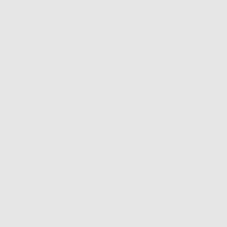
BLUE
5+1
-42%
78
,83€
Da
135,80€
SELEZIONA
PANAVIA V5
RICAMBI
-38%
104
,00€
168,81€
SELEZIONA