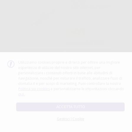
FILTEK
SUPREME FLOW
-43%
46
,80€
Da
82,04€
SELEZIONA
Utilizziamo cookies proprie e di terzi per offrire una migliore
esperienza di utilizzo del nostro sito internet, per
personalizzare i contenuti offerti in base alle abitudini di
navigazione, nonché per misurare il traffico, analizzare l’uso di
SCOTCHBOND
dontalia.it e per scopi di marketing. Puoi controllare la nostra
UNIVERSALE
Politica sui cookies
e personalizzarne le impostazioni cliccando
ADHESIVE
qui.
ACCETTA TUTTO
-45%
80
Gestisci I Cookie
,20€
145,08€
-
+
AGGIUNGI