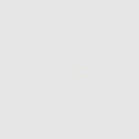
11
,90€
21,45€
-
+
AGGIUNGI
OPTIBOND FL
-65%
47
,50€
134,80€
SELEZIONA
BLANCONE
CLICK 16%PC