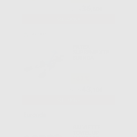
36
,60€
62,16€
SELEZIONA
FILTEK
SUPREME XTE
SIRINGA
-41%
43
,10€
73,63€
SELEZIONA
SALVIETTE
TOWEL UP