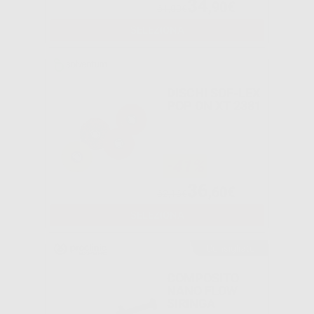
34
,90€
61,80€
SELEZIONA
DISCHI SOF-LEX
POP ON XT 2381
-41%
36
,60€
62,16€
SELEZIONA
Consigliato
COMPOSITO
NANO FLOW
SIRINGA