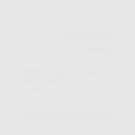
-43%
74
,98€
131,63€
-
+
AGGIUNGI
Consigliato
SUTURA SETA
NON
ASSORBIBILE
-50%
16
,60€
33,23€
SELEZIONA