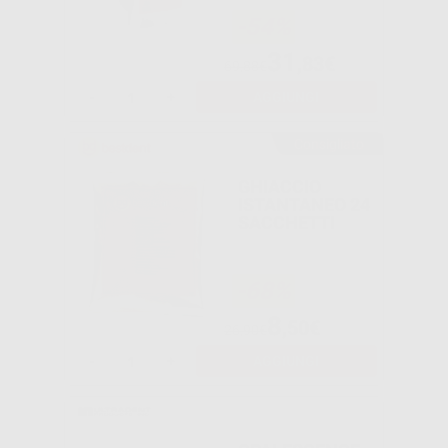
-54%
31
,83€
69,88€
-
+
AGGIUNGI
Consigliato
GHIACCIO
ISTANTANEO 24
SACCHETTI
-68%
8
,50€
26,90€
-
+
AGGIUNGI