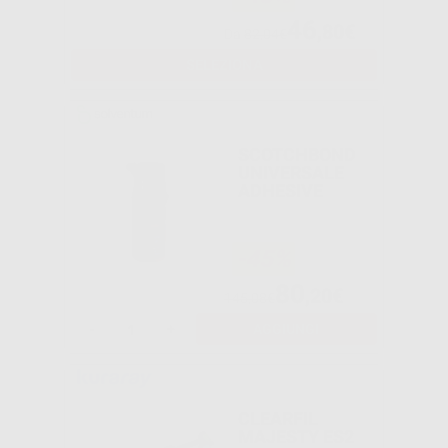
46
,80€
Da
82,04€
SELEZIONA
SCOTCHBOND
UNIVERSALE
ADHESIVE
-45%
80
,20€
145,08€
-
+
AGGIUNGI
CLEARFIL
MAJESTY ES2