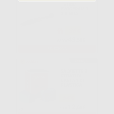
TETRIC
EVOCERAM 1
SIRINGA
-36%
43
,50€
68,00€
SELEZIONA
Consigliato
SALVIETTE 2
STRATI DI
CARTA 1 DI
PLASTICA
-54%
12
,50€
27,09€