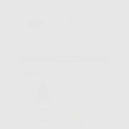
ASPIRATORI
COLORATI
BESTDENT
-54%
1
,95€
4,28€
SELEZIONA
OPTIBOND SOLO
PLUS
-67%
45
,90€
140,41€