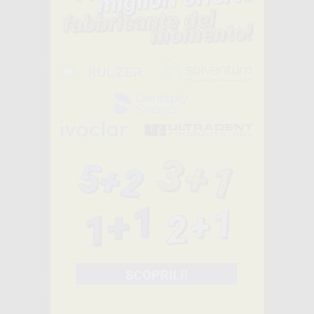
Vendita riservata esclusivamente ai dentisti e laboratori odontotecnici.
SELEZIONA
OPALESCENCE
PF REFILL 40
SIRINGHE
-38%
184
,90€
298,90€
Vendita riservata esclusivamente ai dentisti e laboratori odontotecnici.
SELEZIONA