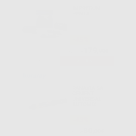
IMPREGUM
PENTA
-45%
179
,99€
324,46€
-
+
AGGIUNGI
PANAVIA SA
CEMENT
UNIVERSAL
AUTOMIX
-43%
80
,00€
139,79€