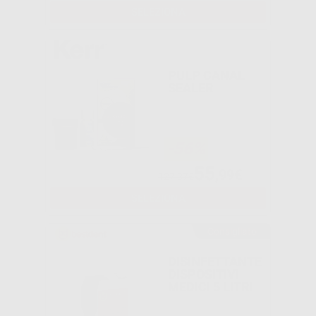
SELEZIONA
PULP CANAL
SEALER
-56%
55
,99€
127,37€
SELEZIONA
Consigliato
DISINFETTANTE
DISPOSITIVI
MEDICI 5 LITRI