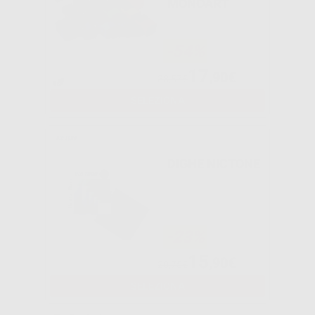
MONOART
-54%
17
,90€
38,57€
SELEZIONA
DIGHE NICTONE
-23%
15
,90€
20,75€
SELEZIONA