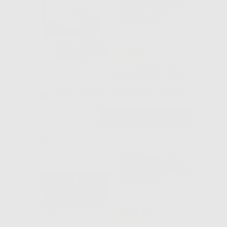
OPALESCENCE
BOOST 40%
INTRO KIT
-47%
127
,30€
241,00€
Vendita riservata esclusivamente ai dentisti e laboratori odontotecnici.
-
+
AGGIUNGI
MICROBRUSH
APPLICATORE A
PALLINA
-44%