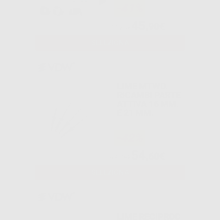
-41%
45
,90€
77,20€
SELEZIONA
LIME MTWO.
RICAMBI PARTE
ATTIVA 16 MM.
E 21 MM.
-42%
54
,60€
93,75€
SELEZIONA
LIME RECIPROC