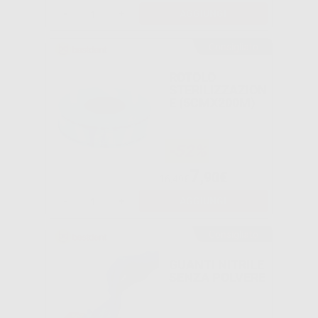
-
+
AGGIUNGI
Consigliato
ROTOLO
STERILIZZAZION
E (5CMX200M)
-52%
7
,90€
16,49€
-
+
AGGIUNGI
Consigliato
GUANTI NITRILE
SENZA POLVERE