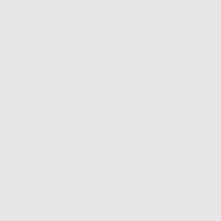
RELYX UNICEM 2
AUTOMIX
-39%
96
,10€
158,28€
SELEZIONA
IDENTOFLEX
GOMMINI PER
LA RIFINITURA E
LUCIDATURA DEI
COMPOSITI -
GIALLI 1°
PASSAGGIO
-21%
RIFINITURA