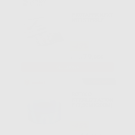
PROTAPER NEXT
NITI STERILE
-43%
79
,95€
139,62€
SELEZIONA
Consigliato
ROTOLO
STERILIZZAZION
E (7,5CMX200M)
-45%