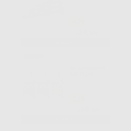
-42%
39
,00€
67,07€
SELEZIONA
BICARBONATO
AIR-FLOW
-36%
89
,90€
140,00€
SELEZIONA