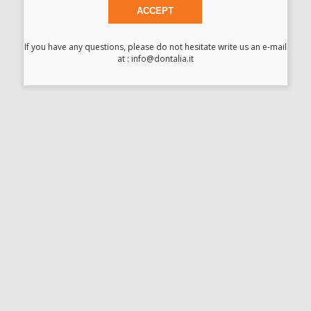
ACCEPT
Consigliato
If you have any questions, please do not hesitate write us an e-mail
MANTELLINE
at : info@dontalia.it
PLASTICA-
CARTA
-72%
6
,65€
23,89€
SELEZIONA
FILTEK
SUPREME FLOW
-43%