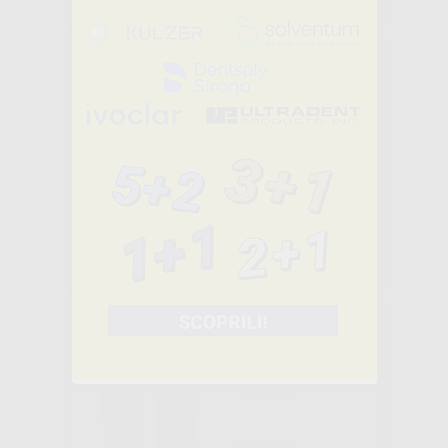
-
+
AGGIUNGI
PALADUR
POLVERE 1000
G.
-31%
76
,55€
110,30€
SELEZIONA
PALADUR
POLV.ROSA
100GR