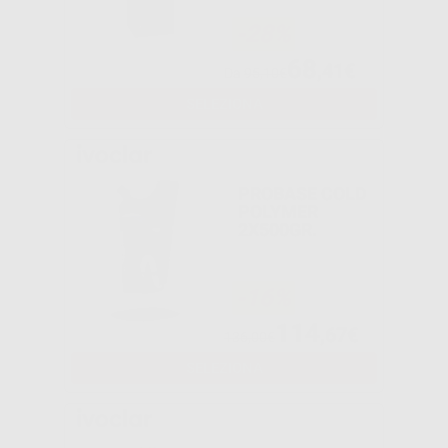
-28%
68
,41€
Da
95,10€
SELEZIONA
PROBASE COLD
POLYMER
2X500GR.
-16%
114
,67€
136,00€
SELEZIONA