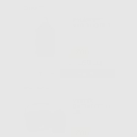
PALAPRESS
VARIO LIQUIDO
-20%
69
,33€
87,20€
-
+
AGGIUNGI
SENZA MARCA
VERTEX
CASTAPRESS 1
KG.
-20%