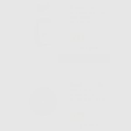
OSSIDO DI
ALLUMINIO 50
MICRON
BLANCO
-25%
40
,18€
53,57€
-
+
AGGIUNGI
ASTRO
SPAZZOLA 48
MM PELO
BIANCO DI
CAPRA NUCLEO
METALLO
-17%
32
,56€
39,23€