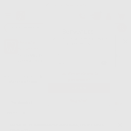
Tracciatura dell’ordine
Benvenuto!
Fai il login per accedere a prezzi e
Dontalia
vantaggi esclusivi.
NUOVA APP
Vuoi le MIGLIORI OFFERTE a portata di mano? Scarica la nostra
APP e accedi alle migliori oferte e servizi
Google Play
Hai dimenticato la
Inizio
|
Laboratorio
|
Materiali di consumo per abrasione,
password?
lucidatura e frese
Registrati
Filtro
399
Prodotti
MATERIALI DI CONSUMO PER ABRASIONE, LUCIDATURA E
FRESE (399)