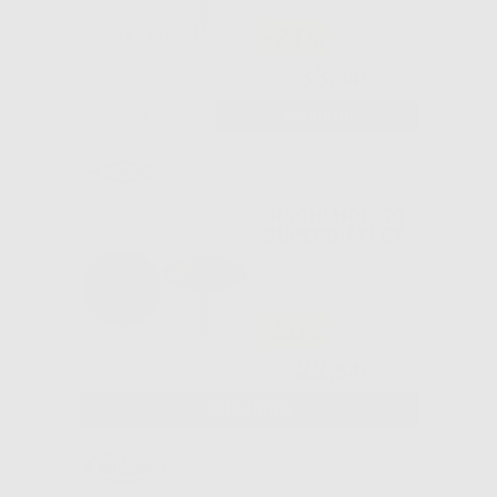
-21%
33
,84€
42,84€
-
+
AGGIUNGI
DISCHI HORICO
SUPERDIAFLEX
-20%
22
,64€
28,30€
SELEZIONA