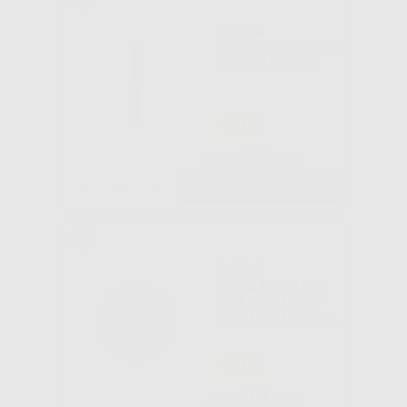
FRESA
TUNGSTENO PM
H219.104.023
-21%
22
,52€
28,51€
-
+
AGGIUNGI
DISCO
DIAMANTE PM
934.104.180 Ø
18MM 0,18 MM
L. 3MM B 2 LATI
-21%
33
,67€
42,62€