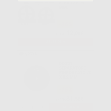
FLEX 22 E 19
MM.
-36%
12
,08€
18,84€
SELEZIONA
DISCO
SEPARATORE
RINFORZATO 20
X 0,2 MM
-15%
31
,56€
37,13€
-
+
AGGIUNGI