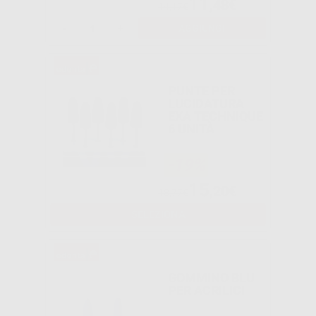
11
,48€
14,17€
-
+
AGGIUNGI
PUNTE PER
LUCIDATURA
EXA TECHNIQUE
6 UNITÀ
-19%
15
,20€
18,77€
SELEZIONA
GOMMINO BLU
PER ACRILICI