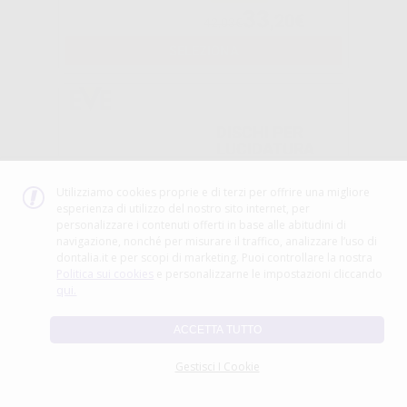
33
,20€
42,03€
SELEZIONA
DISCHI PER
LUCIDATURA
SOFTWHEEL
Utilizziamo cookies proprie e di terzi per offrire una migliore
esperienza di utilizzo del nostro sito internet, per
-18%
personalizzare i contenuti offerti in base alle abitudini di
navigazione, nonché per misurare il traffico, analizzare l’uso di
23
dontalia.it e per scopi di marketing. Puoi controllare la nostra
,31€
Da
28,37€
Politica sui cookies
e personalizzarne le impostazioni cliccando
qui.
SELEZIONA
ACCETTA TUTTO
Gestisci I Cookie
DISCO BISOON
MONTATO
18MM