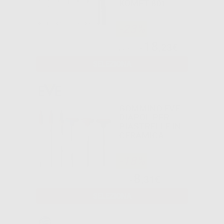
KOMET 801
-23%
18
,23€
Da
23,53€
SELEZIONA
GOMMINO EVE
DIAPOL PER
PIASTRELLE IN
CERAMICA
-18%
8
,31€
10,12€
SELEZIONA