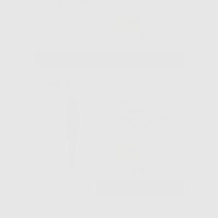
-19%
17
,12€
21,13€
SELEZIONA
FRESA
TUNGSTENO
NERO 220 PM
S274-060
-23%
28
,16€
36,80€
-
+
AGGIUNGI
G&H WIRE