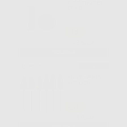
GOMMINO PER
CR.CO.
-15%
26
,73€
31,45€
SELEZIONA
Consigliato
PULITORE PER
ACRILICO
-29%
19
,44€
27,51€