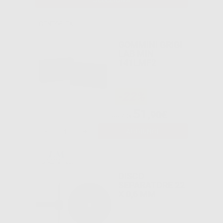
SELEZIONA
IDENTOFLEX
GOMMINI GRIGI
LAB MIN
141LMF2
-22%
51
,90€
66,70€
-
+
AGGIUNGI
DISCO
SEPARATORE 22
X 0,6 MM