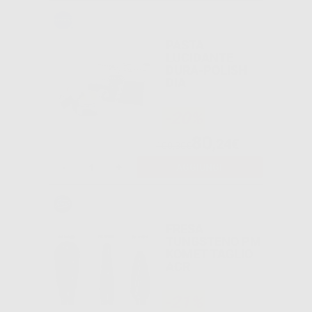
PASTA
LUCIDANTE
DURA-POLISH
DIA
-20%
80
,24€
100,30€
-
+
AGGIUNGI
FRESA
TUNGSTENO PM
KOMET TAGLIO
ACR
-21%