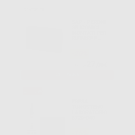
IDENTOFLEX
SAP - PERONI
SILICONICI
MONTATI PER
RIFINIRE E
LUCIDARE LE
RESINE
-20%
ACRILICHE
27
,00€
Da
33,80€
SELEZIONA
FRESA
TUNGSTENO
LABORATORIO
5720-040
-15%