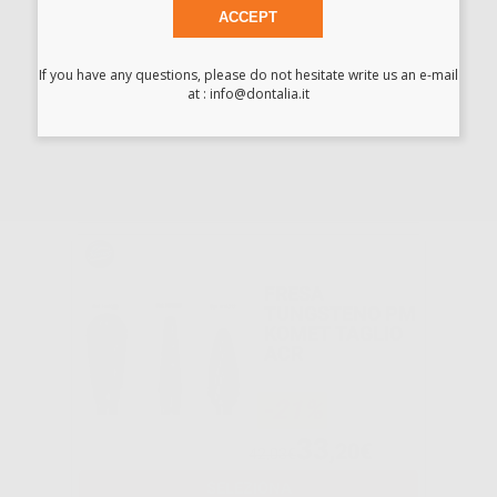
PASTA
ACCEPT
LUCIDANTE
DURA-POLISH
DIA
If you have any questions, please do not hesitate write us an e-mail
at : info@dontalia.it
-20%
80
,24€
100,30€
-
+
AGGIUNGI
FRESA
TUNGSTENO PM
KOMET TAGLIO
ACR
-21%
33
,20€
42,03€
SELEZIONA