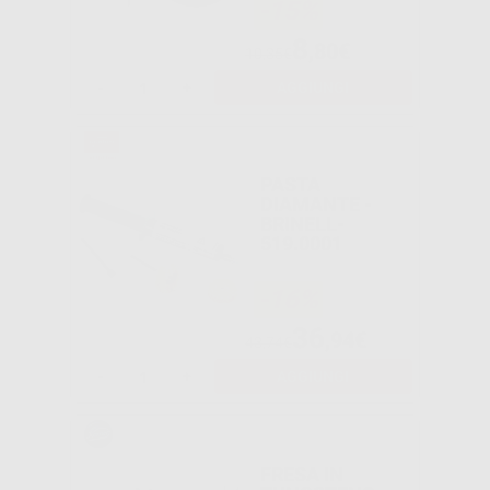
-15%
8
,80€
10,35€
-
+
AGGIUNGI
PASTA
DIAMANTE -
BRINELL-
519.0001
-16%
36
,94€
43,74€
-
+
AGGIUNGI
FRESA IN