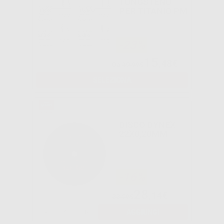
TUNGSTENO
PER TITANIO PM
-23%
15
,48€
Da
19,98€
SELEZIONA
DISCO DYNEX
22X0,20MM
-16%
28
,14€
33,50€
-
+
AGGIUNGI