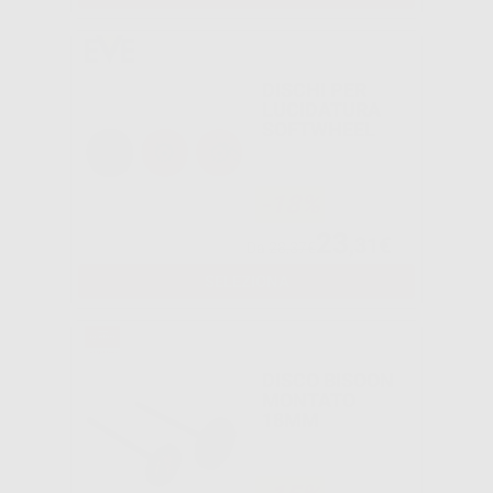
DISCHI PER
LUCIDATURA
SOFTWHEEL
-18%
23
,31€
Da
28,37€
SELEZIONA
DISCO BISOON
MONTATO
18MM