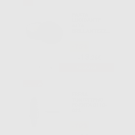
PASTA
LUCIDANTE
ALTA
BRILLANTEZZA
OPAL L
-15%
13
,26€
15,66€
-
+
AGGIUNGI
FRESA
TUNGSTENO
EDENTA 0110-
023
-19%