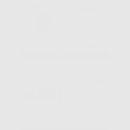
OSSIDO DI
ALLUMINIO 5 KG
-32%
34
,20€
50,29€
SELEZIONA
GOMMINO EVE
TECNIK PER
ACRILICO
-18%
22
,60€
27,51€