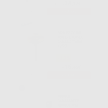
28
,17€
36,11€
-
+
AGGIUNGI
SPAZZOLINI
PELO CAPRA
DIAM.21MM
12PZ
-13%
16
,46€
18,93€
-
+
AGGIUNGI
FRESA
DIAMANTE
SFERA PM