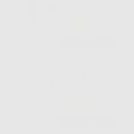
EDENTA 5410-
060
-19%
16
,33€
20,16€
-
+
AGGIUNGI
ACIDO
FLUORIDRICO
SIR.COSZ15
-16%
58
,50€
70,00€
-
+
AGGIUNGI