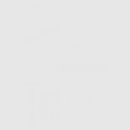
PASTA
LUCIDANTE
UNIVERSALE
-16%
9
,50€
11,35€
-
+
AGGIUNGI
K2 FRESA PER
ZIRCONIA
SMART STONE
CONO
-22%