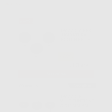
Elimina filtri
SPAZZOLA PER
LUCIDATURA
SCOTCH BRITE
-10%
13
,41€
Da
14,90€
SELEZIONA
Consigliato
SPAZZOLE
MULTIFUNZIONE
25X11MM PM