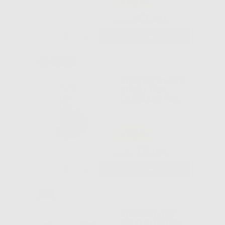
-15%
42
,46€
50,22€
-
+
AGGIUNGI
PROTHO CLEAN
SPRAY PER
LUCIDARE F30
-13%
15
,00€
17,25€
-
+
AGGIUNGI
SPAZZOLA IN
PELO DI CAPRA