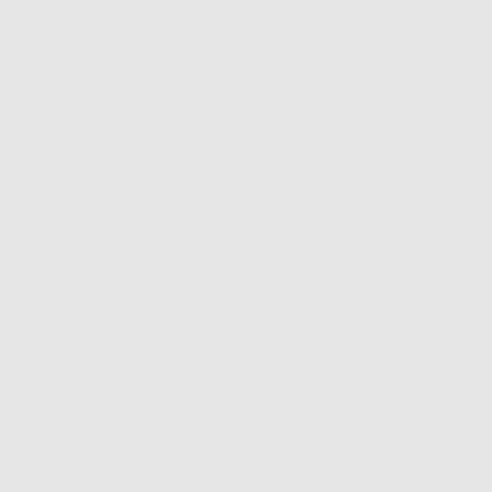
22
,02€
25,91€
-
+
AGGIUNGI
ERKOLOC PRO
120MM 2MM
10PZ 595120
-13%
55
,00€
63,25€
-
+
AGGIUNGI
FRESA
TUNGSTENO