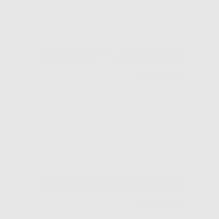
-29%
16
,56€
23,32€
SELEZIONA
Consigliato
GOMMINO IN
SILICONE PER
ACRILICO
-32%
15
,76€
23,18€
SELEZIONA
Consigliato