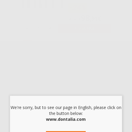
-24%
98
,91€
130,82€
-
+
AGGIUNGI
DISCO DYNEX
22X0,20MM
-16%
28
,14€
33,50€
-
+
AGGIUNGI
We're sorry, but to see our page in English, please click on
the button below:
www.dontalia.com