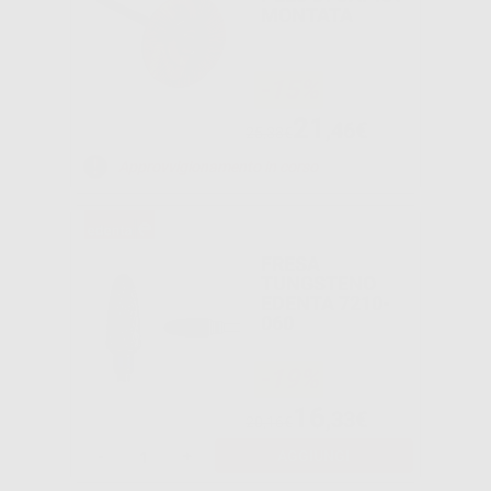
MONTATA
-15%
21
,46€
25,38€
Approvvigionamento in corso
FRESA
TUNGSTENO
EDENTA 7210-
060
-19%
16
,33€
20,16€
-
+
AGGIUNGI