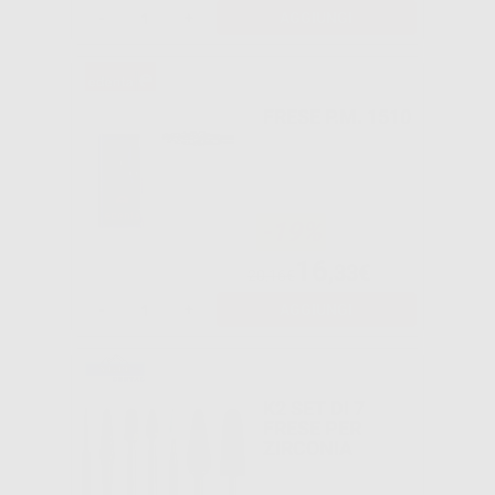
-
+
AGGIUNGI
FRESE P.M. 1510
-19%
16
,33€
20,16€
-
+
AGGIUNGI
K2 SET DI 7
FRESE PER
ZIRCONIA