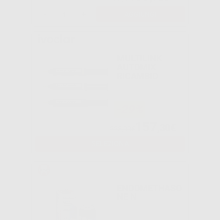
-
+
AGGIUNGI
MULTILINK
AUTOMIX
RICAMBIO
-29%
157
,30€
223,00€
SELEZIONA
ENDOMETHASO
NE N