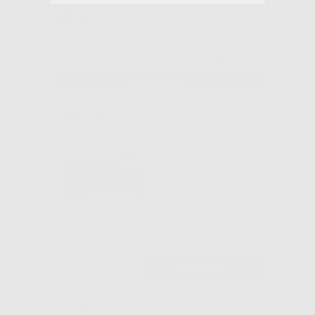
-40%
126
,70€
210,76€
SELEZIONA
CEMENTO
OTTURATORE
BIOCERAMICO
BIO-C SEALER
-18%
29
,98€
36,45€
-
+
AGGIUNGI