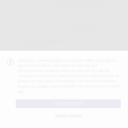
-
+
AGGIUNGI
PRECISION
CEMENT-ONE
AUTOMIX 5 ML
-53%
Utilizziamo cookies proprie e di terzi per offrire una migliore
59
esperienza di utilizzo del nostro sito internet, per
,70€
Da
127,00€
personalizzare i contenuti offerti in base alle abitudini di
navigazione, nonché per misurare il traffico, analizzare l’uso di
SELEZIONA
dontalia.it e per scopi di marketing. Puoi controllare la nostra
Politica sui cookies
e personalizzarne le impostazioni cliccando
qui.
KETAC-CEM
ACCETTA TUTTO
RADIOPACO
RICAMBIO
Gestisci I Cookie
POLVERE