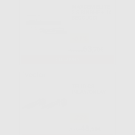
MAXCEM ELITE
2 SIRINGHE + 16
BECCUCCI
-61%
63
,70€
162,72€
SELEZIONA
TELIO CS
INLAY/ONLAY
-23%
48
,50€
62,75€