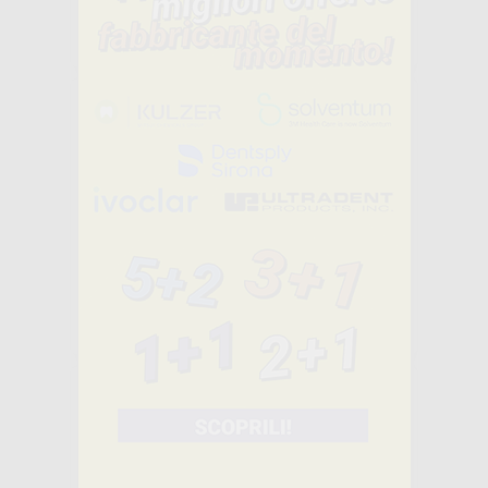
81
,30€
145,35€
-
+
AGGIUNGI
CORE X FLOW
SIRINGHE
-41%
112
,90€
190,05€
-
+
AGGIUNGI
RELYX
UNIVERSAL