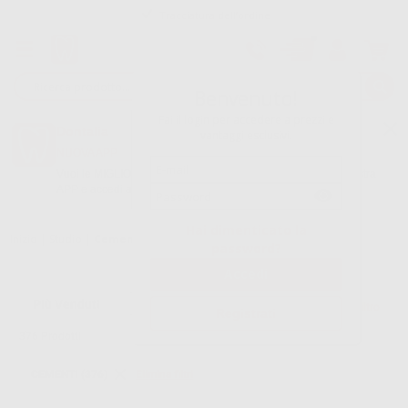
Tracciatura dell’ordine
Benvenuto!
Fai il login per accedere a prezzi e
Dontalia
vantaggi esclusivi.
NUOVA APP
Vuoi le MIGLIORI OFFERTE a portata di mano? Scarica la nostra
APP e accedi alle migliori oferte e servizi
Google Play
Hai dimenticato la
Inizio
|
Studio
|
Cementi
password?
Filtro
Registrati
376
Prodotti
CEMENTI (376)
Elimina filtri