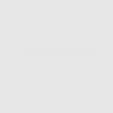
CEMENT-ONE
AUTOMIX 5 ML
-53%
59
,70€
Da
127,00€
SELEZIONA
KETAC-CEM
RADIOPACO
RICAMBIO
POLVERE
-28%
51
,20€
70,77€