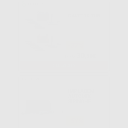
CAVIT 10 TUBI
-37%
30
,50€
48,55€
SELEZIONA
PRECISION
IMPLACEM
AUTOMIX
SIRINGHE
-51%