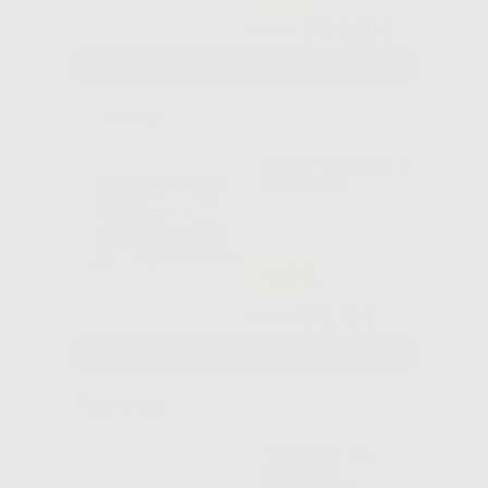
104
,00€
168,81€
SELEZIONA
RELYX UNICEM 2
AUTOMIX
-39%
96
,10€
158,28€
SELEZIONA
PANAVIA SA
CEMENT