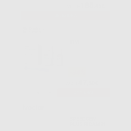
185
,45€
228,00€
SELEZIONA
IRM
-34%
47
,50€
72,40€
-
+
AGGIUNGI
SPEEDCEM
PLUS RICAMBI