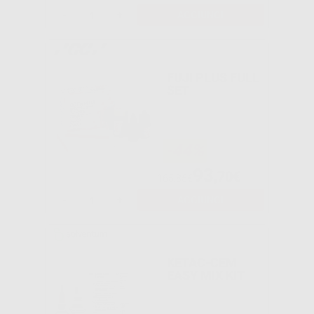
-
+
AGGIUNGI
FUJI PLUS FULL
SET
-44%
93
,70€
165,85€
-
+
AGGIUNGI
KETAC-CEM
EASY MIX KIT