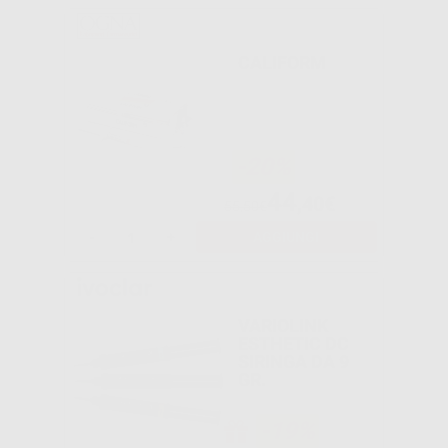
CALIFORM
-20%
44
,40€
55,50€
-
+
AGGIUNGI
VARIOLINK
ESTHETIC DC
SIRINGA DA 9
GR.
-19%