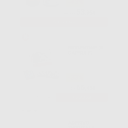
-43%
53
,95€
94,49€
SELEZIONA
BIODENTINE (5
CAPSULE)
-33%
66
,45€
99,00€
-
+
AGGIUNGI
PERIACRYL
ADESIVO
TISSUTALE