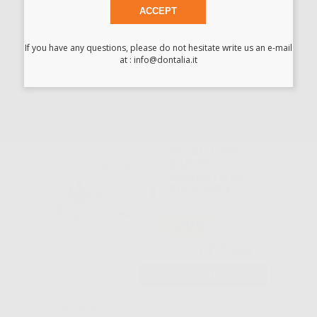
ACCEPT
-44%
If you have any questions, please do not hesitate write us an e-mail
131
at : info@dontalia.it
,87€
236,60€
-
+
AGGIUNGI
KETAC CEM
RADIOP.
CEMENTO IN
POLVERE +
LIQUIDO
-20%
172
,85€
217,41€
-
+
AGGIUNGI
PRECISION