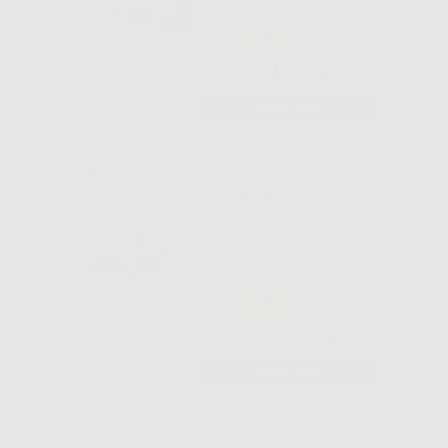
-38%
48
,50€
78,00€
-
+
AGGIUNGI
BIOROOT RCS
POLVERE
-38%
139
,87€
226,33€
-
+
AGGIUNGI