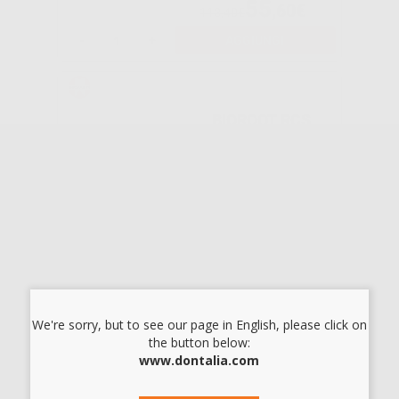
55
,60€
113,40€
-
+
AGGIUNGI
BIOROOT RCS
POLVERE
-38%
139
,87€
226,33€
-
+
AGGIUNGI
We're sorry, but to see our page in English, please click on
the button below:
TOTALFILL BC
www.dontalia.com
SEALER