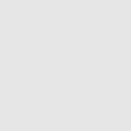
-31%
102
,90€
149,50€
SELEZIONA
IONOSEAL NEW
-24%
129
,10€
169,30€
-
+
AGGIUNGI