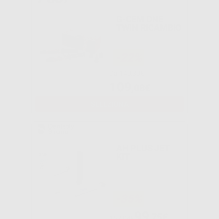
G-CEM ONE
TWIN RICAMBIO
-22%
Da
140,30€
109
,08€
SELEZIONA
AH PLUS JET
KIT
-35%
99
,75€
153,04€