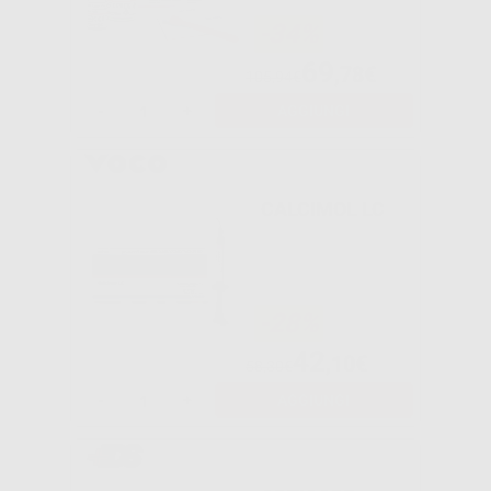
-34%
69
,78€
105,94€
-
+
AGGIUNGI
CALCIMOL LC
-28%
42
,10€
58,30€
-
+
AGGIUNGI