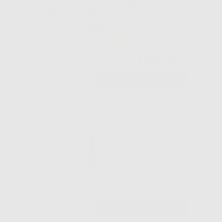
PERIACRYL
MONODOSI
-18%
164
,28€
199,65€
-
+
AGGIUNGI
AH PLUS
-37%
102
,10€
161,16€
-
+
AGGIUNGI