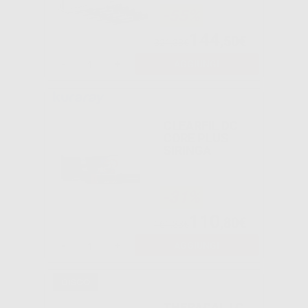
-55%
144
,50€
321,38€
-
+
AGGIUNGI
CLEARFIL DC
CORE PLUS
SIRINGA
-31%
110
,80€
161,33€
-
+
AGGIUNGI
THERACAL LC