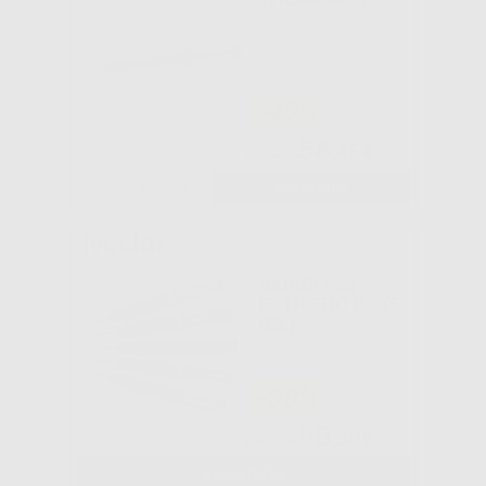
-43%
58
,45€
103,42€
-
+
AGGIUNGI
VARIOLINK
ESTHETIC DC (5
GR.)
-30%
90
,30€
128,50€
SELEZIONA