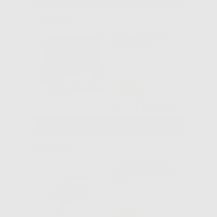
PANAVIA V5
INTRO KIT
-31%
124
,87€
182,29€
SELEZIONA
LUXACORE Z-
DUAL AUTOMIX
A3
-42%