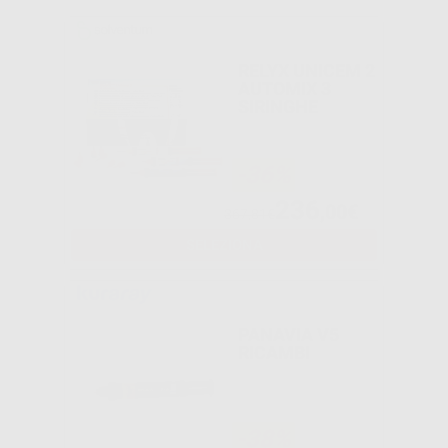
RELYX UNICEM 2
AUTOMIX 3
SIRINGHE
-36%
236
,00€
367,81€
SELEZIONA
PANAVIA V5
RICAMBI
-38%