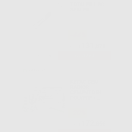
TOTALFILL BC
SEALER
-44%
131
,87€
236,60€
-
+
AGGIUNGI
KETAC CEM
RADIOP.
CEMENTO IN
POLVERE +
LIQUIDO
-20%
172
,85€
217,41€