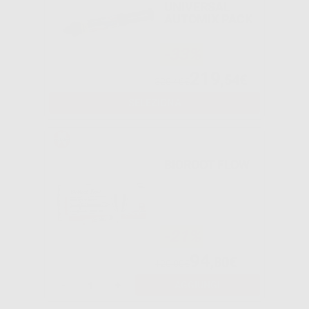
UNIVERSAL
AUTOMIX PACK
-33%
219
,54€
328,46€
SELEZIONA
BIOROOT FLOW
-21%
94
,80€
120,00€
-
+
AGGIUNGI