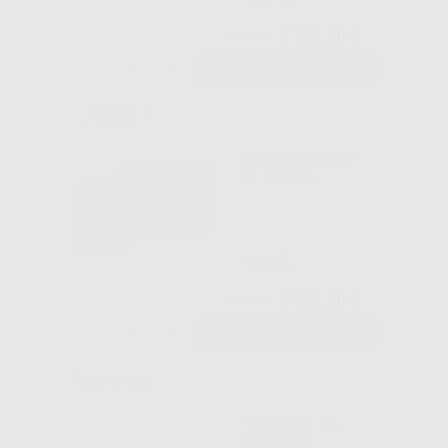
110
,90€
192,22€
-
+
AGGIUNGI
GC FUJICEM 2
SL REFILL
-34%
183
,90€
280,15€
-
+
AGGIUNGI
PANAVIA SA
CEMENT