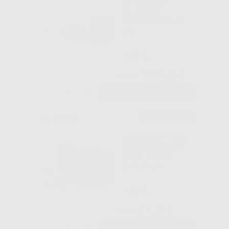
OPTICORE
CLASSIC
CARTUCCIA 50
ML
-52%
169
,00€
351,00€
-
+
AGGIUNGI
Consigliato
RICOSTRUTTOR
E DI MONCONI
DUAL CORE
BUILD UP
-51%
47
,89€
96,78€
-
+
AGGIUNGI