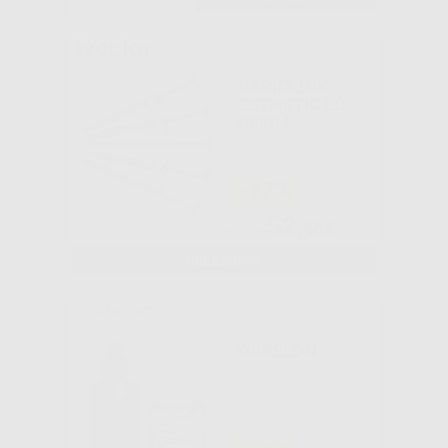
VARIOLINK
ESTHETIC LC
REFILL
-17%
52
,45€
63,36€
SELEZIONA
DURELON