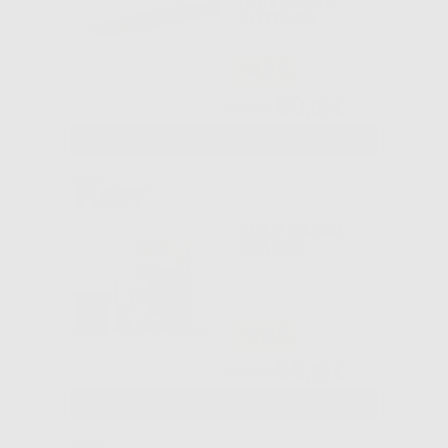
UNIVERSAL
AUTOMIX
-43%
80
,00€
139,79€
SELEZIONA
PULP CANAL
SEALER
-56%
55
,99€
127,37€
SELEZIONA