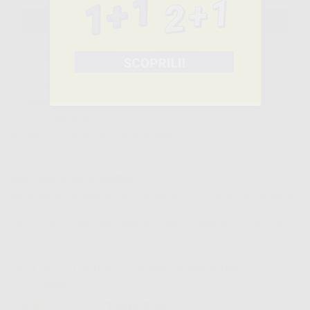
SELEZIONA IL PRODOTTO
Caratteristiche del prodotto
Famiglia
DISINFEZIONE
Sottofamiglia
ROTOLI DI STERILIZZAZIONE
Confezione
1 unità
Descrizione del prodotto
Rotolo per sterilizzazione termosigillabile. Con indicatore di avvenuta
sterilizzazione.
Misure: 5cm x 200m. Mantiene i dispositivi sterilizzati fino a 6 mesi.
ROTOLO STERILIZZAZIONE (5CMX200M)
Cod.
79944
7,90 €/u.