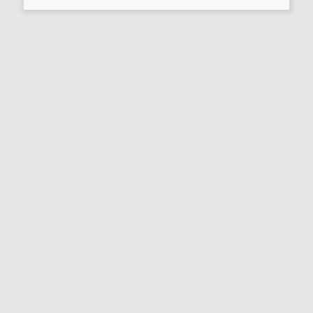
Potrebbe interessarti anche:
ROTOLO
STERILIZZAZION
E (7,5CMX200M)
-45%
11
,90€
21,45€
-
+
AGGIUNGI