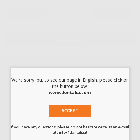
-52%
16,49 € /u.
-
+
I prezzi indicati non includono Iva.*
AGGIUNGI
Descrizione del prodotto
Rotolo per sterilizzazione termosigillabile. Con indicatore di
We're sorry, but to see our page in English, please click on
avvenuta sterilizzazione.
the button below:
Misure: 5cm x 200m. Mantiene i dispositivi sterilizzati fino a 6
www.dontalia.com
mesi.
ACCEPT
Scarica
If you have any questions, please do not hesitate write us an e-mail
Scheda tecnica
at : info@dontalia.it