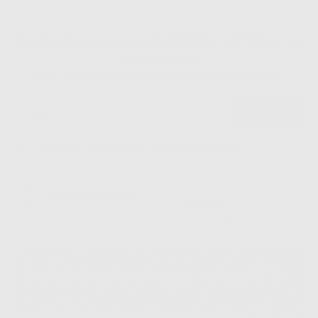
ISCRIVITI ALLA NEWSLETTER - OTTIENI 5€
DI SCONTO
Sii tra i primi a scoprire promozioni, offerte e novità esclusive!
Ho letto e accetto la politica sulla privacy di Dontalia
*
La informiamo che il Responsabile del trattamento dei suoi Dati Personali è Dontalia
Italia S.r.l.. La finalitá del trattamento dei suoi Dati Personali è l'invio di informazioni
commerciali. La legittimazione dell'invio dell'informazione commerciale è il suo consenso
assenziente. I suoi dati saranno unicamente ceduti alle imprese del settore
odontoiatrico vincolate a Dontalia Italia S.r.l. che commercializzano prodotti simili,
sempre sotto il suo consenso e senza la concessione internazionale dei suoi Dati
Personali. Potrá, tra l'altro, esercitare i diritti di accesso, rettifica, soppressione,