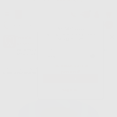
Tracciatura dell’ordine
Benvenuto!
Fai il login per accedere a prezzi e
Dontalia
vantaggi esclusivi.
NUOVA APP
Vuoi le MIGLIORI OFFERTE a portata di mano? Scarica la nostra
APP e accedi alle migliori oferte e servizi
Google Play
Hai dimenticato la
Inizio
|
Studio
|
Disinfezione
|
Rotoli di sterilizzazione
|
ROTOLO
password?
STERILIZZAZIONE (5CMX200M)
Registrati