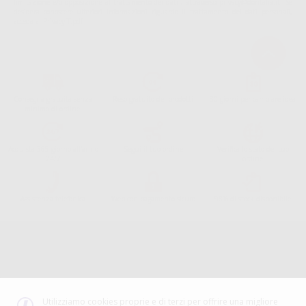
limitazione e/o opposizione al trattamento dei dati , attraverso privacy@dontalia.it. Se
desidera conoscere ulteriori informazioni riguardo il trattamento dei dati personali,
acceda a:
PrivacyIT.pdf
Consegna gratuita senza
Reso gratuito dei prodotti
30 giorni per cambiare idea
minimo di ordine.
Acquista 365 giorno all'anno
Segui il tuo ordine
Verifica lo stato del tuo
24/7
ordine
Assistenza telefonica
Web con pagamento sicuro
98% di stock disponibile
Avviso legale
Politica sulla privacy
Politica sui cookie
Canale etico
Codice Etico
Utilizziamo cookies proprie e di terzi per offrire una migliore