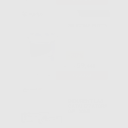
-
+
AGGIUNGI
Consigliato
SILICONE PUTTY
-30%
59
,44€
84,90€
-
+
AGGIUNGI
INDURENT LAB
CATALIZZATORE
GEL 60ML