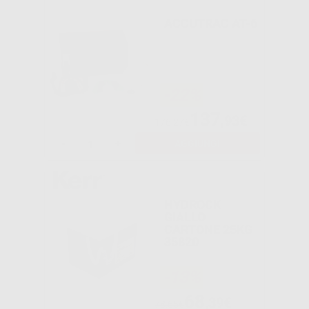
ACCUTRAC AT-6
-22%
137
,93€
176,27€
-
+
AGGIUNGI
HYDROCK
GIALLO
CARTONE 25KG
35820
-13%
68
,39€
78,65€