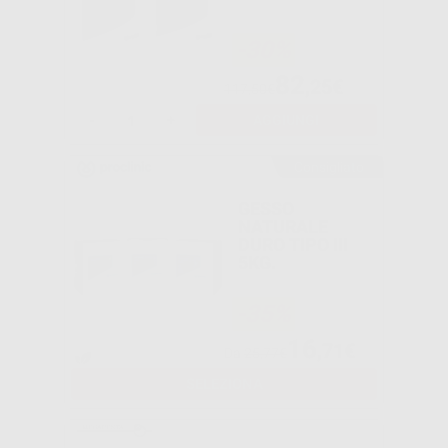
-30%
82
,25€
117,50€
-
+
AGGIUNGI
Consigliato
GESSO
NATURALE
DURO TIPO III
5KG.
-35%
16
,71€
Da
25,77€
SELEZIONA