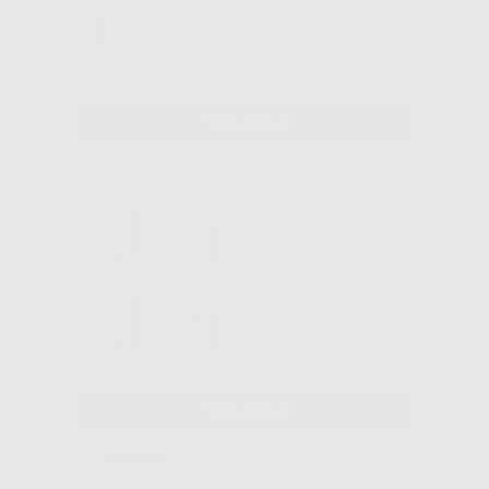
-38%
7
,99€
12,95€
SELEZIONA
GINGIFAST
4+2
-57%
23
,26€
Da
53,68€
SELEZIONA