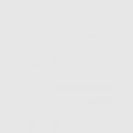
Elimina filtri
ZETALABOR
CON 2
CATALIZZATORI
-40%
61
,60€
102,12€
-
+
AGGIUNGI
Consigliato
SPRAY
OCCLUSALE