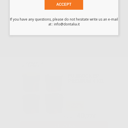
SPRAY
ACCEPT
OCCLUSALE
ARTI SPRAY
If you have any questions, please do not hesitate write us an e-mail
at : info@dontalia.it
-20%
17
,86€
22,33€
SELEZIONA
FUJIROCK EP
PREMIUM 4 KG.
-22%
40
,77€
52,45€
SELEZIONA