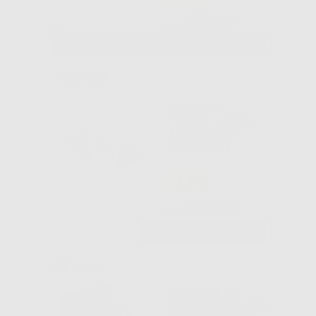
53
,85€
79,20€
SELEZIONA
ERKODUR
120mm 1,5mm
10pz 521215
ERKODENT
-13%
32
,50€
37,38€
-
+
AGGIUNGI
SISTEMA DI
PRECISIONE PER