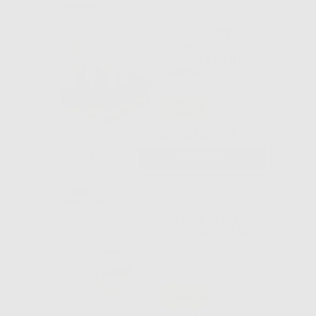
GINGIFAST
PUNTALI DI
MISCELAZIONE
GRIGI
-26%
28
,12€
38,00€
-
+
AGGIUNGI
QUICK ROCK,
COLORE BIANCO
-20%