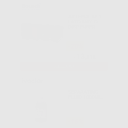
ARTI-FOL BK 1
LATO 8MY C/
DISPENSER
-20%
13
,81€
17,26€
SELEZIONA
SEPARATING
FLUID 1000ML.
-16%