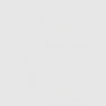
ERKODUR
120mm 1,0mm
20pz 521210
ERKODENT
-13%
46
,50€
53,48€
-
+
AGGIUNGI
GESSO
ORTODONZIA
EXTRADURO
5KG.
-29%
26
,08€
36,70€