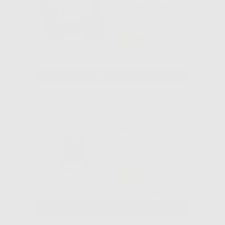
FOTOPOLIMERIZ
ZABILI
-20%
50
,88€
63,60€
SELEZIONA
ELITE MODEL
FAST LIGHT
SACCO DI
GESSO DA 3 KG.
-35%
8
,00€
12,30€
SELEZIONA