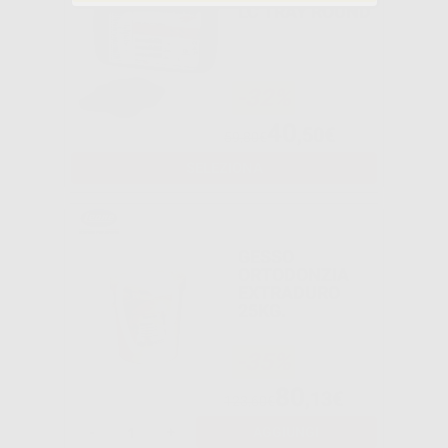
LC TRAY ROUND
-32%
40
,50€
59,80€
SELEZIONA
GESSO
ORTODONZIA
EXTRADURO
25KG.
-35%
80
,13€
123,60€
-
+
AGGIUNGI