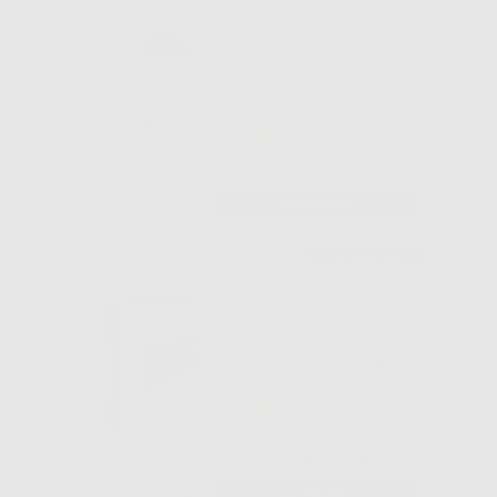
PLAQUIT
VERNICE
FOTOPOLIMERIZ
ZABILE
-23%
46
,41€
60,28€
-
+
AGGIUNGI
Consigliato
GESSO DURO
EXTRABIANCO
PER
ORTODONZIA 6
KG
-32%
42
,63€
62,70€