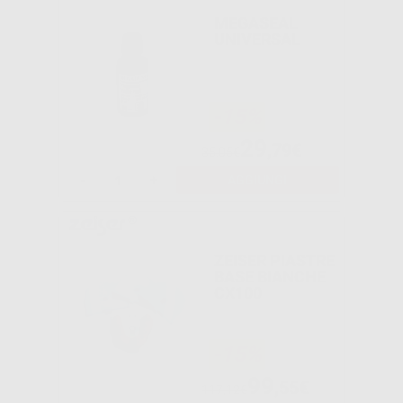
MEGASEAL
UNIVERSAL
-15%
29
,79€
35,05€
-
+
AGGIUNGI
ZEISER PIASTRE
BASE BIANCHE
CX100
-15%
99
,55€
117,12€