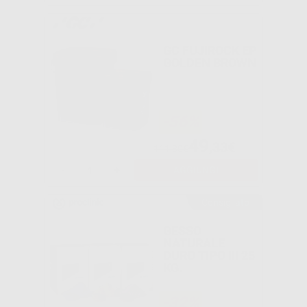
GC FUJIROCK EP
GOLDEN BROWN
-56%
49
,33€
111,80€
-
+
AGGIUNGI
Consigliato
GESSO
NATURALE
DURO TIPO III 25
KG.
-32%