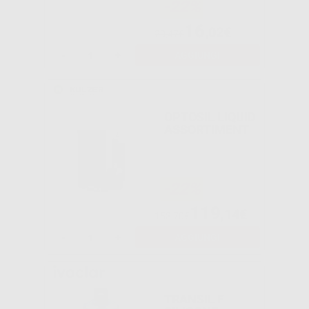
-22%
16
,02€
20,47€
-
+
AGGIUNGI
OPTOSIL LIQUID
ASSORTIMENT
-22%
119
,14€
153,70€
-
+
AGGIUNGI
TRANSIL F