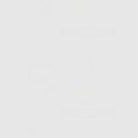
-20%
43
,36€
54,20€
-
+
AGGIUNGI
MEGATRAY
PIASTRE BASE
FOTOPOLIMERIZ
ZABILI ROSA
-15%
50
,92€
59,90€
-
+
AGGIUNGI