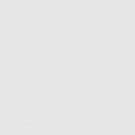
48
,16€
60,20€
-
+
AGGIUNGI
ZETA ZINGARDI
GESSO ZEUS
STONE GIALLO
FUSTO DA 25KG
-40%
61
,95€
103,61€
-
+
AGGIUNGI
Consigliato
SILICONE PER
ADDIZIONE