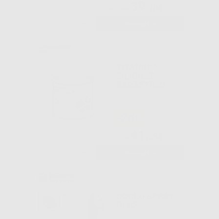
39
,70€
47,45€
-
+
AGGIUNGI
TITANIUM
SILICONE
BARATTOLO
-26%
41
,38€
55,92€
-
+
AGGIUNGI
OCCLU SPRAY
PLUS