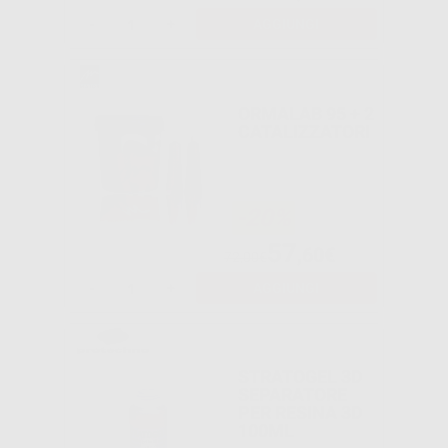
-
+
AGGIUNGI
ORMALAB 95 + 2
CATALIZZATORI
-20%
57
,60€
72,00€
-
+
AGGIUNGI
STRATOGEL 3D
SEPARATORE
PER RESINA 3D
100ML