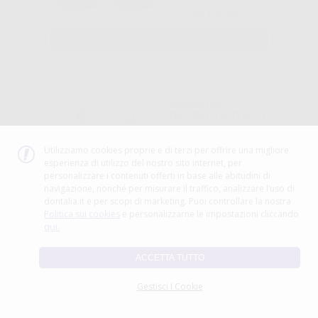
40
,77€
52,45€
SELEZIONA
HEBOR
EXADURO
GESSO TIPO III/3
Utilizziamo cookies proprie e di terzi per offrire una migliore
esperienza di utilizzo del nostro sito internet, per
-25%
personalizzare i contenuti offerti in base alle abitudini di
navigazione, nonché per misurare il traffico, analizzare l’uso di
42
dontalia.it e per scopi di marketing. Puoi controllare la nostra
,02€
56,02€
Politica sui cookies
e personalizzarne le impostazioni cliccando
qui.
-
+
AGGIUNGI
ACCETTA TUTTO
PERIDENT
Gestisci I Cookie
UNIFOL
ISOLANTE
CONF.450ML