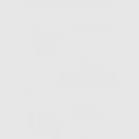
HEBOR
EXADURO
GESSO TIPO III/3
-25%
42
,02€
56,02€
-
+
AGGIUNGI
PERIDENT
UNIFOL
ISOLANTE
CONF.450ML