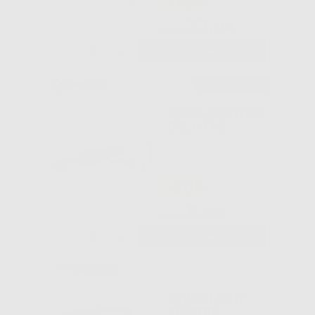
-13%
22
,99€
26,44€
-
+
AGGIUNGI
Consigliato
CATALIZZATORE
GEL 60 ML
-30%
8
,89€
12,70€
-
+
AGGIUNGI
TECHNIM GROUP
REVOR LIGHT
PIASTRE