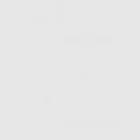
-27%
15
,32€
20,98€
-
+
AGGIUNGI
PUNTALE DI
MISCELAZIONE
GIALLO
-26%
14
,03€
18,96€
-
+
AGGIUNGI