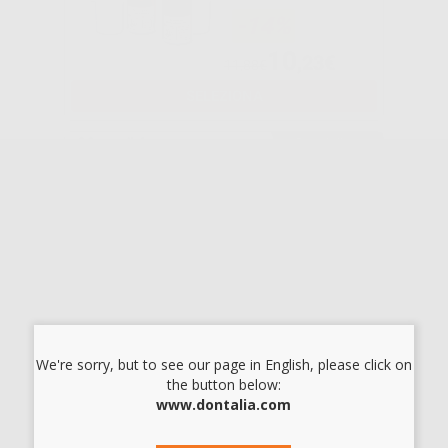
-14%
10
,23€
11,88€
SELEZIONA
Consigliato
GESSO
ARTICOLARE
BIANCO
NATURALE -
20KG
-20%
47
,92€
59,90€
-
+
AGGIUNGI
We're sorry, but to see our page in English, please click on
the button below:
www.dontalia.com