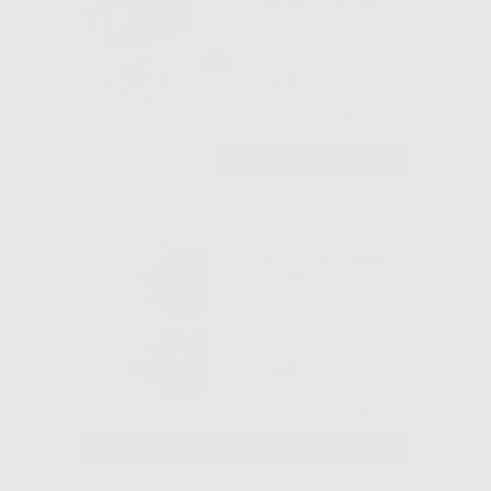
MONCONI 86 X
70 MM.
-25%
31
,59€
41,98€
-
+
AGGIUNGI
ELITE DOUBLE
22 5KG.
-35%
233
,06€
358,54€
SELEZIONA