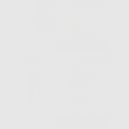
SILICONE
TRASPARENTE
-16%
58
,70€
70,15€
-
+
AGGIUNGI
Consigliato
GESSO
ARTICOLARE
BIANCO
NATURALE -
20KG
-20%
47
,92€
59,90€
-
+
AGGIUNGI