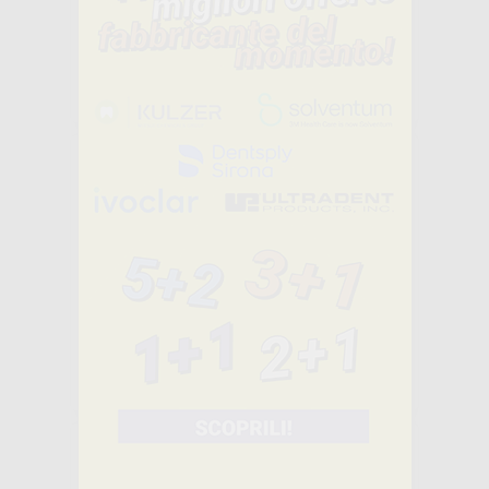
-26%
24
,13€
32,60€
-
+
AGGIUNGI
OPTIGLAZE 15
ML.
-22%
59
,28€
75,90€
-
+
AGGIUNGI
PLACCHE ELITE