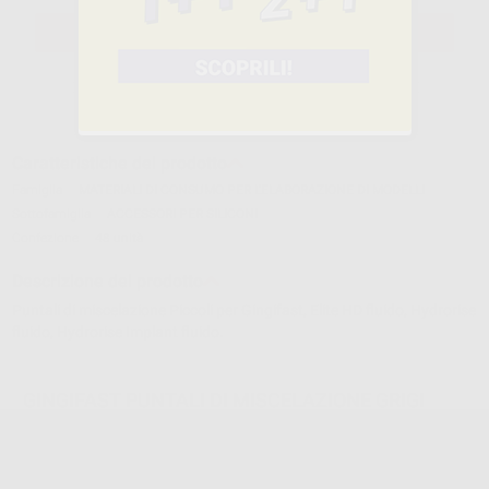
SELEZIONA IL PRODOTTO
Caratteristiche del prodotto
Famiglia
MATERIALI DI CONSUMO PER L'ELABORAZIONE DI MODELLI
Sottofamiglia
ACCESSORI PER SILICONI
Confezione
48 unità
Descrizione del prodotto
Puntali di miscelazione Piccoli per Gingifast, Elite HD fluido, Hydrorise
fluido, Hydrorise Implant fluido.
GINGIFAST PUNTALI DI MISCELAZIONE GRIGI
Cod.
H00221
Codice fabbricante:
C202085
28,12 €/u.
-26%
38,00 € /u.