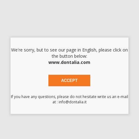
-
+
I prezzi indicati non includono Iva.*
AGGIUNGI
We're sorry, but to see our page in English, please click on
the button below:
Descrizione del prodotto
www.dontalia.com
Puntali di miscelazione Piccoli per Gingifast, Elite HD fluido,
Hydrorise fluido, Hydrorise Implant fluido.
ACCEPT
If you have any questions, please do not hesitate write us an e-mail
at : info@dontalia.it
Potrebbe interessarti anche:
PISTOLA PER