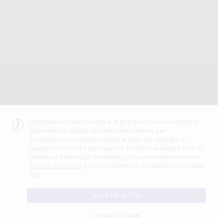
Acquista 365 giorno all'anno
Segui il tuo ordine
Verifica lo stato del tuo
24/7
ordine
Assistenza telefonica
Web con pagamento sicuro
98% di stock disponibile
Avviso legale
Politica sulla privacy
Politica sui cookie
Canale etico
Codice Etico
Utilizziamo cookies proprie e di terzi per offrire una migliore
esperienza di utilizzo del nostro sito internet, per
METODO DI PAGAMENTO
personalizzare i contenuti offerti in base alle abitudini di
navigazione, nonché per misurare il traffico, analizzare l’uso di
dontalia.it e per scopi di marketing. Puoi controllare la nostra
Politica sui cookies
e personalizzarne le impostazioni cliccando
qui.
ACCETTA TUTTO
Gestisci I Cookie