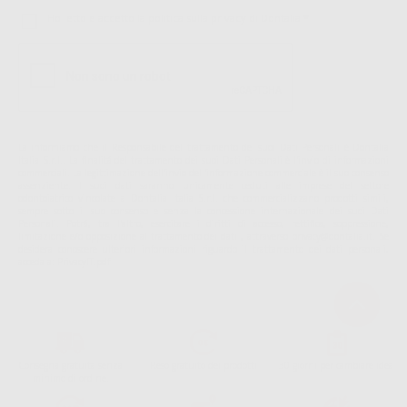
Ho letto e accetto la politica sulla privacy di Dontalia
*
La informiamo che il Responsabile del trattamento dei suoi Dati Personali è Dontalia
Italia S.r.l.. La finalitá del trattamento dei suoi Dati Personali è l'invio di informazioni
commerciali. La legittimazione dell'invio dell'informazione commerciale è il suo consenso
assenziente. I suoi dati saranno unicamente ceduti alle imprese del settore
odontoiatrico vincolate a Dontalia Italia S.r.l. che commercializzano prodotti simili,
sempre sotto il suo consenso e senza la concessione internazionale dei suoi Dati
Personali. Potrá, tra l'altro, esercitare i diritti di accesso, rettifica, soppressione,
limitazione e/o opposizione al trattamento dei dati , attraverso privacy@dontalia.it. Se
desidera conoscere ulteriori informazioni riguardo il trattamento dei dati personali,
acceda a:
PrivacyIT.pdf
Consegna gratuita senza
Reso gratuito dei prodotti
30 giorni per cambiare idea
minimo di ordine.