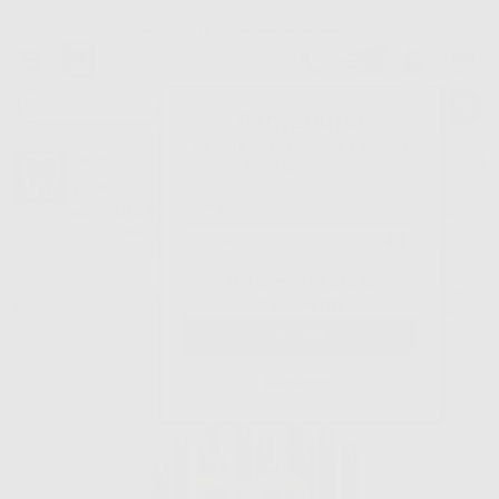
Oltre 15.000 referenze disponibili
Tracciatura dell’ordine
Benvenuto!
Fai il login per accedere a prezzi e
Dontalia
vantaggi esclusivi.
NUOVA APP
Vuoi le MIGLIORI OFFERTE a portata di mano? Scarica la nostra
APP e accedi alle migliori oferte e servizi
Google Play
Hai dimenticato la
Inizio
|
Laboratorio
|
Materiali di consumo per l'elaborazione di modelli
|
password?
Accessori per siliconi
|
GINGIFAST PUNTALI DI MISCELAZIONE GRIGI
Registrati