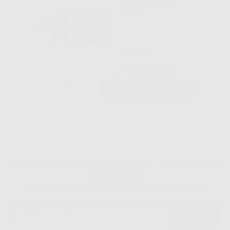
ELITE
-26%
68
,94€
93,16€
-
+
AGGIUNGI
ISCRIVITI ALLA NEWSLETTER - OTTIENI 5€
DI SCONTO
Sii tra i primi a scoprire promozioni, offerte e novità esclusive!