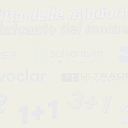
Descrizione del prodotto
ORTHO FLEXTECH ACCIAIO INOX (75cm).Rocchetto da 75 cm
Ritenzione linguale di ultima generazione, con l’uso di retainer 
inossidabile.
Codice fabbricante
Sconto
SSOFT
-42%