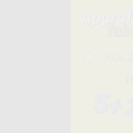
Reso Gratuito
30 giorni dalla consegna
Cod.
Descrizione
L1238
ORTHO FLEXTECH ACCIAIO INOSSIDABILE
I prezzi indicati non includono Iva.*