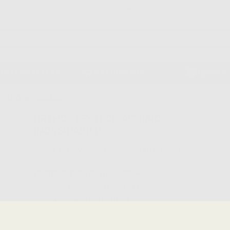
Garanzia Pagamento Sicuro
Reso gratuito
PPARECCHIATURA
ORTODONZIA
NOVITÀ
CCIAIO INOSSIDABILE
ORTHO FLEXTECH ACCIAIO
INOSSIDABILE
Cod:
L1238
Marca:
RELIANCE ORTHODONTIC
Caratteristiche del prodotto
Famiglia
RETAINERS LINGUALI
Sottofamiglia
ACCIAIO INOX
Confezione
75 cm.