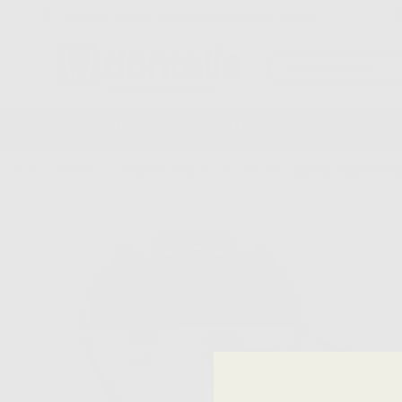
Consegna in 24/48h e gratuita senza minimo d’ordine
STUDIO
LABORATORIO
A
Inizio
|
Ortodonzia
|
Retainers linguali
|
Acciaio inox
|
ORTHO FLEXTECH A