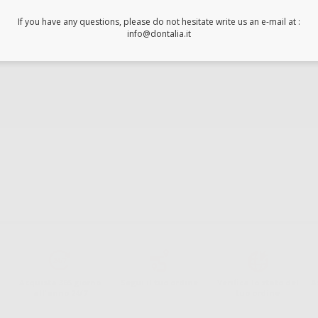
If you have any questions, please do not hesitate write us an e-mail at :
info@dontalia.it
Acquista 365 giorno
Segui il tuo ordine
Verifica lo stato del
A
all'anno 24/7
tuo ordine