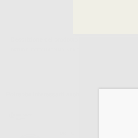
Descrizione del prodotto
ORTHO FLEXTECH ACCIAIO INOX (75cm).Rocchetto da 75 cm. Ritenzione
Potrebbe interessarti anche:
ORTHO