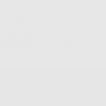
TIENI 5€ DI
Ho letto e accetto la 
S.r.l.. La finalitá del trattamento
ll'informazione commerciale è il suo
iatrico vincolate a Dontalia Italia
sione internazionale dei suoi Dati
ne e/o opposizione al trattamento dei
 il trattamento dei dati personali,
TO
IL MIO ACCOUNT
Dati Di Fatturazione
Dati Di Invio
Le Mie Liste
Ordini Effettuati