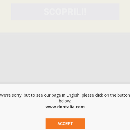
 linguale di ultima generazione, con l’uso di retainer in acciaio inoss
We're sorry, but to see our page in English, please click on the button
below:
www.dontalia.com
ACCEPT