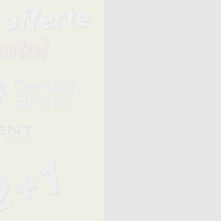
.
in acciaio
Prezzo
QUANTITÀ
146,99 € /u.
-
+
84,99 €/u.