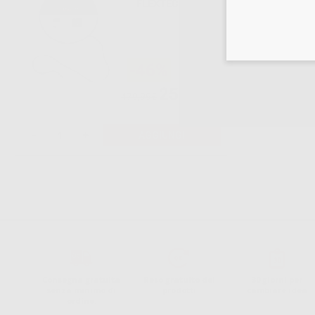
FLEXTECH
(OFT2)
-46%
259
,00€
479,99€
-
+
AGGIUNGI
Consegna gratuita
Reso gratuito dei
30 giorni per
senza minimo di
prodotti
cambiare idea
ordine.