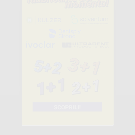
Consigliato
ORGANIZZATOR
E PER LEGATURE
ELASTICHE
-32%
65
,86€
96,85€
-
+
AGGIUNGI
Consigliato
ORGANIZZATOR
E PER
CATENELLE
ELASTICHE