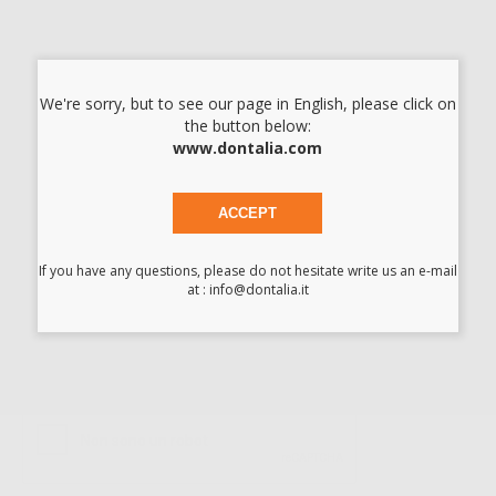
-32%
61
,10€
89,85€
-
+
AGGIUNGI
We're sorry, but to see our page in English, please click on
the button below:
1
www.dontalia.com
ISCRIVITI ALLA NEWSLETTER - OTTIENI 5€
ACCEPT
DI SCONTO
Sii tra i primi a scoprire promozioni, offerte e novità esclusive!
If you have any questions, please do not hesitate write us an e-mail
at : info@dontalia.it
Ho letto e accetto la politica sulla privacy di Dontalia
*