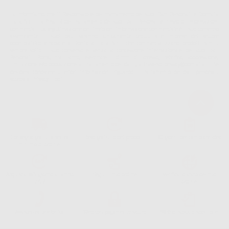
La informiamo che il Responsabile del trattamento dei suoi Dati Personali è Dontalia
Italia S.r.l.. La finalitá del trattamento dei suoi Dati Personali è l'invio di informazioni
commerciali. La legittimazione dell'invio dell'informazione commerciale è il suo consenso
assenziente. I suoi dati saranno unicamente ceduti alle imprese del settore
odontoiatrico vincolate a Dontalia Italia S.r.l. che commercializzano prodotti simili,
sempre sotto il suo consenso e senza la concessione internazionale dei suoi Dati
Personali. Potrá, tra l'altro, esercitare i diritti di accesso, rettifica, soppressione,
limitazione e/o opposizione al trattamento dei dati , attraverso privacy@dontalia.it. Se
desidera conoscere ulteriori informazioni riguardo il trattamento dei dati personali,
acceda a:
PrivacyIT.pdf
Consegna gratuita senza
Reso gratuito dei prodotti
30 giorni per cambiare idea
minimo di ordine.
Acquista 365 giorno all'anno
Segui il tuo ordine
Verifica lo stato del tuo
24/7
ordine
Assistenza telefonica
Web con pagamento sicuro
98% di stock disponibile