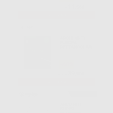
11
,56€
22,29€
SELEZIONA
G&H WIRE
ARCHI NI-TI
EUROPA
RETTANGOLARI
-60%
39
,90€
98,89€
SELEZIONA
Consigliato
ARCO NITI
SUPER-