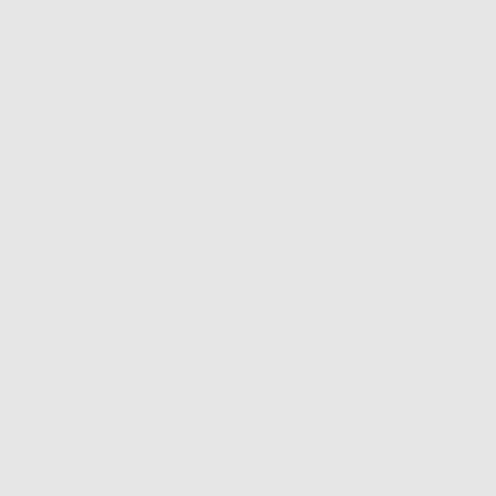
-30%
4
,61€
6,59€
SELEZIONA
G&H WIRE
BOBINA FILO
NITI SUPER
ELASTICO 012-
016
-25%
13
,83€
18,45€
SELEZIONA
G&H WIRE
ARCHI NITI
SUPERELASTICI