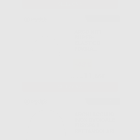
SELEZIONA
Consigliato
ARCO NITI
SUPER-
ELASTICO
FORMA
OVOIDALE
EUROPA II
-48%
ROTONDO
11
,56€
22,29€
SELEZIONA
Consigliato
ARCHI ACCIAIO
INOX OVOIDALE
EUROPA II
RETTANGOLARI