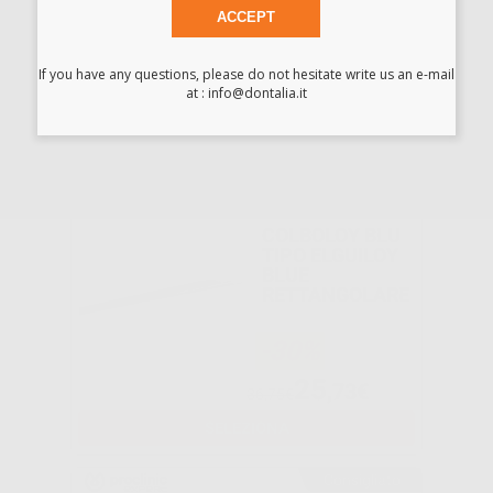
ACCEPT
-30%
If you have any questions, please do not hesitate write us an e-mail
10
at : info@dontalia.it
,01€
14,29€
SELEZIONA
Consigliato
COLBOLOY BLU
TIPO ELGUILOY
BLUE
RETTANGOLARE
-30%
25
,73€
36,75€
SELEZIONA
Consigliato