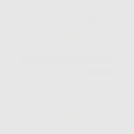
ARCO NITI
SUPERELASTICO
CURVA SPEE
RETTANGOLARE
-54%
24
,87€
53,79€
SELEZIONA
Consigliato
ARCO NITI
SUPERELASTICO
CURVA SPEE
ROTONDO
-48%
24
,87€
47,59€