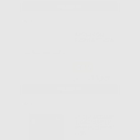
SELEZIONA
G&H WIRE
ARCHI CON
PERNI A SFERA
-26%
44
,24€
Da
59,85€
SELEZIONA
G&H WIRE
ARCHI ACCIAIO
INOSSIDABILE
FORMA EUROPA
I XR1