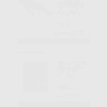
ORTODONZIA
TMA TITANIO
MOLIBDENO
-40%
42
,76€
Da
70,95€
SELEZIONA
G&H ORTHODONTICS
ARCO ACCIAIO
S304 EUROPA I
SUP. E INF.
ROTONDO
-25%
16
,64€
22,19€
SELEZIONA