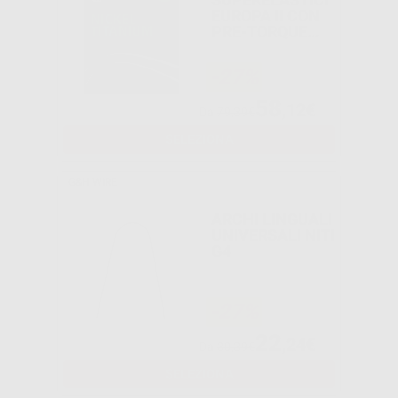
EUROPA II CON
PRE-TORQUE
ANTERIORE
-27%
58
,12€
Da
79,39€
SELEZIONA
G&H WIRE
ARCHI LINGUALI
UNIVERSALI NITI
G4
-27%
22
,24€
Da
30,39€
SELEZIONA