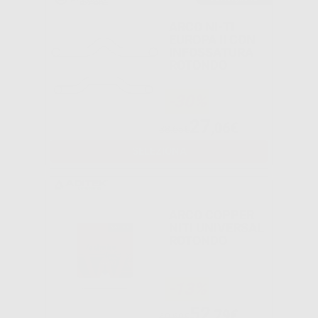
ARCO NI-TI
EUROPA II CON
INFOSSATURA
ROTONDO
-30%
27
,06€
38,65€
SELEZIONA
ARCO COPPER
NITI UNIVERSAL
ROTONDO
-13%
52
,79€
60,60€