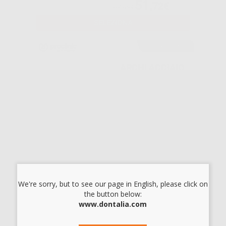
51
,72€
68,95€
SELEZIONA
Consigliato
ARCHI ACCIAIO
INOX OVOIDALE
EUROPA II
ROTONDI
-30%
5
,46€
7,79€
SELEZIONA
Consigliato
We're sorry, but to see our page in English, please click on
the button below:
BACCHETTA
www.dontalia.com
FILO DI ACCIAIO
RETTANGOLARE