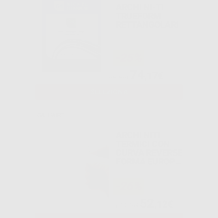
ARCHI NI-TI
TRUEFORM
RETTANGOLARI
-25%
74
,17€
98,89€
SELEZIONA
G&H WIRE
ARCHI NITI
TERMICI CON
CURVA REVERSE
FORMA EUROPA
I
-26%
52
,12€
Da
70,79€