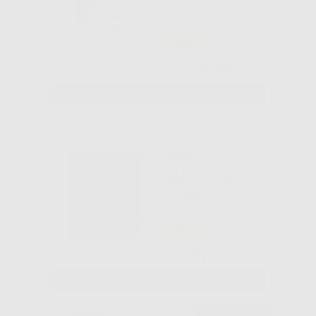
-30%
34
,48€
49,25€
SELEZIONA
G&H WIRE
ARCHI
TITANMOLY
BETA TI TMA
TONDI
TRUEFORM
-25%
41
,43€
55,25€
SELEZIONA
Consigliato