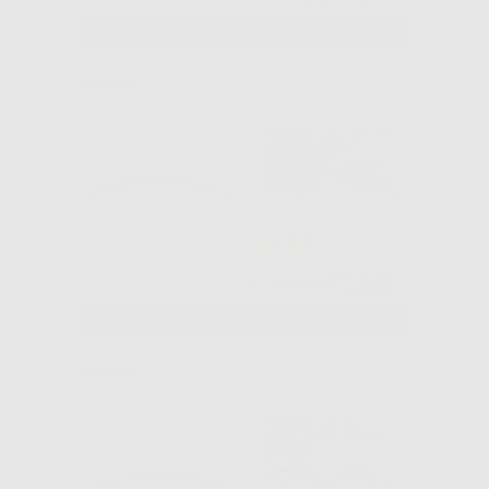
SELEZIONA
G&H WIRE
ARCHI NI-TI G4
CON STOP
MODELLABILI
FORMA EUROPA
II
RETTANGOLARI
-27%
92
,24€
Da
125,99€
SELEZIONA
G&H WIRE
ARCHI NITI
TERMICI CON
STOP
MODELLABILI