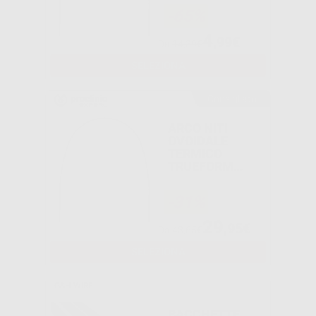
-65%
4
,99€
Da
14,39€
SELEZIONA
Consigliato
ARCO NITI
OVOIDALE
TERMICO
TRUEFORM
RETTANGOLARE
-31%
29
,95€
Da
43,65€
SELEZIONA
G&H WIRE
BACCHETTE