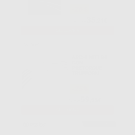
-26%
35
,21€
Da
47,89€
SELEZIONA
G&H WIRE
ARCHI NITI G4
CON
PRETORQUE
TRUEFORM
-25%
59
,55€
79,39€
SELEZIONA
Consigliato