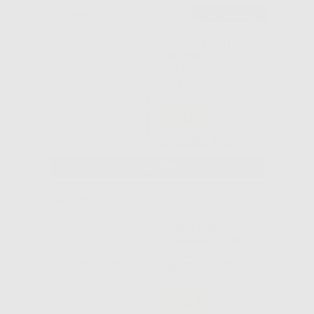
Consigliato
ARCO NI-TI
SUPER-
ELASTICO
OVOIDALE
TERMICO
EUROPA II
-30%
RETTANGOLARE
30
,55€
43,65€
SELEZIONA
G&H WIRE
ARCHI NITI
TERMICI CON
STOP
MODELLABILI
FORMA EUROPA
II ROTONDI
-25%