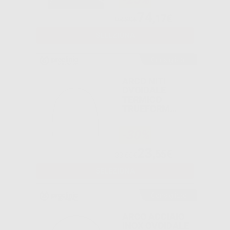
74
,17€
98,89€
SELEZIONA
Consigliato
ARCO NITI
OVOIDALE
TERMICO
TRUEFORM
ROTONDO
-30%
23
,55€
33,65€
SELEZIONA
Consigliato
ARCO ACCIAIO
INOX OVOIDALE