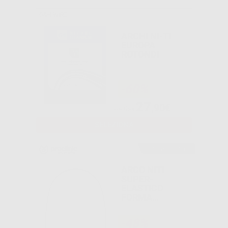
G&H WIRE
ARCHI NI-TI
EUROPA
ROTONDI
-60%
27
,90€
68,95€
SELEZIONA
Consigliato
ARCO NITI
SUPER-
ELASTICO
FORMA
OVOIDALE
TRUEFORM
-48%
ROTONDO