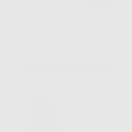
Consigliato
ARCO ACCIAIO
INOX OVOIDALE
TRUEFORM
RETTANGOLARE
-65%
4
,99€
14,39€
SELEZIONA
G&H WIRE
ARCHI NI-TI G4
TM FORMA
EUROPA II
ROTONDI
-25%