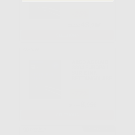
TRUEFORM E
EUROPA II
-25%
43
,20€
57,59€
SELEZIONA
G&H WIRE
ARCO ACCIAIO
S304 EUROPA I
SUP. E INF.
RETTANGOLARE
-77%
8
,95€
38,39€
SELEZIONA
Consigliato