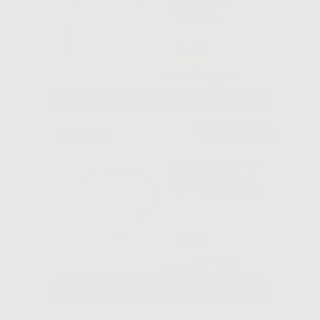
ELASTICO
FORMA
OVOIDALE
TRUEFORM
-54%
RETTANGOLARE
14
,56€
31,79€
SELEZIONA
Consigliato
ARCHI COPPER
NITI EUROPA II
RETTANGOLARI
-59%
17
,90€
43,95€
SELEZIONA