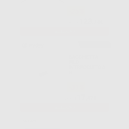
FORMA EUROPA
II
-25%
RETTANGOLARI
123
,74€
164,99€
SELEZIONA
Consigliato
BACCHETTA
FILO
INTRECCIATO 6
H
-31%
17
,47€
25,45€
SELEZIONA
G&H WIRE