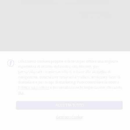
SELEZIONA
Consigliato
ARCO NI-TI
SUPER-
ELASTICO
OVOIDALE
TERMICO
EUROPA II
-30%
ROTONDO
Utilizziamo cookies proprie e di terzi per offrire una migliore
23
esperienza di utilizzo del nostro sito internet, per
,55€
33,65€
personalizzare i contenuti offerti in base alle abitudini di
navigazione, nonché per misurare il traffico, analizzare l’uso di
SELEZIONA
dontalia.it e per scopi di marketing. Puoi controllare la nostra
Politica sui cookies
e personalizzarne le impostazioni cliccando
qui.
G&H WIRE
ARCHI NI-TI
ACCETTA TUTTO
TRUEFORM
TONDI
Gestisci I Cookie