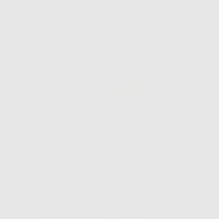
Consigliato
ARCO NITI
SUPERELASTICO
ESTETICO
OVOIDALE
GIRARE
-33%
43
,02€
Da
64,49€
SELEZIONA
G&H WIRE
ARCHI NI-TI G4
TM FORMA
EUROPA II
RETTANGOLARI
-25%