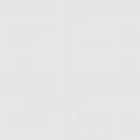
G&H WIRE
ARCO COPPER NITI
ARCHI NI
UNIVERSAL
STOP MO
ROTONDO
FORMA EU
RETTANG
-13%
-27%
52
,79€
60,60€
Da
125,99€
SELEZIONA
SELEZIONA
Consigliato
G&H WIRE
BACCHETTA FILO
ARCHI NI
INTRECCIATO 6 H
TRUEFO
RETTANG