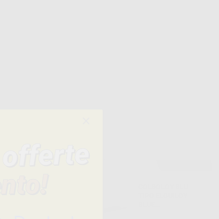
×
×
×
Consigliato
Consigliato
A FILO DI
COLBOLOY BLU
TIPO ELGUILOY
GOLARE
BLUE
RETTANGOLARE