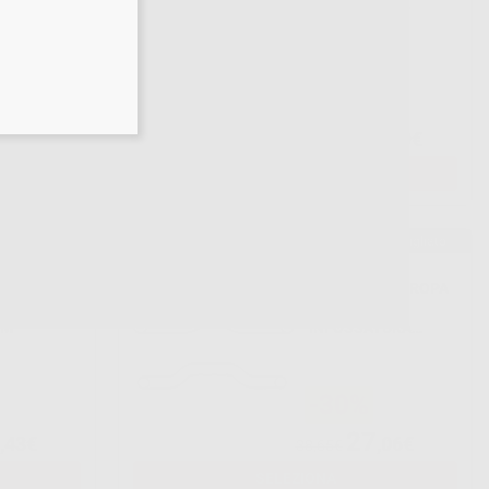
P
INOSSIDABILE
BILI
ESTETICI
ROPA II
RETTANGOLARI
-30%
01
96
,99€
,59€
137,99€
SELEZIONA
Consigliato
ITANMOLY
ARCO NI-TI EUROPA
TMA TONDI
II CON
RM
INFOSSATURA
ROTONDO
-30%
27
,43€
,06€
38,65€
SELEZIONA