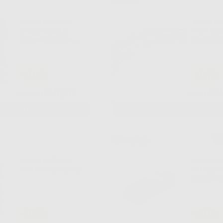
G&H WIRE
ARCHI ACCIAIO
ARCHI NI
INOSSIDABILE
PRETOR
FORMA EUROPA I
TRUEFO
XR1
-26%
-25%
35
59
,21€
Da
47,89€
79,39€
SELEZIONA
SELEZIONA
ARCHI ACCIAIO
ARCO AC
FORMA STANDARD
INTRECCI
OVOIDAL
RETTAN
-22%
-30%