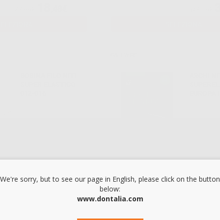
18
,48€
23,69€
Da
43,19€
SELEZIONA
SELEZIONA
G&H WIRE
BOBINA FILO NITI
ARCHI NI
SUPER ELASTICO
SUPEREL
012-016
EUROPA I
TORQUE 
-25%
-27%
13
,83€
18,45€
Da
79,39€
SELEZIONA
SELEZIONA
We're sorry, but to see our page in English, please click on the button
below:
Consigliato
G&H WIRE
www.dontalia.com
ARCO NI-TI SUPER-
ARCHI NI