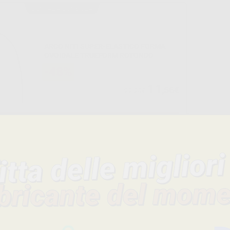
DONTALIA CONSIGLIA
ARCO NITI SUPER-ELASTICO FORMA
OVOIDALE TRUEFORM ROTONDO
-48%
11
,56€
22,29€
SELEZIONA
a pagina 1
Consigliato
ARCHI ACCIAIO INOX
BACCHETT
OVOIDALE EUROPA II
ACCIAIO
ROTONDI
RETTAN