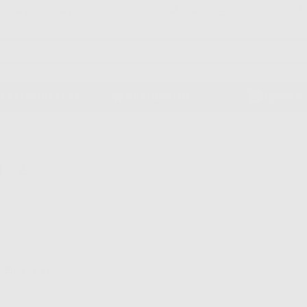
Garanzia Pagamento Sicuro
Reso gratuito
PPARECCHIATURA
ORTODONZIA
NOVITÀ
 - 2
Elimina filtri