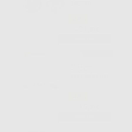
DIRETTO
-24%
31
,61€
41,49€
-
+
AGGIUNGI
Consigliato
BOTTONI
CERAMICI
RETTANGOLARI
-46%
15
,01€
27,85€
-
+
AGGIUNGI