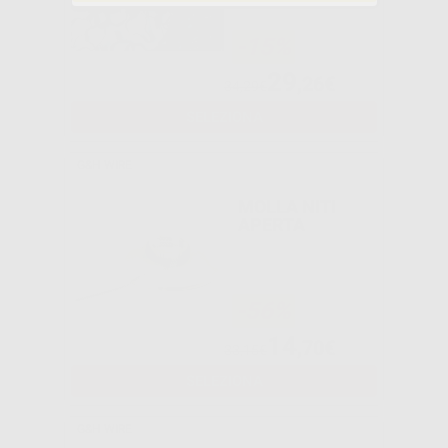
-15%
29
,26€
34,29€
SELEZIONA
G&H WIRE
MOLLA NITI
APERTA
-56%
14
,70€
33,15€
SELEZIONA
G&H WIRE