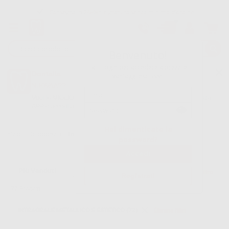
Consegna in 24/48h e gratuita senza minimo d’ordine
Garanzia Pagamento Sicuro
Reso gratuito
Benvenuto!
Fai il login per accedere a prezzi e
Oltre 15.000 referenze disponibili
Dontalia
vantaggi esclusivi.
NUOVA APP
Tracciatura dell’ordine
Vuoi le MIGLIORI OFFERTE a portata di mano? Scarica la nostra
APP e accedi alle migliori oferte e servizi
Google Play
Hai dimenticato la
Inizio
|
Ortodonzia
|
Intraorale metallico e estetico
password?
Filtro
Registrati
72
Prodotti
INTRAORALE METALLICO E ESTETICO (72)
Elimina filtri