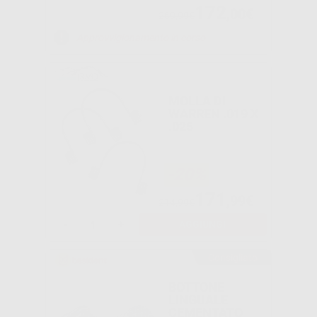
172
,00€
269,99€
Approvvigionamento in corso
MOLLA DI
WARREN .019 X
.025
-20%
171
,99€
214,99€
-
+
AGGIUNGI
Consigliato
BOTTONE
LINGUALE
CEMENTATO