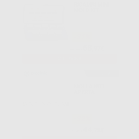
RICAMBI MINI
MOLD KIT
-31%
68
,97€
99,99€
SELEZIONA
Consigliato
MOLLA NITI
APERTA
-32%
44
,78€
65,85€