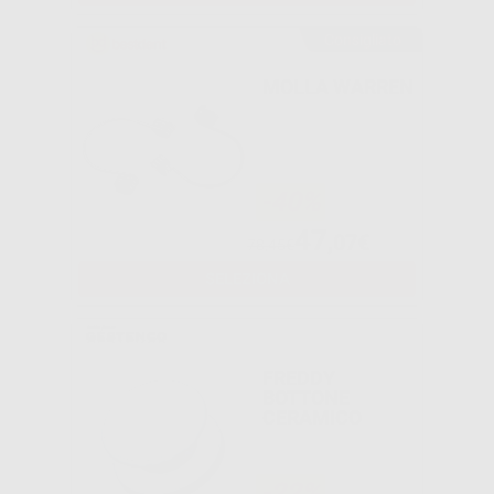
Consigliato
MOLLA WARREN
-40%
47
,07€
78,45€
SELEZIONA
FREDDY
BOTTONE
CERAMICO
-22%