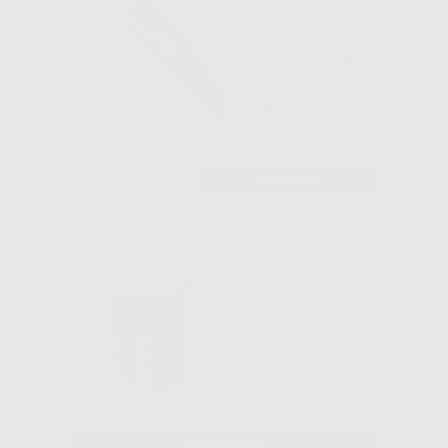
LEGATURA
METALLICA
ESTETICA
PREFORMATA
LUNGA
-58%
24
,99€
59,25€
-
+
AGGIUNGI
G&H WIRE
FILO PER
LEGATURE IN
ROCCHETTO
G&H WIRE
-26%
63
,49€
Da
86,35€
SELEZIONA