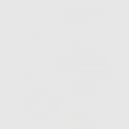
BITE-BUMPER :
RAMPA PER IL
MORSO
-19%
58
,22€
72,19€
-
+
AGGIUNGI
Consigliato
POWER ARM
MULTIPLE
-19%
29
,06€
35,99€