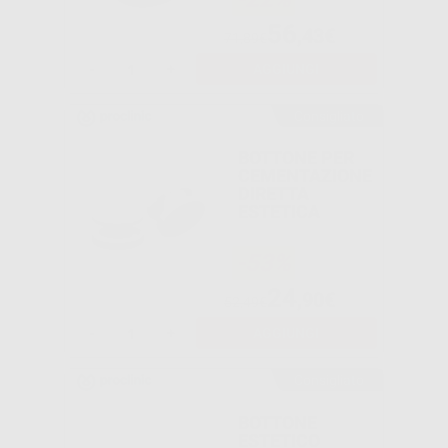
56
,43€
71,89€
-
+
AGGIUNGI
Consigliato
BOTTONE PER
CEMENTAZIONE
DIRETTA
ESTETICA
-53%
24
,90€
52,49€
-
+
AGGIUNGI
Consigliato
BOTTONE
ESTETICO