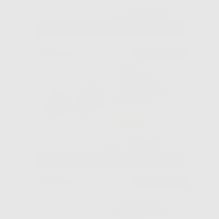
26
,87€
33,30€
SELEZIONA
Consigliato
BOTTONE
LINGUALE
CEMENTATO
DIRETTO
-72%
7
,49€
26,65€
SELEZIONA
Consigliato
LEGATURE
METALLICHE