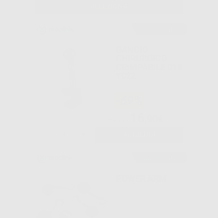
SELEZIONA
Consigliato
GANCIO
CHIRURGICO
CRIMPABILE 018
Y022
-69%
16
,90€
54,29€
-
+
AGGIUNGI
Consigliato
POWER ARM