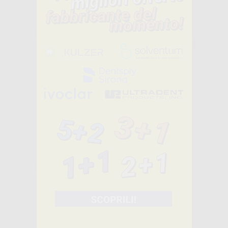
9
,90€
39,25€
SELEZIONA
Consigliato
GANCIO DI
ESTRUSIONE
-65%
9
,90€
28,59€
-
+
AGGIUNGI
G&H WIRE
LEGATURE
METALLICHE
PREFORMATE