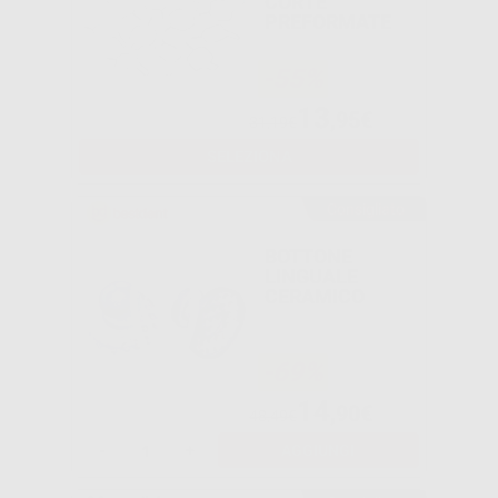
CORTE
PREFORMATE
-55%
13
,95€
31,19€
SELEZIONA
Consigliato
BOTTONE
LINGUALE
CERAMICO
-69%
14
,90€
48,49€
-
+
AGGIUNGI