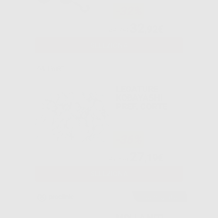
-32%
32
,92€
48,35€
SELEZIONA
G&H WIRE
LEGATURE
KOBAYASHI
PREF. CORTE
-36%
27
,19€
42,59€
SELEZIONA
Consigliato
MOLLA NITI