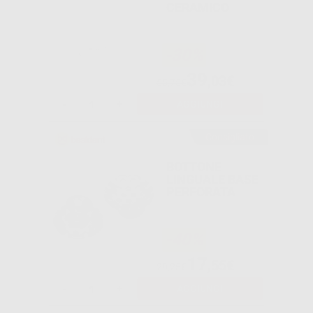
CERAMICO
-30%
39
,03€
55,75€
-
+
AGGIUNGI
Consigliato
BOTTONE
LINGUALE BASE
PERFORATA
-40%
17
,55€
29,25€
-
+
AGGIUNGI