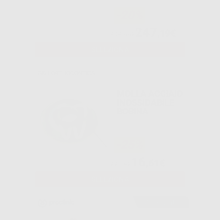
-20%
247
,19€
308,99€
SELEZIONA
G&H ORTHODONTICS
MOLLA ACCIAIO
INOSSIDABILE
BOBINA
-25%
16
,61€
22,15€
SELEZIONA
Consigliato