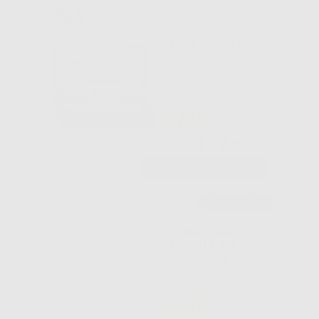
MINI MOLD KIT
DI
INTRODUZIONE
-14%
167
,25€
193,99€
-
+
AGGIUNGI
Consigliato
LEGATURA
METALLICA
ESTETICA
PREFORMATA
CORTA 500U.
-36%