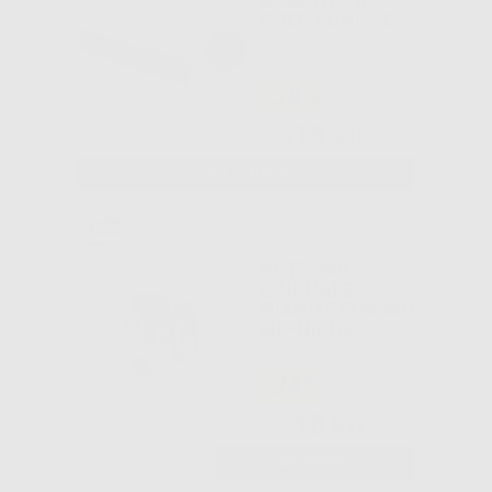
KOBAYASHI
PREF. LUNGHE
-38%
16
,38€
26,35€
SELEZIONA
BOTTONE
LINGUALE
PIANO EXTREMO
NO-NICHEL
-34%
18
,57€
28,30€
-
+
AGGIUNGI