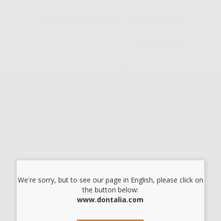
25
,25€
46,75€
SELEZIONA
Consigliato
GANCIO
CHIRURGICO
CHIUSO
-31%
37
,07€
Da
53,99€
SELEZIONA
We're sorry, but to see our page in English, please click on
the button below:
RICAMBI MINI
www.dontalia.com
MOLD KIT