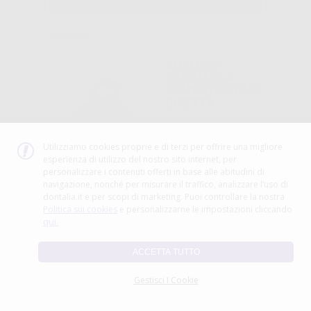
SELEZIONA
G&H WIRE
BOTTONE
LINGUALE A
CEMENTAZIONE
DIRETTA
-60%
Utilizziamo cookies proprie e di terzi per offrire una migliore
19
esperienza di utilizzo del nostro sito internet, per
,99€
50,59€
personalizzare i contenuti offerti in base alle abitudini di
navigazione, nonché per misurare il traffico, analizzare l’uso di
-
+
AGGIUNGI
dontalia.it e per scopi di marketing. Puoi controllare la nostra
Politica sui cookies
e personalizzarne le impostazioni cliccando
qui.
G&H WIRE
MOLLA CHIUSA
ACCETTA TUTTO
ACCIAIO
.010X.030 50C
Gestisci I Cookie