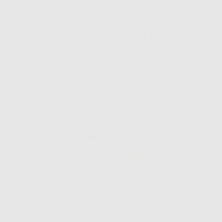
-25%
24
,86€
33,15€
SELEZIONA
Consigliato
GANCIO
CHIRURGICO
CHIUSO
-31%
37
,07€
Da
53,99€
SELEZIONA