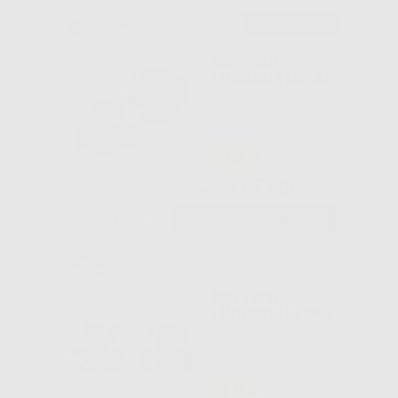
Consigliato
BOTTONI
LINGUALI MICRO
-55%
17
,90€
40,15€
-
+
AGGIUNGI
BOTTONI
LINGUALI LEONE
-19%