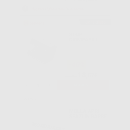
Approvvigionamento in corso
Consigliato
STOP
CRIMPABILI
-40%
18
,57€
30,95€
-
+
AGGIUNGI
G&H WIRE
MOLLA APRI
SPAZI IN BARRE