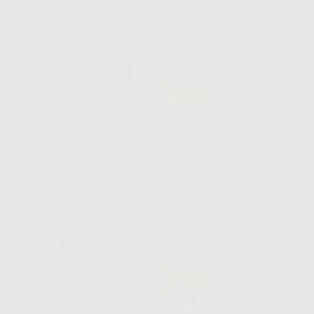
BOTTONE
LINGUALE A
CEMENTAZIONE
DIRETTA
-60%
19
,99€
50,59€
-
+
AGGIUNGI
G&H WIRE
MOLLA CHIUSA
ACCIAIO
.010X.030 50C
-49%
11
,40€
22,15€