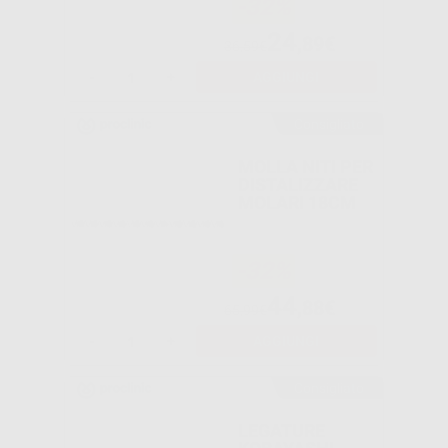
-32%
24
,89€
36,59€
-
+
AGGIUNGI
Consigliato
MOLLA NITI PER
DISTALIZZARE
MOLARI 18CM
-32%
44
,88€
65,99€
-
+
AGGIUNGI
Consigliato
LEGATURE