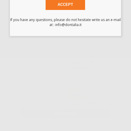
ACCEPT
-31%
If you have any questions, please do not hesitate write us an e-mail
68
at : info@dontalia.it
,97€
99,99€
SELEZIONA
Consigliato
MOLLA NITI
APERTA
-32%
44
,78€
65,85€
SELEZIONA
G&H WIRE