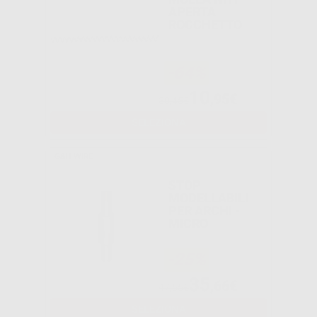
APERTA
ROCCHETTO
-64%
10
,95€
30,45€
SELEZIONA
G&H WIRE
STOP
MODELLABILI
PER ARCHI -
MICRO
-25%
35
,66€
47,55€
SELEZIONA