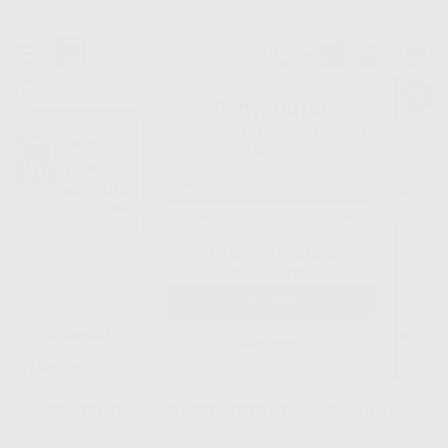
Tracciatura dell’ordine
Benvenuto!
Fai il login per accedere a prezzi e
Dontalia
vantaggi esclusivi.
NUOVA APP
Vuoi le MIGLIORI OFFERTE a portata di mano? Scarica la nostra
APP e accedi alle migliori oferte e servizi
Google Play
Hai dimenticato la
Inizio
|
Studio
|
Impronte
|
Filo retrattore
password?
Filtro
Registrati
17
Prodotti
IMPRONTE (17)
FILO RETRATTORE (17)
Elimina filtri