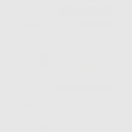
27
,49€
32,10€
-
+
AGGIUNGI
Consigliato
FILO DI
RETRAZIONE A
MAGLIA N.000
BESTDENT
1+1
-60%
7
,60€
Da
18,78€
-
+
AGGIUNGI
FILO
RETRATTORE
SEPTOFIL N.000
ULTRA FINO