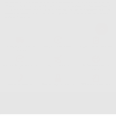
sempre sotto il suo consenso e senza la concessione internazionale dei suoi Dati
Personali. Potrá, tra l'altro, esercitare i diritti di accesso, rettifica, soppressione,
limitazione e/o opposizione al trattamento dei dati , attraverso privacy@dontalia.it. Se
desidera conoscere ulteriori informazioni riguardo il trattamento dei dati personali,
acceda a:
PrivacyIT.pdf
Consegna gratuita senza
Reso gratuito dei prodotti
30 giorni per cambiare idea
minimo di ordine.
Acquista 365 giorno all'anno
Segui il tuo ordine
Verifica lo stato del tuo
24/7
ordine
Assistenza telefonica
Web con pagamento sicuro
98% di stock disponibile
Avviso legale
Politica sulla privacy
Politica sui cookie
Canale etico