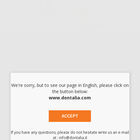
-21%
29
,49€
37,33€
-
+
AGGIUNGI
FILO
RETRATTORE N.
000
We're sorry, but to see our page in English, please click on
the button below:
-20%
www.dontalia.com
19
,97€
24,93€
ACCEPT
-
+
AGGIUNGI
If you have any questions, please do not hesitate write us an e-mail
Consigliato
at : info@dontalia.it