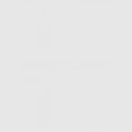
Consigliato
FILO
RETRATTORE
-49%
9
,95€
19,42€
SELEZIONA
MEDIKORD A.S.
FILO
RETRATTORE
IMPREGNATO N.
9
-14%