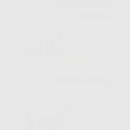
-
+
AGGIUNGI
Consigliato
FILO
RETRATTILE
INTRECCIATO N.
00 - GIALLO
-46%
9
,95€
18,48€
-
+
AGGIUNGI
FILO
RETRATTORE
STAY-PUT Nº 0-
3