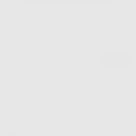
1
ISCRIVITI ALLA NEWSLETTER - OTTIENI 5€
DI SCONTO
Sii tra i primi a scoprire promozioni, offerte e novità esclusive!
Ho letto e accetto la politica sulla privacy di Dontalia
*
La informiamo che il Responsabile del trattamento dei suoi Dati Personali è Dontalia
Italia S.r.l.. La finalitá del trattamento dei suoi Dati Personali è l'invio di informazioni
commerciali. La legittimazione dell'invio dell'informazione commerciale è il suo consenso
assenziente. I suoi dati saranno unicamente ceduti alle imprese del settore
odontoiatrico vincolate a Dontalia Italia S.r.l. che commercializzano prodotti simili,