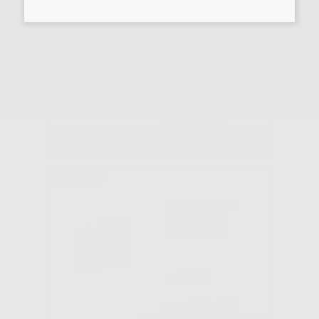
FILO
RETRATTORE
-43%
9
,95€
17,48€
SELEZIONA
HEMODENT
LIQ.10CC
PREMIER
-13%
28
,60€
32,89€