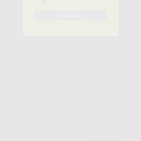
TESSUTO N.00
BESTDENT
1+1
-50%
7
,60€
Da
15,20€
-
+
AGGIUNGI
Consigliato
FILO
RETRATTORE
TESSUTO
1+1
-52%
7
,60€
Da
15,89€
SELEZIONA