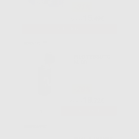
-31%
15
,49€
22,57€
SELEZIONA
FILO TESSUTO
N. 00
-20%
18
,72€
23,37€
-
+
AGGIUNGI
FILO ULTRAPAK