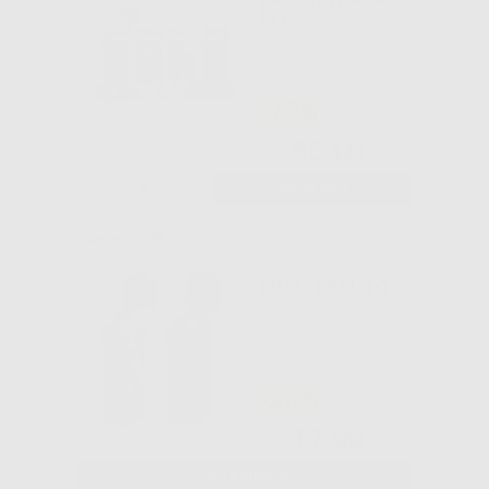
KIT
-17%
65
,44€
79,30€
-
+
AGGIUNGI
FILO TESSUTO
-20%
17
,60€
21,97€
SELEZIONA