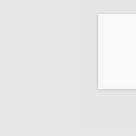
- Il design unico di Ultrapak offre una forza verso l'esterno regolar
- Lo spostamento ottimale del tessuto si verifica dopo 3-8 minuti.
- Il filo originale e più piccolo sul mercato.
- Fornisce scorrimento veloce del tessuto, margini dettagliati e stam
- Comprime durante l'applicazione e poi si espande per un restringi
- Colori vivaci che ne facilitano la posizione e la rimozione.
- Il contenitore viene fornito con un'etichetta che facilita una comoda
Potrebbe interessarti anche:
ULTRAPAK CORD
N.000