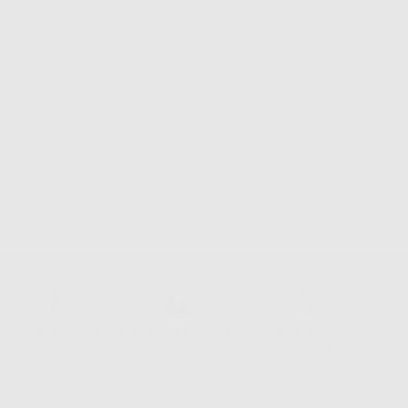
ssistenza telefonica
Web con pagamento
98% di stock
sicuro
disponibile