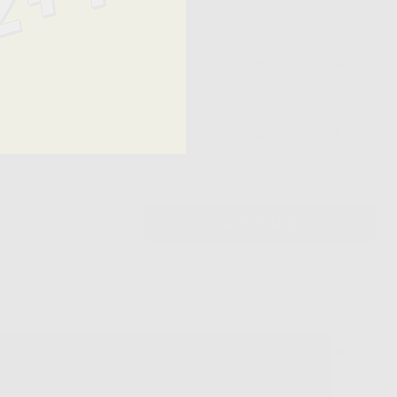
10,20 €/u.
19,10 € /u.
-
+
10,20 €/u.
19,10 € /u.
-
+
10,20 €/u.
AGGIUNGI
ediatrici e come primo filo nelle tecniche a doppio filo. Le taglie più
sere retratto.