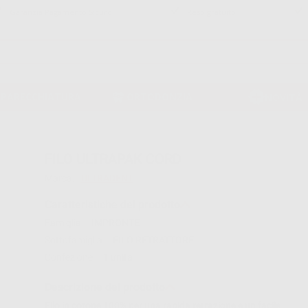
Garanzia Pagamento Sicuro
Reso gratuito
PPARECCHIATURA
ORTODONZIA
NOVITÀ
FILO ULTRAPAK CORD
Marca:
ULTRADENT
Caratteristiche del prodotto
Famiglia
IMPRONTE
Sottofamiglia
FILO RETRATTORE
Confezione
1 unita
Descrizione del prodotto
Filo in cotone 100% per una rapida retrazione e un facile