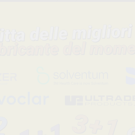
posizionamento. Disponibile in varie misure. I fili più piccoli son
per i casi pediatrici e come primo filo nelle tecniche a doppio fil
più grandi sono ideali come secondo filo nella tecnica d...
Leggi tutto
Codice fabbricante
Sconto
9335
-47%
9333
-47%