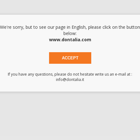
e e continua dopo averlo indossato mentre i passanti a maglia cercano di ap
pe di qualità.
We're sorry, but to see our page in English, please click on the button
mento ottimale.
below:
www.dontalia.com
 e facile misurazione del filo.
ACCEPT
If you have any questions, please do not hesitate write us an e-mail at :
info@dontalia.it
FILO ULTRAPAK
N.00 GIALLO