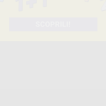
9334
-47%
9336
-47%
to. Disponibile in varie misure. I fili più piccoli sono ideali per i casi p
 in aree con tessuto gengivale molto spesso che richiede molta forza per es