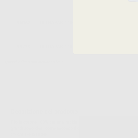
96563
ULTRAPAK CORD Nº1 - BLU
98729
ULTRAPAK CORD Nº3 – ROSSO
I prezzi indicati non includono Iva.*
Descrizione del prodotto
Filo in cotone 100% per una rapida retrazione e un facile posizionamen
grandi sono ideali come secondo filo nella tecnica del doppio filo e
CARATTERISTICHE: