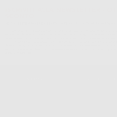
ISCRIVITI ALLA NEWSLETTER - OT
SCONTO
Sii tra i primi a scoprire promozioni, offerte e novità esclusive!
La informiamo che il Responsabile del trattamento dei suoi Dati Personali è Dontalia Italia 
dei suoi Dati Personali è l'invio di informazioni commerciali. La legittimazione dell'invio de
consenso assenziente. I suoi dati saranno unicamente ceduti alle imprese del settore odonto
S.r.l. che commercializzano prodotti simili, sempre sotto il suo consenso e senza la conces
Personali. Potrá, tra l'altro, esercitare i diritti di accesso, rettifica, soppressione, limitazio
dati , attraverso privacy@dontalia.it. Se desidera conoscere ulteriori informazioni riguardo
acceda a:
PrivacyIT.pdf
SU DONTALIA
GUIDA DI ACQUIS
Chi Siamo?
Come Acquistare
Avviso Legale
Tracking Dell’ordine
Politica Sui Cookie
Metodi Di Pagamento
Politica Sulla Privacy
Invio
Condizioni Generali Di Contratto
Politica Sui Resi
Canale Etico
Acquisto Rapido