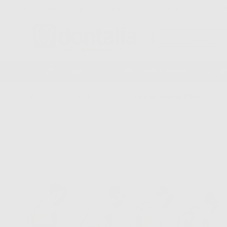
Consegna in 24/48h e gratuita senza minimo d’ordine
STUDIO
LABORATORIO
A
Inizio
|
Studio
|
Impronte
|
Filo retrattore
|
FILO ULTRAPAK CORD