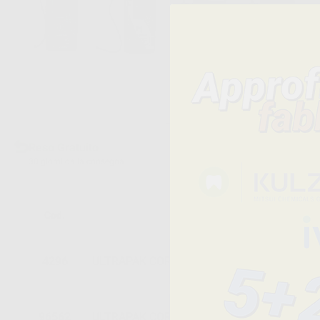
Reso Gratuito
30 giorni dalla consegna
Cod.
Descrizione
4296
ULTRAPAK CORD Nº2 - VERDE
96562
ULTRAPAK CORD N.0 - LILLA