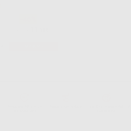
-46%
11
,15€
20,50€
+
AGGIUNGI
Acquista 365 giorno
Segui il tuo ordine
Verifica lo stato del
A
all'anno 24/7
tuo ordine