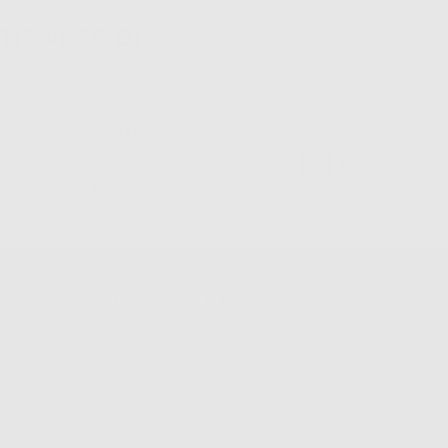
TIENI 5€ DI
Ho letto e accetto la 
S.r.l.. La finalitá del trattamento
ll'informazione commerciale è il suo
iatrico vincolate a Dontalia Italia
sione internazionale dei suoi Dati
ne e/o opposizione al trattamento dei
 il trattamento dei dati personali,
TO
IL MIO ACCOUNT
Dati Di Fatturazione
Dati Di Invio
Le Mie Liste
Ordini Effettuati
Resi
Fatture