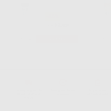
-46%
12
,50€
23,30€
-
+
AGGIUNGI
-
Consegna gratuita
Reso gratuito dei
30 giorni per
senza minimo di
prodotti
cambiare idea
ordine.