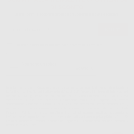
ISCRIVITI ALLA NEWSLETTER - OTTIENI 5€
DI SCONTO
Sii tra i primi a scoprire promozioni, offerte e novità esclusive!
Ho letto e accetto la politica sulla privacy di Dontalia
*
La informiamo che il Responsabile del trattamento dei suoi Dati Personali è Dontalia
Italia S.r.l.. La finalitá del trattamento dei suoi Dati Personali è l'invio di informazioni
commerciali. La legittimazione dell'invio dell'informazione commerciale è il suo consenso
assenziente. I suoi dati saranno unicamente ceduti alle imprese del settore
odontoiatrico vincolate a Dontalia Italia S.r.l. che commercializzano prodotti simili,
sempre sotto il suo consenso e senza la concessione internazionale dei suoi Dati
Personali. Potrá, tra l'altro, esercitare i diritti di accesso, rettifica, soppressione,
limitazione e/o opposizione al trattamento dei dati , attraverso privacy@dontalia.it. Se
desidera conoscere ulteriori informazioni riguardo il trattamento dei dati personali,
acceda a:
PrivacyIT.pdf