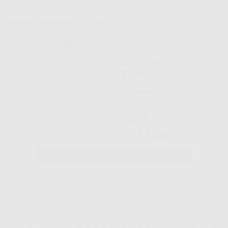
Potrebbe interessarti anche:
ARCO NITI
SUPER-
ELASTICO
FORMA
OVOIDALE
TRUEFORM
-54%
RETTANGOLARE
14
,56€
31,79€
SELEZIONA