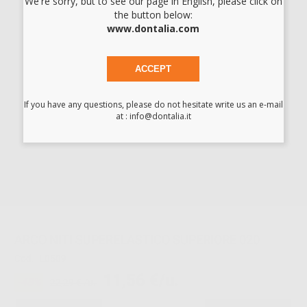
We're sorry, but to see our page in English, please click on
ARCO NITI SUPERELASTICO SUPERIORE 018
the button below:
www.dontalia.com
Cod.
L0507
11,56 €/u.
-48%
22,29 € /u.
ACCEPT
-
+
If you have any questions, please do not hesitate write us an e-mail
at : info@dontalia.it
ARCO NITI SUPERELASTICO INFERIORE 018
Cod.
L0508
11,56 €/u.
-48%
22,29 € /u.
-
+
ARCO NITI SUPERELASTICO SUPERIORE 020
Cod.
L0509
11,56 €/u.
-48%
22,29 € /u.