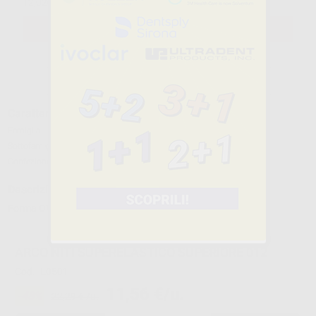
12,02€
ivato
SELEZIONA
Caratteristiche del prodotto
Famiglia
ARCHI E FILI
Sottofamiglia
ARCHI IN NICHEL TITANIO
Confezione
10 archi.
Descrizione del prodotto
Forma OVOIDALE TRUEFORM. Lega di Nichel e Titanio.
ARCO NITI SUPERELASTICO SUPERIORE 012
Cod.
L0501
11,56 €/u.
-48%
22,29 € /u.