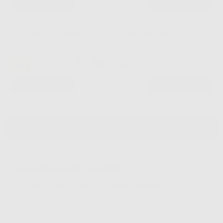
-
+
ARCO NITI SUPERELASTICO INFERIORE 020
Cod.
L0510
11,56 €/u.
-48%
22,29 € /u.
-
+
I prezzi indicati non includono Iva.*
AGGIUNGI
Descrizione del prodotto
Forma OVOIDALE TRUEFORM. Lega di Nichel e Titanio.