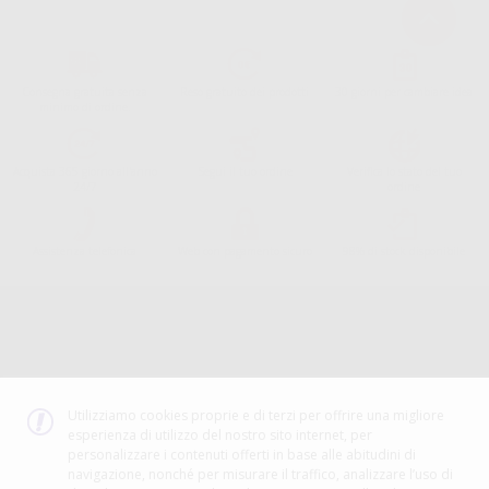
Consegna gratuita senza
Reso gratuito dei prodotti
30 giorni per cambiare idea
minimo di ordine.
Acquista 365 giorno all'anno
Segui il tuo ordine
Verifica lo stato del tuo
24/7
ordine
Assistenza telefonica
Web con pagamento sicuro
98% di stock disponibile
Avviso legale
Politica sulla privacy
Politica sui cookie
Canale etico
Codice Etico
Utilizziamo cookies proprie e di terzi per offrire una migliore
esperienza di utilizzo del nostro sito internet, per
METODO DI PAGAMENTO
personalizzare i contenuti offerti in base alle abitudini di
navigazione, nonché per misurare il traffico, analizzare l’uso di