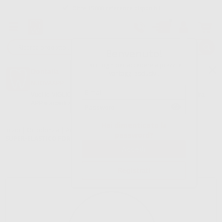
Oltre 15.000 referenze disponibili
Tracciatura dell’ordine
Benvenuto!
Fai il login per accedere a prezzi e
Dontalia
vantaggi esclusivi.
NUOVA APP
Vuoi le MIGLIORI OFFERTE a portata di mano? Scarica la nostra
APP e accedi alle migliori oferte e servizi
Google Play
Hai dimenticato la
Inizio
|
Ortodonzia
|
Archi e fili
|
Archi in nichel titanio
|
ARCO NITI
password?
SUPER-ELASTICO FORMA OVOIDALE TRUEFORM ROTONDO
Registrati