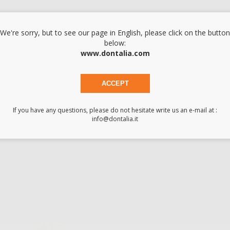
ammide al 10% e al 16%. Non sono necessarie sedute alla poltrona. La
We're sorry, but to see our page in English, please click on the button
e lo smalto, diminuire la sensibilità e prevenite la carie. Tempo di appli
below:
www.dontalia.com
ACCEPT
If you have any questions, please do not hesitate write us an e-mail at :
info@dontalia.it
OPALESCENCE
PF PATIENT KIT
-43%