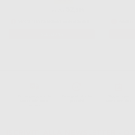
52
,50€
93,30€
Vendita riservata esclusivamente ai dentisti e laboratori odontotecnici.
SELEZIONA
Consegna gratuita
Reso gratuito dei
30 giorni per
senza minimo di
prodotti
cambiare idea
ordine.
ISCRIVITI ALLA NEWSLETTER - OT