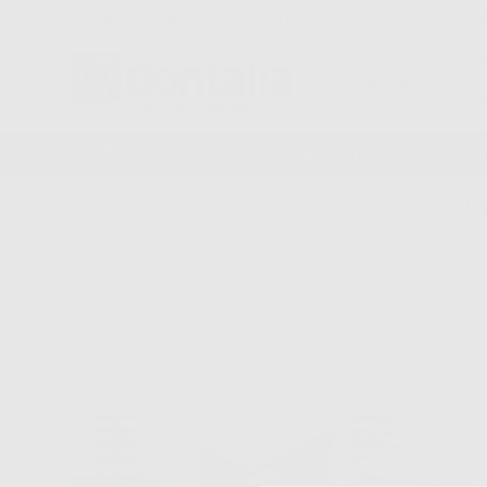
Consegna in 24/48h e gratuita senza minimo d’ordine
STUDIO
LABORATORIO
A
Inizio
|
Studio
|
Prevenzione e profilassi
|
Sbiancamento per casa
|
OPALES