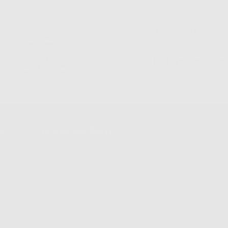
Ho letto e accetto la 
S.r.l.. La finalitá del trattamento
ll'informazione commerciale è il suo
iatrico vincolate a Dontalia Italia
sione internazionale dei suoi Dati
ne e/o opposizione al trattamento dei
 il trattamento dei dati personali,
TO
IL MIO ACCOUNT
Dati Di Fatturazione
Dati Di Invio
Le Mie Liste
Ordini Effettuati
Resi
Fatture