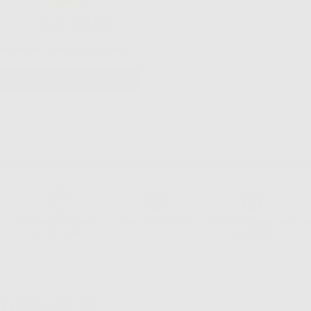
48
,50€
85,30€
Vendita riservata esclusivamente ai dentisti e laboratori odontotecnici.
SELEZIONA
Acquista 365 giorno
Segui il tuo ordine
Verifica lo stato del
A
all'anno 24/7
tuo ordine
TIENI 5€ DI