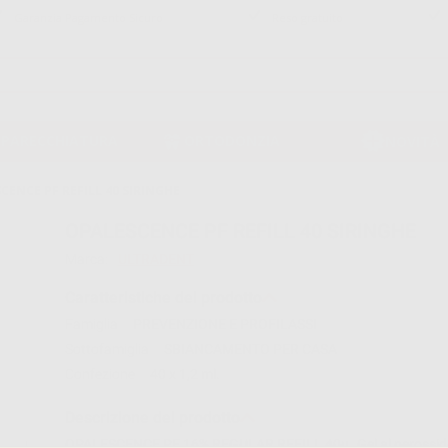
Garanzia Pagamento Sicuro
Reso gratuito
PPARECCHIATURA
ORTODONZIA
NOVITÀ
CENCE PF REFILL 40 SIRINGHE
OPALESCENCE PF REFILL 40 SIRINGHE
Marca:
ULTRADENT
Caratteristiche del prodotto
Famiglia
PREVENZIONE E PROFILASSI
Sottofamiglia
SBIANCAMENTO PER CASA
Confezione
40 x 1,2 ml.
Descrizione del prodotto
OPALESCENCE PF 16% REGULAR REFILL 40u..Gel al perossido