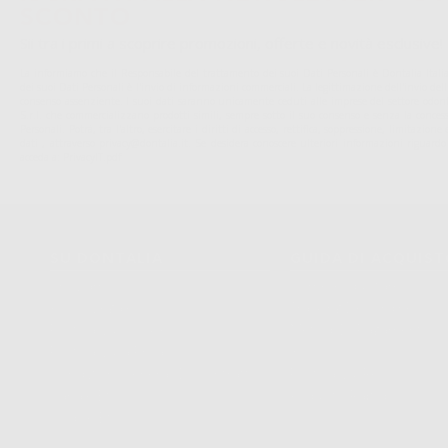
SCONTO
Sii tra i primi a scoprire promozioni, offerte e novità esclusive!
La informiamo che il Responsabile del trattamento dei suoi Dati Personali è Dontalia Italia 
dei suoi Dati Personali è l'invio di informazioni commerciali. La legittimazione dell'invio de
consenso assenziente. I suoi dati saranno unicamente ceduti alle imprese del settore odonto
S.r.l. che commercializzano prodotti simili, sempre sotto il suo consenso e senza la conces
Personali. Potrá, tra l'altro, esercitare i diritti di accesso, rettifica, soppressione, limitazio
dati , attraverso privacy@dontalia.it. Se desidera conoscere ulteriori informazioni riguardo
acceda a:
PrivacyIT.pdf
SU DONTALIA
GUIDA DI ACQUIS
Chi Siamo?
Come Acquistare
Avviso Legale
Tracking Dell’ordine
Politica Sui Cookie
Metodi Di Pagamento
Politica Sulla Privacy
Invio
Condizioni Generali Di Contratto
Politica Sui Resi
Canale Etico
Acquisto Rapido
Codice Etico