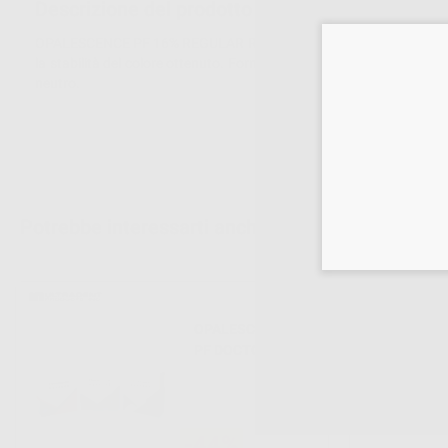
Descrizione del prodotto
OPALESCENCE PF 16% REGULAR REFILL 40u..Gel al perossido di carb
la stabilità del colore ottenuto. Formula PF brevettata per rinforzar
neutro.
Potrebbe interessarti anche:
OPALESCENCE
PF DOCTOR KIT
-44%