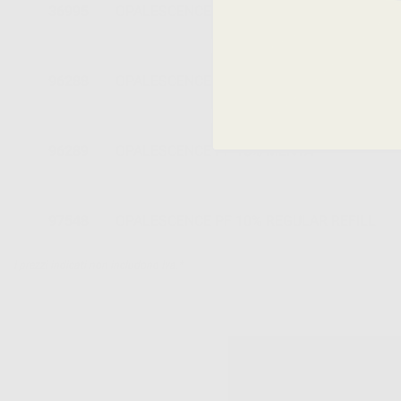
36995
OPALESCENCE PF 16% REGULAR REFILL
96288
OPALESCENCE PF 10% MENTA
96289
OPALESCENCE PF 16% MENTA
97548
OPALESCENCE PF 10% REGULAR REFILL
I prezzi indicati non includono Iva.*