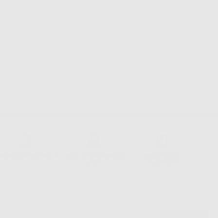
ssistenza telefonica
Web con pagamento
98% di stock
sicuro
disponibile