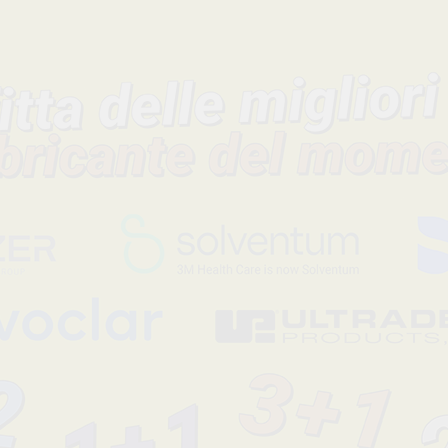
carbammide al 10% e al 16%. Non sono necessarie sedute alla 
La formula contiene acqua che previene la disidratazione e a
stabilità del colore ottenuto. Formula PF brevettata per rinforza
Leggi tutto
Codice fabbricante
Sconto