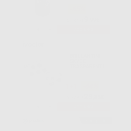
-65%
9
,99€
Da
28,53€
-
+
AGGIUNGI
BRILLANTINI
SKYCE
TRASPARENTI
1+1
-64%
29
,85€
Da
82,80€
-
+
AGGIUNGI
Consigliato