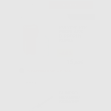
-
+
AGGIUNGI
Consigliato
POLVERE PER
PROFILASSI
D_PROPHY
SUPRA
-48%
15
,60€
29,99€
Approvvigionamento in corso
CLINPRO
RICAMBIO
SIRINGHE