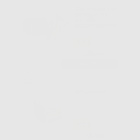
SPAZZOLINI TOP
BRUSH PLUS
COLORE
ASSORTIMENTO
-16%
20
,44€
24,47€
-
+
AGGIUNGI
DETARTRINE
-33%
18
,80€
28,00€