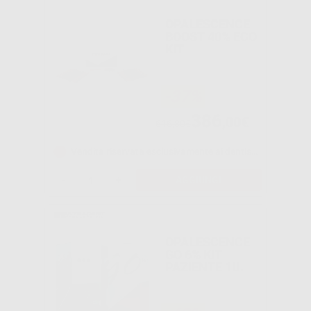
OPALESCENCE
BOOST 40% ECO
KIT
-37%
386
,00€
616,80€
Vendita riservata esclusivamente ai dentisti e laboratori odontotecnici.
-
+
AGGIUNGI
OPALESCENCE
GO 6% KIT
PAZIENTE 1U.