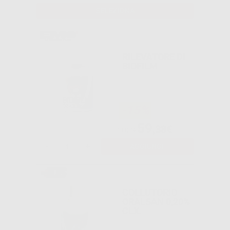
SELEZIONA
RILEVATORE DI
BIOFILM
-15%
59
,38€
70,07€
-
+
AGGIUNGI
COLLUTORIO
ORALSAN 0,20%
CLX.