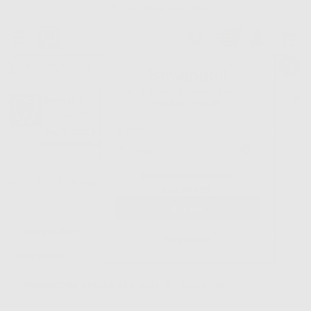
Consegna in 24/48h e gratuita senza minimo d’ordine
Garanzia Pagamento Sicuro
Benvenuto!
Reso gratuito
Fai il login per accedere a prezzi e
Dontalia
Oltre 15.000 referenze disponibili
vantaggi esclusivi.
NUOVA APP
Tracciatura dell’ordine
Vuoi le MIGLIORI OFFERTE a portata di mano? Scarica la nostra
APP e accedi alle migliori oferte e servizi
Google Play
Hai dimenticato la
Inizio
|
Studio
|
Prevenzione e profilassi
password?
Filtro
Registrati
284
Prodotti
PREVENZIONE E PROFILASSI (284)
Elimina filtri