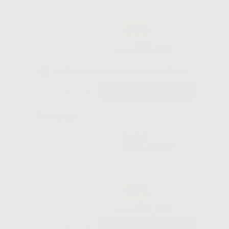
-15%
52
,02€
61,20€
Vendita riservata esclusivamente ai dentisti e laboratori odontotecnici.
-
+
AGGIUNGI
CARIE
RIVELATORE
-39%
36
,70€
60,28€
-
+
AGGIUNGI