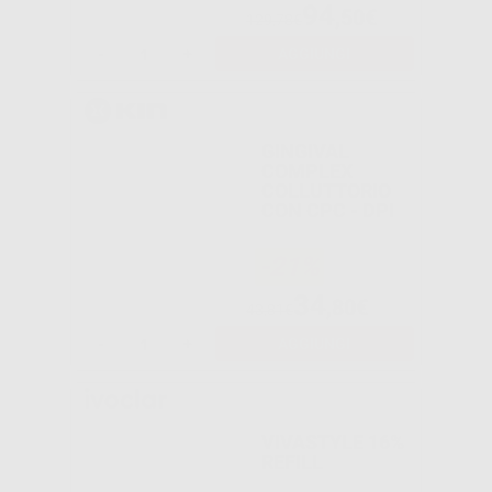
94
,50€
129,78€
-
+
AGGIUNGI
GINGIVAL
COMPLEX
COLLUTTORIO
CON CPC - DPI
-21%
34
,80€
43,81€
-
+
AGGIUNGI
VIVASTYLE 16%
REFILL