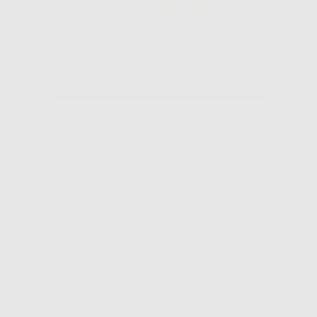
-42%
42
,60€
73,50€
Vendita riservata esclusivamente ai dentisti e laboratori odontotecnici.
SELEZIONA
POLVERE PER
PROFILASSI
GLICINA
SENSITIVE
-54%
45
,50€
99,19€
-
+
AGGIUNGI