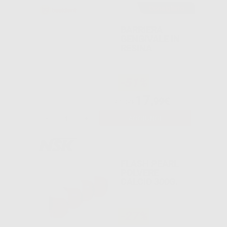
Consigliato
BARRIERA
GENGIVALE IN
RESINA
-51%
17
,99€
37,08€
-
+
AGGIUNGI
FLASH PEARL
POLVERE
CALCIO 300G.
-27%