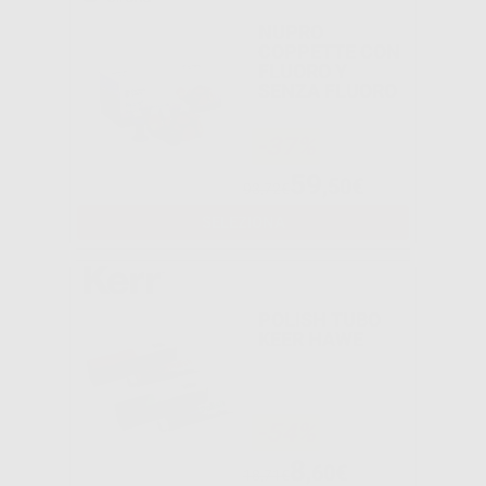
NUPRO
COPPETTE CON
FLUORO Y
SENZA FLUORO
-37%
59
,50€
93,72€
SELEZIONA
POLISH TUBO
KEER HAWE
-54%
8
,60€
18,71€