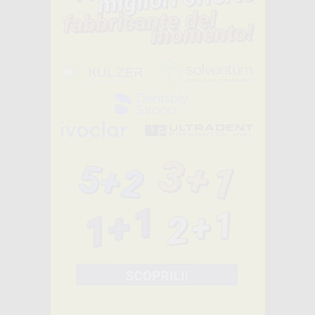
OPALESCENCE
PF DOCTOR KIT
-44%
52
,50€
93,30€
Vendita riservata esclusivamente ai dentisti e laboratori odontotecnici.
SELEZIONA
CLEANIC PASTA
PER PROFILASSI
IN TUBO