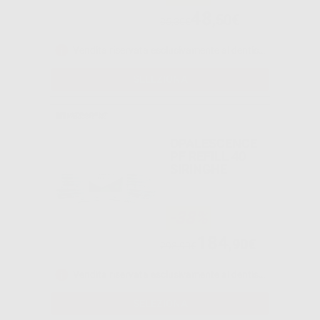
48
,50€
85,30€
Vendita riservata esclusivamente ai dentisti e laboratori odontotecnici.
SELEZIONA
OPALESCENCE
PF REFILL 40
SIRINGHE
-38%
184
,90€
298,90€
Vendita riservata esclusivamente ai dentisti e laboratori odontotecnici.
SELEZIONA