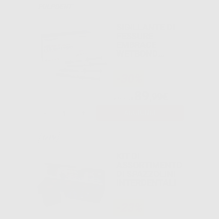
SIGILLANTE DI
FESSURE
EMBRACE
WETBOND
BIANCO OPACO
-30%
89
,99€
128,70€
-
+
AGGIUNGI
KIT DI
ASSORTIMENTO
DI SPAZZOLINI
INTERDENTALI
-23%