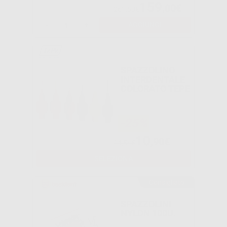
159
,00€
261,50€
-
+
AGGIUNGI
SPAZZOLINO
INTERDENTALE
COLORATO TEPE
-25%
10
,90€
14,54€
SELEZIONA
Consigliato
SPAZZOLINI
NYLON 100U.