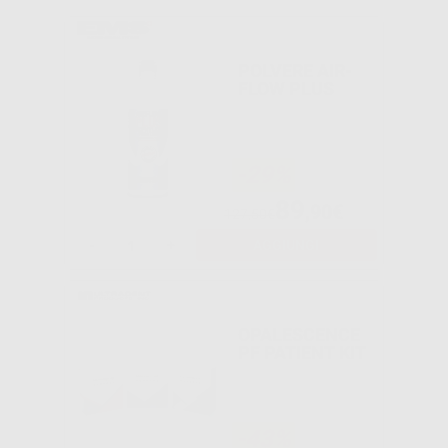
POLVERE AIR-
FLOW PLUS
-29%
89
,90€
127,50€
-
+
AGGIUNGI
OPALESCENCE
PF PATIENT KIT
-43%