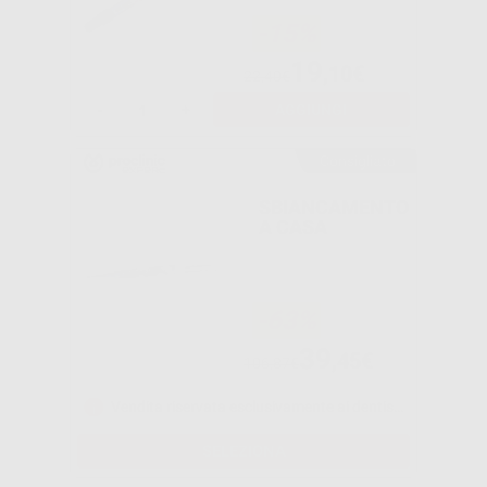
-15%
19
,10€
22,40€
-
+
AGGIUNGI
Consigliato
SBIANCAMENTO
A CASA
-63%
39
,45€
106,87€
Vendita riservata esclusivamente ai dentisti e laboratori odontotecnici.
SELEZIONA