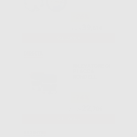
-26%
39
,61€
53,46€
SELEZIONA
RILEVATORE DI
PLACCA
RONDELL
-14%
22
,70€
26,52€
SELEZIONA