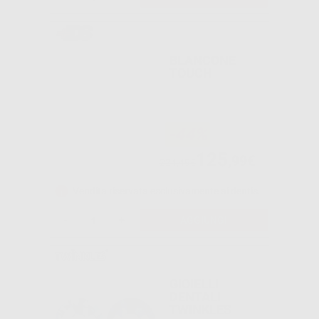
BLANCONE
TOUCH
-44%
125
,99€
224,49€
Vendita riservata esclusivamente ai dentisti e laboratori odontotecnici.
-
+
AGGIUNGI
GIOIELLI
DENTALI
TWINKLES