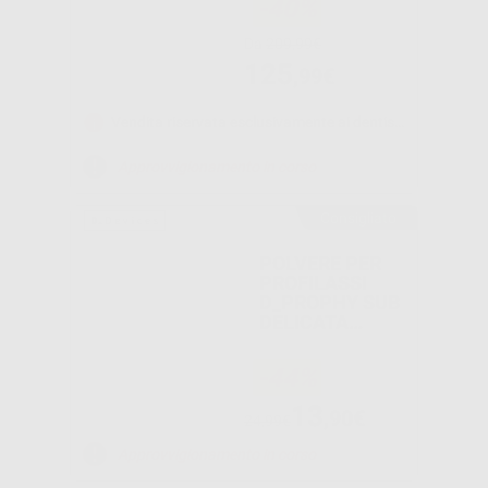
-40%
Da
209,99€
125
,99€
Vendita riservata esclusivamente ai dentisti e laboratori odontotecnici.
Approvvigionamento in corso
Consigliato
POLVERE PER
PROFILASSI
D_PROPHY SUB
DELICATA
GLICINA
-44%
13
,90€
24,99€
Approvvigionamento in corso