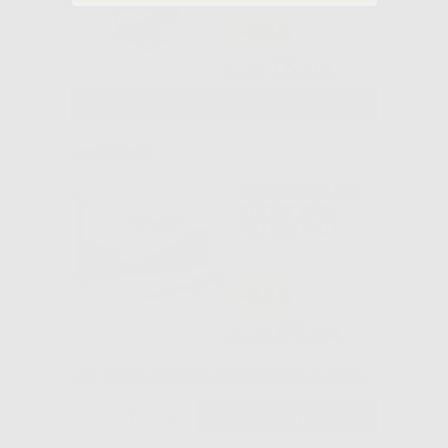
-49%
16
,30€
31,75€
SELEZIONA
OPALESCENCE
BOOST 40%
PATIENT KIT
-47%
69
,65€
131,90€
Vendita riservata esclusivamente ai dentisti e laboratori odontotecnici.
-
+
AGGIUNGI