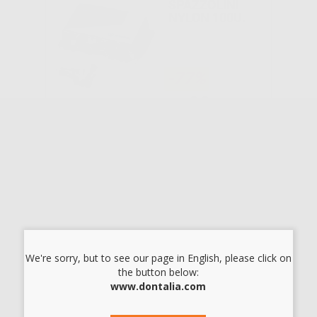
SPAZZOLINI
NYLON 100U.
-77%
22
,50€
99,94€
-
+
AGGIUNGI
OPALESCENCE
ENDO KIT
We're sorry, but to see our page in English, please click on
-29%
the button below:
www.dontalia.com
82
,90€
116,20€