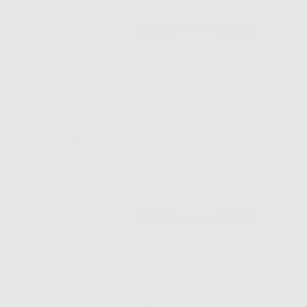
74
,98€
97,32€
-
+
AGGIUNGI
OPALDAM
GREEN REFILL
4U
-22%
81
,43€
104,83€
-
+
AGGIUNGI
NUPRO
SENSODYNE 175
COPPETTE