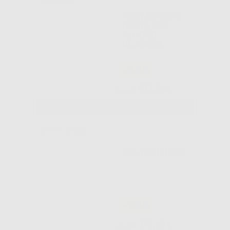
APPLICATORI
DOPPI PER
FLUORO
CLARBEN
-25%
40
,55€
54,07€
SELEZIONA
DENTAL MEDICA
GEL DI FLUORO
-15%
19
,97€
23,49€