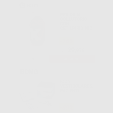
PERIOKIN
COLLUTORIO
CON
CETILPIRIDINIO
-16%
29
,97€
35,48€
-
+
AGGIUNGI
ICON
VESTIBOLARE 2
PAZIENTI
-39%