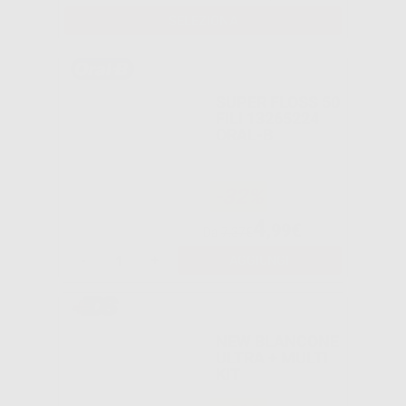
SELEZIONA
SUPER FLOSS 50
FILI 13265224
ORAL-B
-32%
4
,99€
Da
7,37€
-
+
AGGIUNGI
NEW BLANCONE
ULTRA + MULTI
KIT