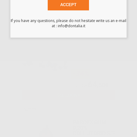
Vendita riservata esclusivamente ai dentisti e laboratori odontotecnici.
ACCEPT
-
+
AGGIUNGI
If you have any questions, please do not hesitate write us an e-mail
at : info@dontalia.it
NUPRO
SENSODYNE 175
COPPETTE
-34%
64
,50€
Da
97,09€
SELEZIONA
BUTLER
PAROEX GUM
0,20%
COLLUTORIO S/E