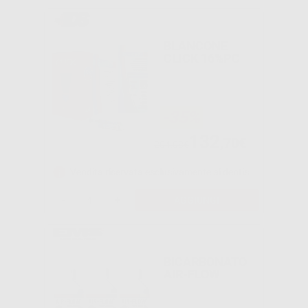
BLANCONE
CLICK 16%PC
-35%
132
,70€
204,08€
Vendita riservata esclusivamente ai dentisti e laboratori odontotecnici.
-
+
AGGIUNGI
BICARBONATO
AIR-FLOW