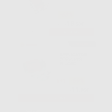
-68%
18
,50€
58,25€
-
+
AGGIUNGI
Consigliato
APPLICATORI
DOPPI PER
FLUORO
1+1
-59%
11
,95€
Da
29,50€
SELEZIONA