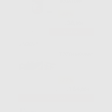
ROGATORE
-48%
38
,90€
75,31€
-
+
AGGIUNGI
TOOTH MOUSSE
-27%
164
,00€
224,65€
SELEZIONA