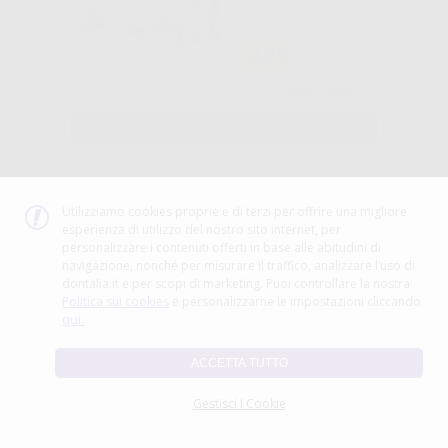
-34%
64
,50€
Da
97,09€
SELEZIONA
BUTLER
Utilizziamo cookies proprie e di terzi per offrire una migliore
PAROEX GUM
esperienza di utilizzo del nostro sito internet, per
0,20%
personalizzare i contenuti offerti in base alle abitudini di
COLLUTORIO S/E
navigazione, nonché per misurare il traffico, analizzare l’uso di
ROGATORE
dontalia.it e per scopi di marketing. Puoi controllare la nostra
Politica sui cookies
e personalizzarne le impostazioni cliccando
-48%
qui.
38
,90€
75,31€
ACCETTA TUTTO
-
+
AGGIUNGI
Gestisci I Cookie