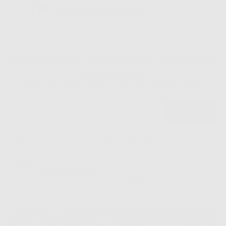
Approvvigionamento in corso
1
ISCRIVITI ALLA NEWSLETTER - OTTIENI 5€
DI SCONTO
Sii tra i primi a scoprire promozioni, offerte e novità esclusive!
Ho letto e accetto la politica sulla privacy di Dontalia
*
La informiamo che il Responsabile del trattamento dei suoi Dati Personali è Dontalia
Italia S.r.l.. La finalitá del trattamento dei suoi Dati Personali è l'invio di informazioni
commerciali. La legittimazione dell'invio dell'informazione commerciale è il suo consenso