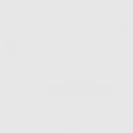
Oltre 15.000 referenze disponibili
Tracciatura dell’ordine
Benvenuto!
Fai il login per accedere a prezzi e
Dontalia
vantaggi esclusivi.
NUOVA APP
Vuoi le MIGLIORI OFFERTE a portata di mano? Scarica la nostra
APP e accedi alle migliori oferte e servizi
Google Play
Hai dimenticato la
Inizio
|
Apparecchiatura
|
Sterilizzazione e disinfezione
|
Distillatori
password?
d'acqua
Registrati
Filtro
5
Prodotti
STERILIZZAZIONE E DISINFEZIONE (5)