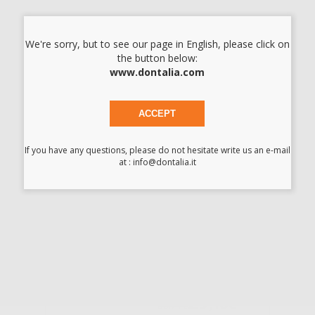
DISTILLATORE
DI ACQUA
AQUADIST 4 L DI
We're sorry, but to see our page in English, please click on
CAPACITÀ
the button below:
www.dontalia.com
-18%
289
ACCEPT
,00€
350,52€
-
+
AGGIUNGI
If you have any questions, please do not hesitate write us an e-mail
at : info@dontalia.it
DISTILLATORE
PULITORE
-25%
29
,13€
38,71€