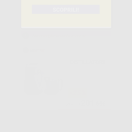
AUTOCLAVI
MULTIDEM C27
-33%
409
,00€
607,00€
Approvvigionamento in corso
DISTILLATORE
-25%
201
,65€
269,00€
-
+
AGGIUNGI