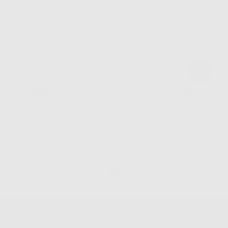
assenziente. I suoi dati saranno unicamente ceduti alle imprese del settore
odontoiatrico vincolate a Dontalia Italia S.r.l. che commercializzano prodotti simili,
sempre sotto il suo consenso e senza la concessione internazionale dei suoi Dati
Personali. Potrá, tra l'altro, esercitare i diritti di accesso, rettifica, soppressione,
limitazione e/o opposizione al trattamento dei dati , attraverso privacy@dontalia.it. Se
desidera conoscere ulteriori informazioni riguardo il trattamento dei dati personali,
acceda a:
PrivacyIT.pdf
Consegna gratuita senza
Reso gratuito dei prodotti
30 giorni per cambiare idea
minimo di ordine.
Acquista 365 giorno all'anno
Segui il tuo ordine
Verifica lo stato del tuo
24/7
ordine
Assistenza telefonica
Web con pagamento sicuro
98% di stock disponibile
Avviso legale
Politica sulla privacy
Politica sui cookie
Canale etico