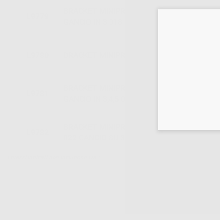
BRACKET MINIPREVAIL ROTH SLOT VERTIC
L9779
GANCIO IN 3 018 CASO
L9780
BRACKET MINIPREVAIL VS ROTH 022 3G C
BRACKET MINIPREVAIL ROTH SLOT VERTIC
L9781
GANCIO IN 3,4,5 018 CASO
BRACKET MINIPREVAIL SLOT VERTICALE R
L9782
022 GANCIO SU 3,4 E 5 CASO
I prezzi indicati non includono Iva.*