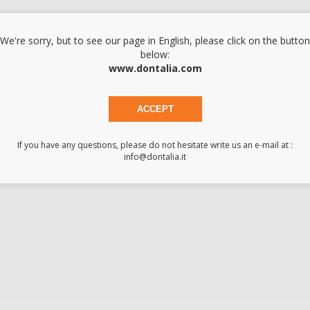
AL
38K-3-18-01
-55%
We're sorry, but to see our page in English, please click on the button
below:
www.dontalia.com
ASO
38K-3-22-01
-55%
ACCEPT
AL
38K-345-18-01
-55%
If you have any questions, please do not hesitate write us an e-mail at :
info@dontalia.it
OTH
38K-345-22-01
-55%