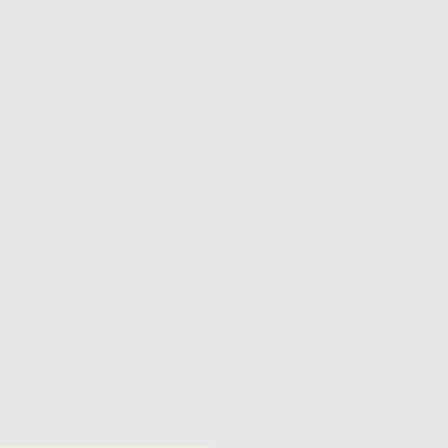
Oltre 15.000 referenze disponibili
Tracciatura dell’ordine
Benvenuto!
ACQUISTO RAPIDO
VOLANTINI/CATALOGHI
Fai il login per accedere a prezzi e
vantaggi esclusivi.
60,89€
27
,49€
-55%
Hai dimenticato la
password?
IVA esclusa
IVA 4%
28,59€
ivato
SELEZIONA
Registrati
tiva alla