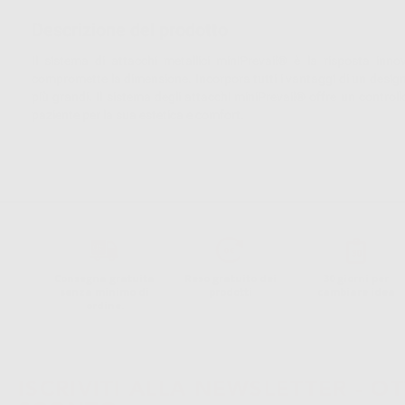
Descrizione del prodotto
Il sistema di attacchi metallici miniPrevail® è la risposta in
compromette la dimensione. Incorpora tutti i vantaggi di un design a
più grandi. Il sistema degli attacchi miniPrevail® offre un control
paziente per la sua estetica e comfort.
Consegna gratuita
Reso gratuito dei
30 giorni per
senza minimo di
prodotti
cambiare idea
ordine.
ISCRIVITI ALLA NEWSLETTER - OT