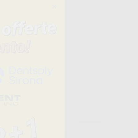
×
×
×
rza non
esign a
Prezzo
QUANTITÀ