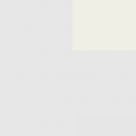
BRACKET MINIPREVAIL ROTH GANCIO IN 3,4
L9707
CASO
L9708
BRACKET MINIPREVAIL ROTH 022 345G CA
L9739
BRACKET MINIPREVAIL MBT 018 3G CASO
L9740
BRACKET MINIPREVAIL MBT 022 3G CASO
L9741
BRACKET MINIPREVAIL MBT 018 345G CAS
L9742
BRACK MINIPREVAIL MBT 022 345G CASO