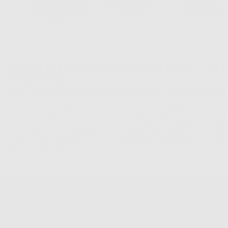
Consegna gratuita
Reso gratuito dei
30 giorni per
senza minimo di
prodotti
cambiare idea
ordine.
ISCRIVITI ALLA NEWSLETTER - OT
SCONTO
Sii tra i primi a scoprire promozioni, offerte e novità esclusive!
La informiamo che il Responsabile del trattamento dei suoi Dati Personali è Dontalia Italia 
dei suoi Dati Personali è l'invio di informazioni commerciali. La legittimazione dell'invio de
consenso assenziente. I suoi dati saranno unicamente ceduti alle imprese del settore odonto
S.r.l. che commercializzano prodotti simili, sempre sotto il suo consenso e senza la conces
Personali. Potrá, tra l'altro, esercitare i diritti di accesso, rettifica, soppressione, limitazio
dati , attraverso privacy@dontalia.it. Se desidera conoscere ulteriori informazioni riguardo
acceda a:
PrivacyIT.pdf
SU DONTALIA
GUIDA DI ACQUIS
Chi Siamo?
Come Acquistare
Avviso Legale
Tracking Dell’ordine