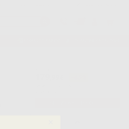
Oltre 15.000 referenze disponibili
Tracciatura dell’ordine
ACQUISTO RAPIDO
VOLANTINI/CATALOGHI
324,46€
179
,99€
-45%
IVA esclusa
IVA 22%
219,59€
ivato
SELEZIONA IL PRODOTTO
HE
..
×
×
×