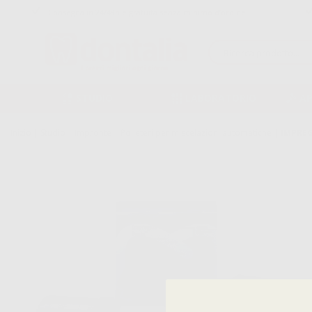
Consegna in 24/48h e gratuita senza minimo d’ordine
STUDIO
LABORATORIO
A
Inizio
|
Studio
|
Impronte
|
Polieteri per miscelazioni automatiche
|
IMPRE