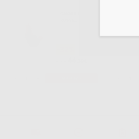
CANNULE
ROSSE
PENTAMIX
-32%
44
,30€
64,85€
-
+
AGGIUNGI
-