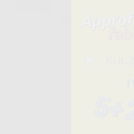
Reso Gratuito
30 giorni dalla consegna
Cod.
Descrizione
4543
IMPREGUM PENTA
I prezzi indicati non includono Iva.*