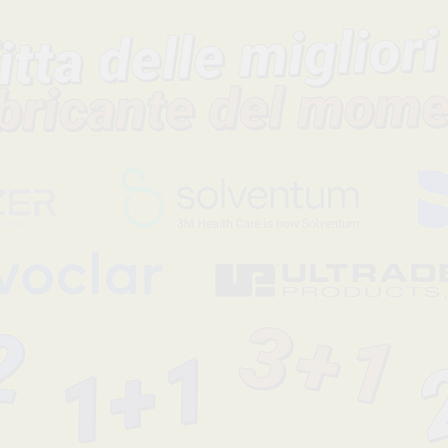
Descrizione del prodotto
IMPREGUM PENTA -031644-.Due importanti vantaggi si aggiu
classico materiale da impronta Impregum: - Rimozione molto pi
dalla bocca e dal cucchiaio. - Sapore migliore, più gradito ai paz
Colore lilla Impregum e tutti i materiali per Pentamix sono ...
Leggi tutto
Codice fabbricante
Sconto
31644
-45%