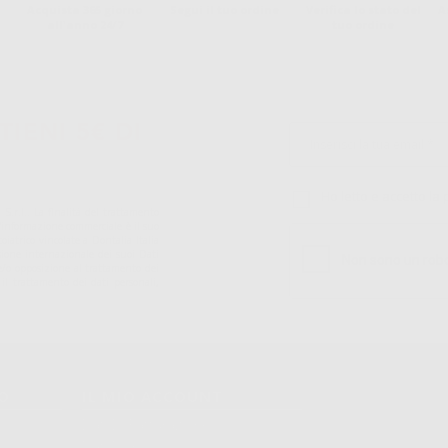
Acquista 365 giorno
Segui il tuo ordine
Verifica lo stato del
A
all'anno 24/7
tuo ordine
TIENI 5€ DI
Ho letto e accetto la 
S.r.l.. La finalitá del trattamento
ll'informazione commerciale è il suo
iatrico vincolate a Dontalia Italia
sione internazionale dei suoi Dati
ne e/o opposizione al trattamento dei
 il trattamento dei dati personali,
TO
IL MIO ACCOUNT
Dati Di Fatturazione
Dati Di Invio