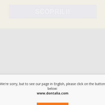
l classico materiale da impronta Impregum: - Rimozione molto più facil
ora distribuiti con il sistema Pentamatic con auto-apertura, eliminando il t
We're sorry, but to see our page in English, please click on the button
below:
www.dontalia.com