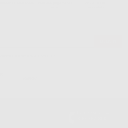
ssistenza telefonica
Web con pagamento
98% di stock
sicuro
disponibile
politica sulla privacy di Dontalia
*