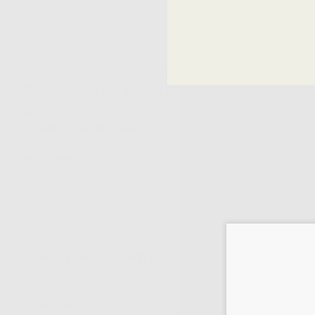
Descrizione del prodotto
IMPREGUM PENTA -031644-.Due importanti vantaggi si aggiungono a
pazienti. Colore lilla Impregum e tutti i materiali per Pentamix sono 
Potrebbe interessarti anche: