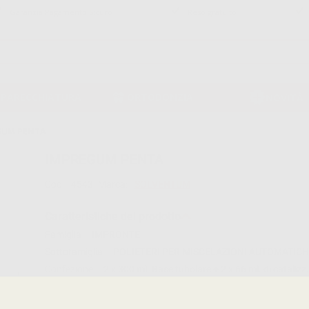
Garanzia Pagamento Sicuro
Reso gratuito
PPARECCHIATURA
ORTODONZIA
NOVITÀ
GUM PENTA
IMPREGUM PENTA
Cod:
4543
Marca:
SOLVENTUM
Caratteristiche del prodotto
Famiglia
IMPRONTE
Sottofamiglia
POLIETERI PER MISCELAZIONI AUTOMATIC
Confezione
2 x 300 ml. Base tubolare + 2 x 66 ml. di catalizz.
Leggi tutto