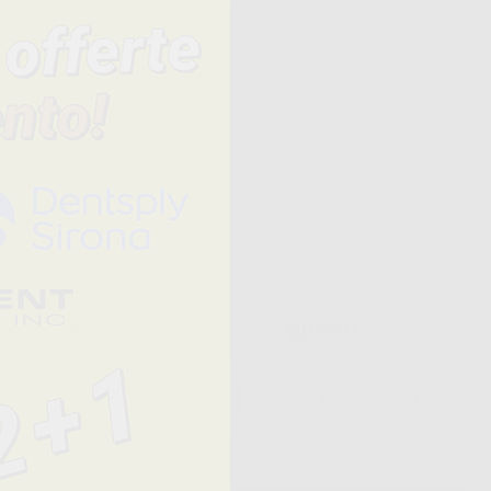
ngono al
ù facile
ienti.
Prezzo
QUANTITÀ
324,46 € /u.
-
+
179,99 €/u.