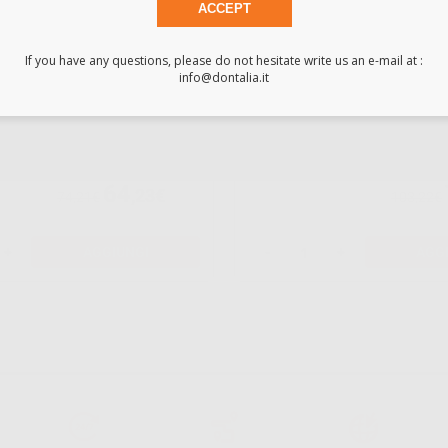
ACCEPT
IMPRINT 4 BITE
ARP 
If you have any questions, please do not hesitate write us an e-mail at :
RETR
info@dontalia.it
-13%
-26
64
,23€
74,21€
103,22€
+
AGGIUNGI
-
+
AGG