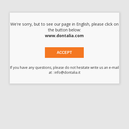
Cod.
70411
Codice fabbricante:
P1264001
414,52 €/u.
-62%
1.100,00 € /u.
-
+
We're sorry, but to see our page in English, please click on
the button below:
I prezzi indicati non includono Iva.*
www.dontalia.com
AGGIUNGI
ACCEPT
If you have any questions, please do not hesitate write us an e-mail
Descrizione del prodotto
at : info@dontalia.it
Turbine standard con corpo in acciaio inossidabile, testina
standard, con il sistema Clean-Head che impedisce l’entrata di
fluidi nella testina.
CARATTERISTICHE:
- Corpo acciaio inox
- Fibra ottica/LED 25.000 lux
- Cuscinetti in ceramica
- Spray 4