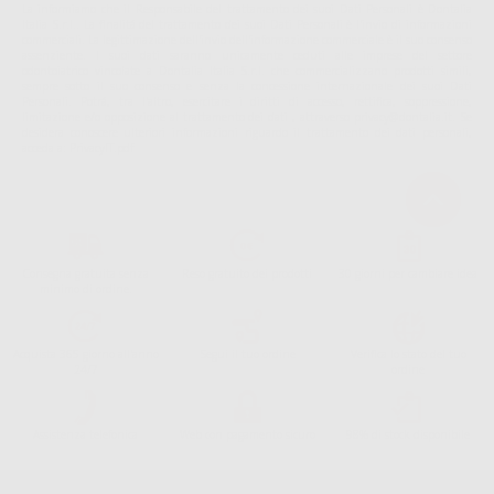
La informiamo che il Responsabile del trattamento dei suoi Dati Personali è Dontalia
Italia S.r.l.. La finalitá del trattamento dei suoi Dati Personali è l'invio di informazioni
commerciali. La legittimazione dell'invio dell'informazione commerciale è il suo consenso
assenziente. I suoi dati saranno unicamente ceduti alle imprese del settore
odontoiatrico vincolate a Dontalia Italia S.r.l. che commercializzano prodotti simili,
sempre sotto il suo consenso e senza la concessione internazionale dei suoi Dati
Personali. Potrá, tra l'altro, esercitare i diritti di accesso, rettifica, soppressione,
limitazione e/o opposizione al trattamento dei dati , attraverso privacy@dontalia.it. Se
desidera conoscere ulteriori informazioni riguardo il trattamento dei dati personali,
acceda a:
PrivacyIT.pdf
Consegna gratuita senza
Reso gratuito dei prodotti
30 giorni per cambiare idea
minimo di ordine.
Acquista 365 giorno all'anno
Segui il tuo ordine
Verifica lo stato del tuo
24/7
ordine
Assistenza telefonica
Web con pagamento sicuro
98% di stock disponibile