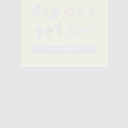
SELEZIONA
Caratteristiche del prodotto
Famiglia
ROTATORIO
Sottofamiglia
TURBINE CON LUCE
Confezione
1 unità
Descrizione del prodotto
Turbine standard con corpo in acciaio inossidabile, testina standard,
con il sistema Clean-Head che impedisce l’entrata di fluidi nella
testina.
CARATTERISTICHE:
- Corpo acciaio inox
- Fibra ottica/LED 25.000 lux
- Cuscine...