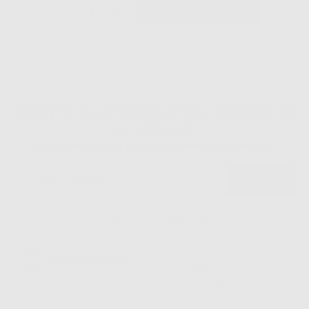
-
+
AGGIUNGI
ISCRIVITI ALLA NEWSLETTER - OTTIENI 5€
DI SCONTO
Sii tra i primi a scoprire promozioni, offerte e novità esclusive!
Ho letto e accetto la politica sulla privacy di Dontalia
*