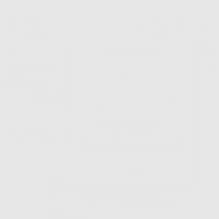
Tracciatura dell’ordine
Benvenuto!
Fai il login per accedere a prezzi e
Dontalia
vantaggi esclusivi.
NUOVA APP
Vuoi le MIGLIORI OFFERTE a portata di mano? Scarica la nostra
APP e accedi alle migliori oferte e servizi
Google Play
Hai dimenticato la
Inizio
|
Apparecchiatura
|
Rotatorio
|
Turbine con luce
|
TURBINE S-MAX
password?
M900L TESTINA STANDART
Registrati