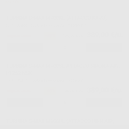
Leggi tutto
TURBINA S-MAX M900KL (ATTACCO KAVO)
Cod.
70408
Codice fabbricante:
P1258001
389,00 €/u.
-65%
1.100,00 € /u.
Migliore offerta
-
+
TURBINA S-MAX M900SL ATTACCO SIRONA ART.
P1262 NSK
Cod.
70410
Codice fabbricante:
P1262001
389,00 €/u.
-65%
1.100,00 € /u.
Migliore offerta
-
+
TURBINA S-MAX M900BL (ATTACCO BIEN AIR)