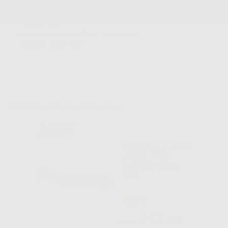
- Bloccaggio fresa a pulsante
- Velocità max 430.000 rpm
- Potenza 26 W
- Dimensioni testina: Ø12,1 × H13,3 mm
- Sistema: Clean Head
Potrebbe interessarti anche:
TURBINA S-MAX
M900L PER
CONNETTORI
NSK
-58%
417
,34€
982,00€