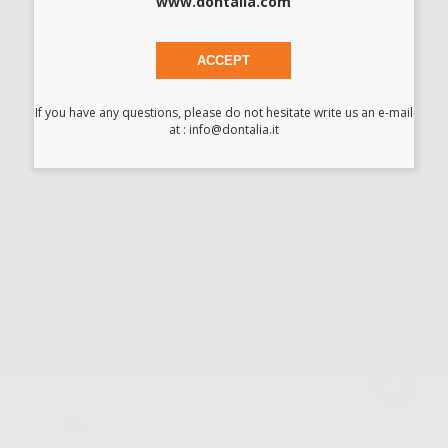
www.dontalia.com
ACCEPT
Ho letto e accetto la politica sulla privacy di Dontalia
*
If you have any questions, please do not hesitate write us an e-mail
at : info@dontalia.it
La informiamo che il Responsabile del trattamento dei suoi Dati Personali è Dontalia
Italia S.r.l.. La finalitá del trattamento dei suoi Dati Personali è l'invio di informazioni
commerciali. La legittimazione dell'invio dell'informazione commerciale è il suo consenso
assenziente. I suoi dati saranno unicamente ceduti alle imprese del settore
odontoiatrico vincolate a Dontalia Italia S.r.l. che commercializzano prodotti simili,
sempre sotto il suo consenso e senza la concessione internazionale dei suoi Dati
Personali. Potrá, tra l'altro, esercitare i diritti di accesso, rettifica, soppressione,
limitazione e/o opposizione al trattamento dei dati , attraverso privacy@dontalia.it. Se
desidera conoscere ulteriori informazioni riguardo il trattamento dei dati personali,
acceda a:
PrivacyIT.pdf