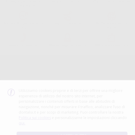
Consegna gratuita senza
Reso gratuito dei prodotti
30 giorni per cambiare idea
minimo di ordine.
Acquista 365 giorno all'anno
Segui il tuo ordine
Verifica lo stato del tuo
24/7
ordine
Assistenza telefonica
Web con pagamento sicuro
98% di stock disponibile
Avviso legale
Politica sulla privacy
Politica sui cookie
Canale etico
Codice Etico
Utilizziamo cookies proprie e di terzi per offrire una migliore
esperienza di utilizzo del nostro sito internet, per
METODO DI PAGAMENTO
personalizzare i contenuti offerti in base alle abitudini di
navigazione, nonché per misurare il traffico, analizzare l’uso di
dontalia.it e per scopi di marketing. Puoi controllare la nostra
Politica sui cookies
e personalizzarne le impostazioni cliccando
qui.