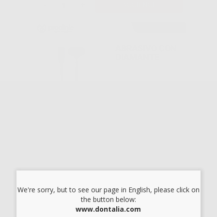
-
+
AGGIUNGI
Consigliato
ABRASIVO CON
DIAMANTE
-29%
13
,07€
18,49€
SELEZIONA
Consigliato
ABRASIVO CON
DIAMANTE
We're sorry, but to see our page in English, please click on
22X4,5MM 1U
the button below:
www.dontalia.com