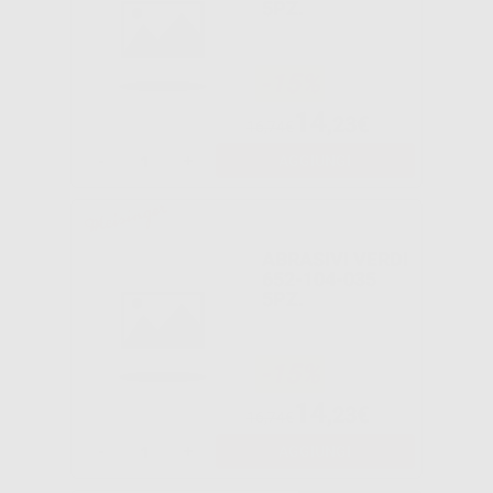
5PZ.
-15%
14
,23€
16,74€
-
+
AGGIUNGI
ABRASIVI VERDI
652-104-035
5PZ.
-15%
14
,23€
16,74€
-
+
AGGIUNGI