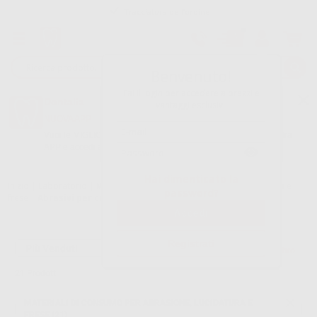
Tracciatura dell’ordine
Benvenuto!
Fai il login per accedere a prezzi e
Dontalia
vantaggi esclusivi.
NUOVA APP
Vuoi le MIGLIORI OFFERTE a portata di mano? Scarica la nostra
APP e accedi alle migliori oferte e servizi
Google Play
Hai dimenticato la
Inizio
|
Laboratorio
|
Materiali di consumo per abrasione, lucidatura e
password?
frese
|
Abrasivi per ceramica e zirconia
Registrati
Filtro
21
Prodotti
MATERIALI DI CONSUMO PER ABRASIONE, LUCIDATURA E
FRESE (21)