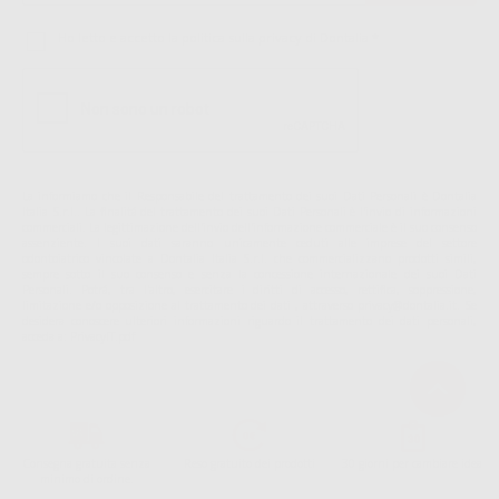
Ho letto e accetto la politica sulla privacy di Dontalia
*
La informiamo che il Responsabile del trattamento dei suoi Dati Personali è Dontalia
Italia S.r.l.. La finalitá del trattamento dei suoi Dati Personali è l'invio di informazioni
commerciali. La legittimazione dell'invio dell'informazione commerciale è il suo consenso
assenziente. I suoi dati saranno unicamente ceduti alle imprese del settore
odontoiatrico vincolate a Dontalia Italia S.r.l. che commercializzano prodotti simili,
sempre sotto il suo consenso e senza la concessione internazionale dei suoi Dati
Personali. Potrá, tra l'altro, esercitare i diritti di accesso, rettifica, soppressione,
limitazione e/o opposizione al trattamento dei dati , attraverso privacy@dontalia.it. Se
desidera conoscere ulteriori informazioni riguardo il trattamento dei dati personali,
acceda a:
PrivacyIT.pdf
Consegna gratuita senza
Reso gratuito dei prodotti
30 giorni per cambiare idea
minimo di ordine.