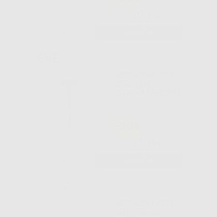
10
,14€
12,33€
-
+
AGGIUNGI
ABRASIVO EVE
DIASYNT
DYP8M MEDIUM
-18%
13
,19€
16,06€
-
+
AGGIUNGI
ABRASIVI VERDI
661-204-025