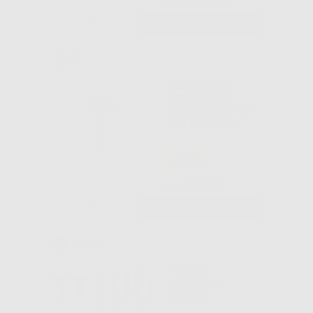
,96€
32,32€
-
+
AGGIUNGI
ABRASIVO
VERDE PER
CERAMICA PM
671 Ø 6MM
L:10MM
-20%
9
,82€
12,27€
-
+
AGGIUNGI
PIETRA
ABRASIVA
VERDE