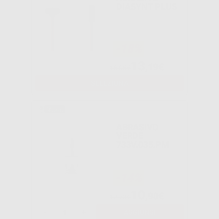
DIASYNT PLUS
-18%
13
,19€
16,06€
SELEZIONA
ABRASIVO
VERDE
733V.035.PM
-14%
10
,90€
12,73€
-
+
AGGIUNGI