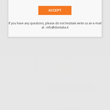
-29%
ACCEPT
23
,64€
33,46€
-
+
AGGIUNGI
If you have any questions, please do not hesitate write us an e-mail
at : info@dontalia.it
ABRASIVO EVE
DIASYNT
DYP13M
MEDIUM
-18%
10
,14€
12,33€
-
+
AGGIUNGI
ABRASIVO