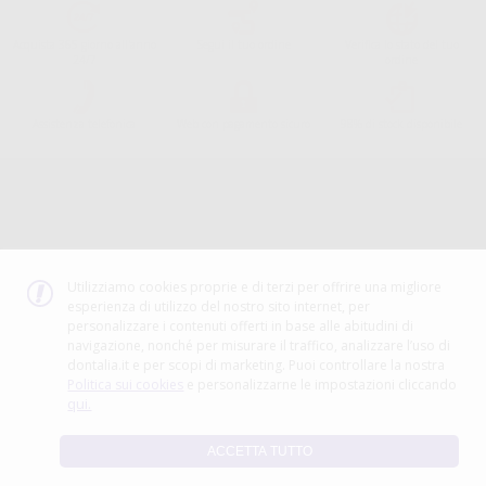
Acquista 365 giorno all'anno
Segui il tuo ordine
Verifica lo stato del tuo
24/7
ordine
Assistenza telefonica
Web con pagamento sicuro
98% di stock disponibile
Avviso legale
Politica sulla privacy
Politica sui cookie
Canale etico
Codice Etico
Utilizziamo cookies proprie e di terzi per offrire una migliore
esperienza di utilizzo del nostro sito internet, per
METODO DI PAGAMENTO
personalizzare i contenuti offerti in base alle abitudini di
navigazione, nonché per misurare il traffico, analizzare l’uso di
dontalia.it e per scopi di marketing. Puoi controllare la nostra
Politica sui cookies
e personalizzarne le impostazioni cliccando
qui.
ACCETTA TUTTO