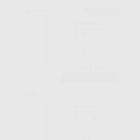
Consigliato
ABRASIVO CON
DIAMANTE
3,5X11MM 1U
-29%
11
,82€
16,72€
-
+
AGGIUNGI
ABRASIVO
DIASYNT PLUS
DYP-13G.
-18%