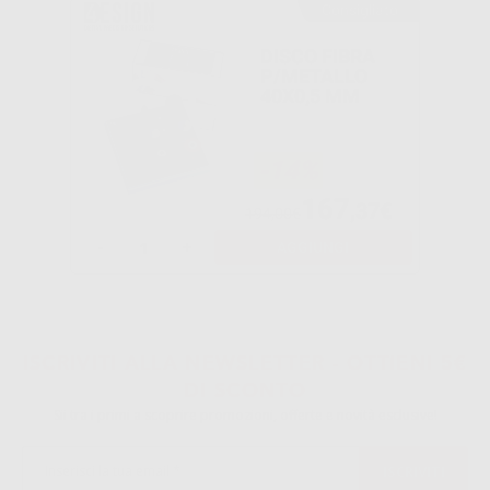
Consigliato
DISCO FIBRA
P/METALLO
40X0,5 MM
-14%
167
,37€
194,00€
-
+
AGGIUNGI
1
ISCRIVITI ALLA NEWSLETTER - OTTIENI 5€
DI SCONTO
Sii tra i primi a scoprire promozioni, offerte e novità esclusive!