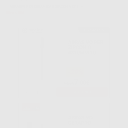
ABRASIVI PER CERAMICA E ZIRCONIA (21)
Elimina filtri
Consigliato
ABRASIVO PER
ZIRCONIO
4X10MM 1U
-29%
7
,00€
9,85€
-
+
AGGIUNGI
ABRASIVO
CERAPRO