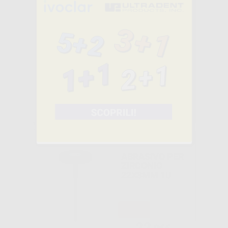
Consigliato
ABRASIVO PER
ZIRCONIO
17X3MM 1U
-29%
17
,06€
24,02€
-
+
AGGIUNGI
Consigliato
ABRASIVO PER
ZIRCONIO
22X3MM 1U
-29%
22