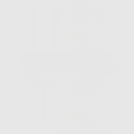
ABRASIVO
DIAMANTATO
12000 - 15000
RPM
-32%
11
,84€
17,41€
SELEZIONA
Consigliato
ABRASIVO PER
ZIRCONIO
26X2,5MM 1U
-29%
27
,66€
38,93€