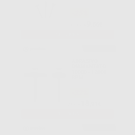
-25%
9
,56€
Da
12,71€
SELEZIONA
Consigliato
ABRASIVO
DIAMANTATO
10000 - 12000
RPM
-32%
18
,91€
27,81€
SELEZIONA
Consigliato