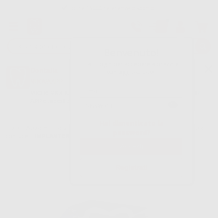
Tracciatura dell’ordine
Benvenuto!
Fai il login per accedere a prezzi e
Dontalia
vantaggi esclusivi.
NUOVA APP
Vuoi le MIGLIORI OFFERTE a portata di mano? Scarica la nostra
APP e accedi alle migliori oferte e servizi
Google Play
Hai dimenticato la
Inizio
|
Apparecchiatura
|
Chirurgia e impianti
|
Micromotore per impianti
password?
con luce
|
IMPLANTER CON LUCE
Registrati