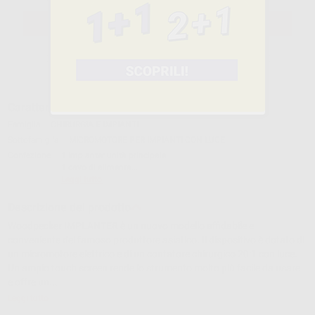
SELEZIONA IL PRODOTTO
Caratteristiche del prodotto
Famiglia
CHIRURGIA E IMPIANTI
Sottofamiglia
MICROMOTORE PER IMPIANTI CON LUCE
Confezione
1 Implanter unità principale
1 cavo di alimenta...
Leggi tutto
Descrizione del prodotto
Woodpecker IMPLANTER è un nuovo modello affidabile e
conveniente del famoso produttore asiatico. Il dispositivo è dotato di
un micromotore elettrico e di un contatore chirurgico 20:1 con luce.
Un ampio touch screen rende lo strumento molto più facile da usare
e offre un...
Leggi tutto