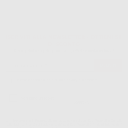
ISCRIVITI ALLA NEWSLETTER - OTTIENI 5€
DI SCONTO
Sii tra i primi a scoprire promozioni, offerte e novità esclusive!
Ho letto e accetto la politica sulla privacy di Dontalia
*
La informiamo che il Responsabile del trattamento dei suoi Dati Personali è Dontalia
Italia S.r.l.. La finalitá del trattamento dei suoi Dati Personali è l'invio di informazioni