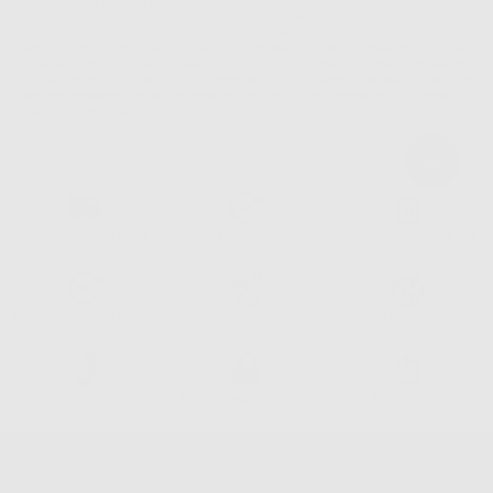
commerciali. La legittimazione dell'invio dell'informazione commerciale è il suo consenso
assenziente. I suoi dati saranno unicamente ceduti alle imprese del settore
odontoiatrico vincolate a Dontalia Italia S.r.l. che commercializzano prodotti simili,
sempre sotto il suo consenso e senza la concessione internazionale dei suoi Dati
Personali. Potrá, tra l'altro, esercitare i diritti di accesso, rettifica, soppressione,
limitazione e/o opposizione al trattamento dei dati , attraverso privacy@dontalia.it. Se
desidera conoscere ulteriori informazioni riguardo il trattamento dei dati personali,
acceda a:
PrivacyIT.pdf
Consegna gratuita senza
Reso gratuito dei prodotti
30 giorni per cambiare idea
minimo di ordine.
Acquista 365 giorno all'anno
Segui il tuo ordine
Verifica lo stato del tuo
24/7
ordine
Assistenza telefonica
Web con pagamento sicuro
98% di stock disponibile
Avviso legale
Politica sulla privacy