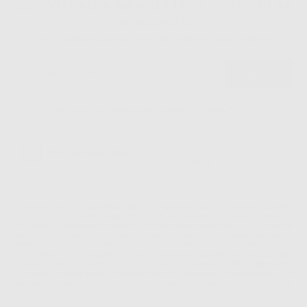
ISCRIVITI ALLA NEWSLETTER - OTTIENI 5€
DI SCONTO
Sii tra i primi a scoprire promozioni, offerte e novità esclusive!
Ho letto e accetto la politica sulla privacy di Dontalia
*
La informiamo che il Responsabile del trattamento dei suoi Dati Personali è Dontalia
Italia S.r.l.. La finalitá del trattamento dei suoi Dati Personali è l'invio di informazioni
commerciali. La legittimazione dell'invio dell'informazione commerciale è il suo consenso
assenziente. I suoi dati saranno unicamente ceduti alle imprese del settore
odontoiatrico vincolate a Dontalia Italia S.r.l. che commercializzano prodotti simili,
sempre sotto il suo consenso e senza la concessione internazionale dei suoi Dati
Personali. Potrá, tra l'altro, esercitare i diritti di accesso, rettifica, soppressione,
limitazione e/o opposizione al trattamento dei dati , attraverso privacy@dontalia.it. Se
desidera conoscere ulteriori informazioni riguardo il trattamento dei dati personali,
acceda a:
PrivacyIT.pdf