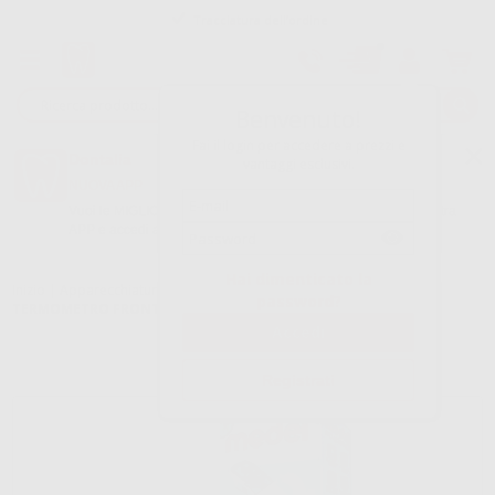
Tracciatura dell’ordine
Benvenuto!
Fai il login per accedere a prezzi e
Dontalia
vantaggi esclusivi.
NUOVA APP
Vuoi le MIGLIORI OFFERTE a portata di mano? Scarica la nostra
APP e accedi alle migliori oferte e servizi
Google Play
Hai dimenticato la
Inizio
|
Apparecchiatura
|
Apparecchi vital signs
|
Termometri
|
password?
TERMOMETRO FRONTALE A INFRAROSSI MEDEL - DPI
Registrati