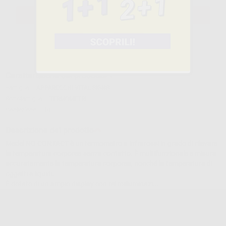
SELEZIONA IL PRODOTTO
Caratteristiche del prodotto
Famiglia
APPARECCHI VITAL SIGNS
Sottofamiglia
TERMOMETRI
Confezione
1u
Descrizione del prodotto
Medel NO CONTACT è un termometro a infrarossi in grado di rilevare
la temperatura corporea senza contatto. È multifunzionale e misura
accuratamente la temperatura corporea, nonché la temperatura di
oggetti e liquidi.
È dotato di un ampio display con retroilluminazi...
Leggi tutto
TERMOMETRO FRONTALE A INFRAROSSI MEDEL -