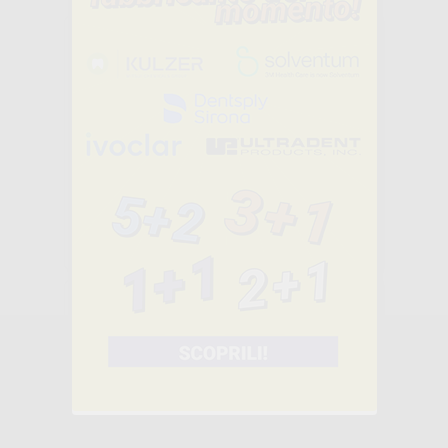
IPS E.MAX
PRESS GUIDA
-16%
71
,65€
85,63€
SELEZIONA
SHADE GUIDE
GINGIVA
SOLUTION
-16%