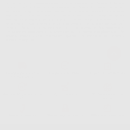
La informiamo che il Responsabile del trattamento dei suoi Dati Personali è Dontalia
Italia S.r.l.. La finalitá del trattamento dei suoi Dati Personali è l'invio di informazioni
commerciali. La legittimazione dell'invio dell'informazione commerciale è il suo consenso
assenziente. I suoi dati saranno unicamente ceduti alle imprese del settore
odontoiatrico vincolate a Dontalia Italia S.r.l. che commercializzano prodotti simili,
sempre sotto il suo consenso e senza la concessione internazionale dei suoi Dati
Personali. Potrá, tra l'altro, esercitare i diritti di accesso, rettifica, soppressione,
limitazione e/o opposizione al trattamento dei dati , attraverso privacy@dontalia.it. Se
desidera conoscere ulteriori informazioni riguardo il trattamento dei dati personali,
acceda a:
PrivacyIT.pdf
Consegna gratuita senza
Reso gratuito dei prodotti
30 giorni per cambiare idea
minimo di ordine.
Acquista 365 giorno all'anno
Segui il tuo ordine
Verifica lo stato del tuo
24/7
ordine
Assistenza telefonica
Web con pagamento sicuro
98% di stock disponibile