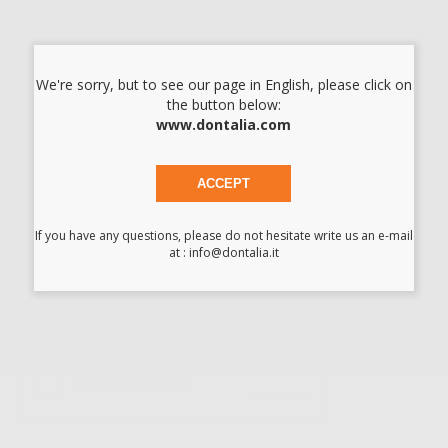
68
,47€
81,83€
-
+
AGGIUNGI
We're sorry, but to see our page in English, please click on
the button below:
1
www.dontalia.com
ISCRIVITI ALLA NEWSLETTER - OTTIENI 5€
ACCEPT
DI SCONTO
Sii tra i primi a scoprire promozioni, offerte e novità esclusive!
If you have any questions, please do not hesitate write us an e-mail
at : info@dontalia.it
Ho letto e accetto la politica sulla privacy di Dontalia
*