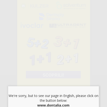
SEDIA DA
BANCO MESTRA
-25%
269
,51€
358,21€
-
+
AGGIUNGI
1
ISCRIVITI ALLA NEWSLETTER - OTTIENI 5€
DI SCONTO
Sii tra i primi a scoprire promozioni, offerte e novità esclusive!
We're sorry, but to see our page in English, please click on
the button below:
www.dontalia.com