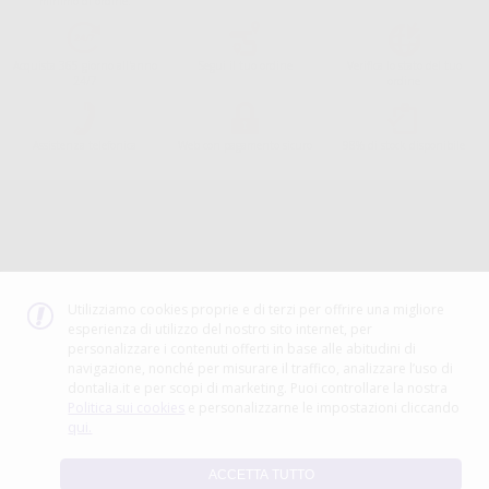
minimo di ordine.
Acquista 365 giorno all'anno
Segui il tuo ordine
Verifica lo stato del tuo
24/7
ordine
Assistenza telefonica
Web con pagamento sicuro
98% di stock disponibile
Avviso legale
Politica sulla privacy
Politica sui cookie
Canale etico
Codice Etico
Utilizziamo cookies proprie e di terzi per offrire una migliore
esperienza di utilizzo del nostro sito internet, per
METODO DI PAGAMENTO
personalizzare i contenuti offerti in base alle abitudini di
navigazione, nonché per misurare il traffico, analizzare l’uso di
dontalia.it e per scopi di marketing. Puoi controllare la nostra
Politica sui cookies
e personalizzarne le impostazioni cliccando
qui.
ACCETTA TUTTO