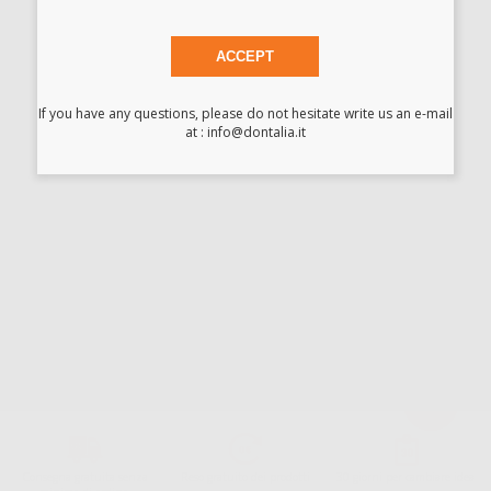
ACCEPT
Ho letto e accetto la politica sulla privacy di Dontalia
*
If you have any questions, please do not hesitate write us an e-mail
at : info@dontalia.it
La informiamo che il Responsabile del trattamento dei suoi Dati Personali è Dontalia
Italia S.r.l.. La finalitá del trattamento dei suoi Dati Personali è l'invio di informazioni
commerciali. La legittimazione dell'invio dell'informazione commerciale è il suo consenso
assenziente. I suoi dati saranno unicamente ceduti alle imprese del settore
odontoiatrico vincolate a Dontalia Italia S.r.l. che commercializzano prodotti simili,
sempre sotto il suo consenso e senza la concessione internazionale dei suoi Dati
Personali. Potrá, tra l'altro, esercitare i diritti di accesso, rettifica, soppressione,
limitazione e/o opposizione al trattamento dei dati , attraverso privacy@dontalia.it. Se
desidera conoscere ulteriori informazioni riguardo il trattamento dei dati personali,
acceda a:
PrivacyIT.pdf
Consegna gratuita senza
Reso gratuito dei prodotti
30 giorni per cambiare idea