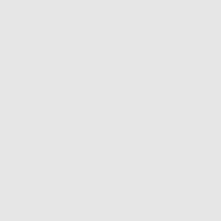
Sii tra i primi a scoprire promozioni, offerte e novità esclusive!
Ho letto e accetto la politica sulla privacy di Dontalia
*
La informiamo che il Responsabile del trattamento dei suoi Dati Personali è Dontalia
Italia S.r.l.. La finalitá del trattamento dei suoi Dati Personali è l'invio di informazioni
commerciali. La legittimazione dell'invio dell'informazione commerciale è il suo consenso
assenziente. I suoi dati saranno unicamente ceduti alle imprese del settore
odontoiatrico vincolate a Dontalia Italia S.r.l. che commercializzano prodotti simili,
sempre sotto il suo consenso e senza la concessione internazionale dei suoi Dati
Personali. Potrá, tra l'altro, esercitare i diritti di accesso, rettifica, soppressione,
limitazione e/o opposizione al trattamento dei dati , attraverso privacy@dontalia.it. Se
desidera conoscere ulteriori informazioni riguardo il trattamento dei dati personali,
acceda a:
PrivacyIT.pdf