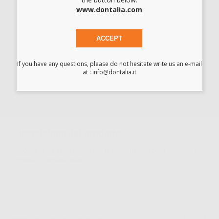
www.dontalia.com
GINGIFAST RIGID
ZHERMACK |
H00217
ACCEPT
-
+
If you have any questions, please do not hesitate write us an e-mail
at : info@dontalia.it
I prezzi indicati non includono Iva.*
AGGIUNGI
Descrizione del prodotto
Silicone A da laboratorio per la riproduzione della gengiva per
modelli di protesi fissa