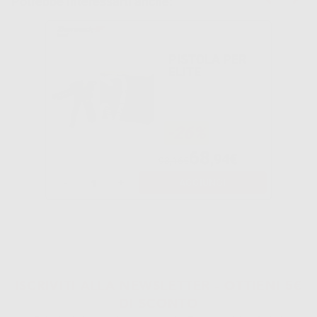
Potrebbe interessarti anche:
PISTOLA PER
ELITE
-26%
68
,94€
93,16€
-
+
AGGIUNGI
ISCRIVITI ALLA NEWSLETTER - OTTIENI 5€
DI SCONTO