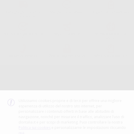
Consegna gratuita senza
Reso gratuito dei prodotti
30 giorni per cambiare idea
minimo di ordine.
Acquista 365 giorno all'anno
Segui il tuo ordine
Verifica lo stato del tuo
24/7
ordine
Assistenza telefonica
Web con pagamento sicuro
98% di stock disponibile
Avviso legale
Politica sulla privacy
Politica sui cookie
Canale etico
Codice Etico
Utilizziamo cookies proprie e di terzi per offrire una migliore
esperienza di utilizzo del nostro sito internet, per
METODO DI PAGAMENTO
personalizzare i contenuti offerti in base alle abitudini di
navigazione, nonché per misurare il traffico, analizzare l’uso di
dontalia.it e per scopi di marketing. Puoi controllare la nostra
Politica sui cookies
e personalizzarne le impostazioni cliccando
qui.