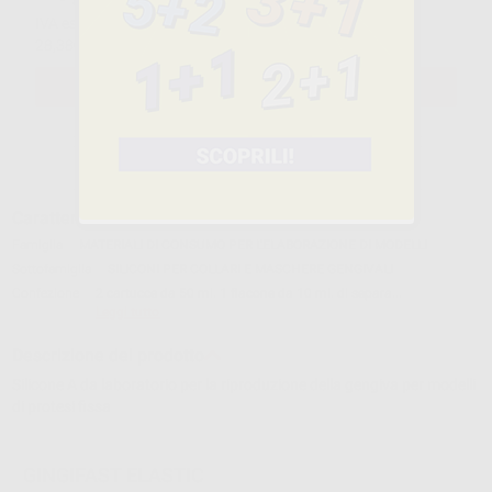
IVA esclusa
IVA 22%
28,38€
ivato
SELEZIONA
Caratteristiche del prodotto
Famiglia
MATERIALI DI CONSUMO PER L'ELABORAZIONE DI MODELLI
Sottofamiglia
SILICONI PER COLLARI E MASCHERE GENGIVALI
Confezione
2 cartucce da 50 ml. 1 flacone da 10 ml. di separa...
Leggi tutto
Descrizione del prodotto
Silicone A da laboratorio per la riproduzione della gengiva per modelli
di protesi fissa
GINGIFAST ELASTIC