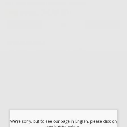
Cod.
H00215
Codice fabbricante:
C401500
34,89 €/u.
-35%
53,68 €/u.
-
+
GINGIFAST RIGID
Cod.
H00217
Codice fabbricante:
C401520
34,89 €/u.
-35%
53,68 €/u.
-
+
Scegli il tuo regalo
Ogni 4 unità aggiunte al carrello, puoi scegliere 2 unità gratuite.
GINGIFAST ELASTIC
ZHERMACK |
H00215
We're sorry, but to see our page in English, please click on
-
+
the button below: