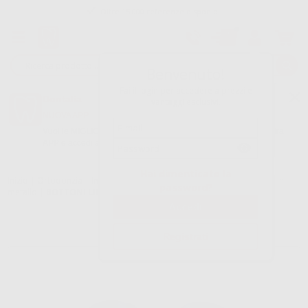
Oltre 15.000 referenze disponibili
Tracciatura dell’ordine
Benvenuto!
Fai il login per accedere a prezzi e
Dontalia
vantaggi esclusivi.
NUOVA APP
Vuoi le MIGLIORI OFFERTE a portata di mano? Scarica la nostra
APP e accedi alle migliori oferte e servizi
Google Play
Hai dimenticato la
Inizio
|
Ortodonzia
|
Intraorale metallico e estetico
|
Bottoni linguali in
password?
metallo
|
BOTTONI LINGUALI LEONE
Registrati