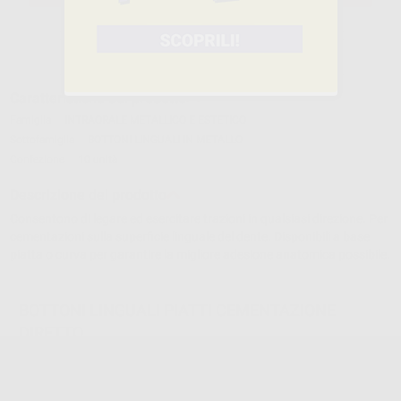
Caratteristiche del prodotto
Famiglia
INTRAORALE METALLICO E ESTETICO
Sottofamiglia
BOTTONI LINGUALI IN METALLO
Confezione
10 unità
Descrizione del prodotto
Consentono di legare ed esercitare trazioni in qualsiasi direzione. Per
cementazioni sulla superficie linguale del dente. Disponibili a base
piatta o curva per garantire la migliore adesione anatomica possibile.
BOTTONI LINGUALI PIATTI CEMENTAZIONE
DIRETTO
Cod.
L1976
Codice fabbricante:
F2860-00
26,87 €/u.
-19%
33,30 € /u.