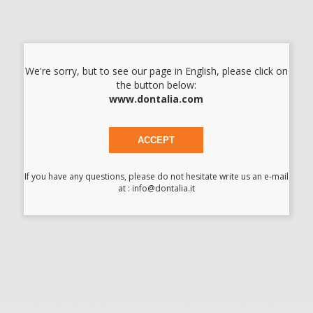
-
+
BOTTONI LINGUALI CURVI CEMENTAZIONE
We're sorry, but to see our page in English, please click on
DIRETTO
the button below:
www.dontalia.com
Cod.
L1977
Codice fabbricante:
F2870-00
26,87 €/u.
-19%
33,30 € /u.
ACCEPT
-
+
If you have any questions, please do not hesitate write us an e-mail
I prezzi indicati non includono Iva.*
at : info@dontalia.it
AGGIUNGI
Descrizione del prodotto
Consentono di legare ed esercitare trazioni in qualsiasi
direzione. Per cementazioni sulla superficie linguale del dente.