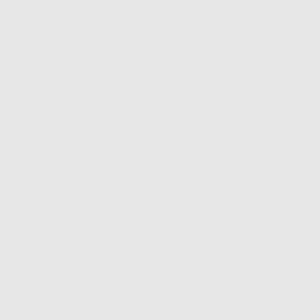
Disponibili a base piatta o curva per garantire la migliore
adesione anatomica possibile.
ISCRIVITI ALLA NEWSLETTER - OTTIENI 5€
DI SCONTO
Sii tra i primi a scoprire promozioni, offerte e novità esclusive!
Ho letto e accetto la politica sulla privacy di Dontalia
*