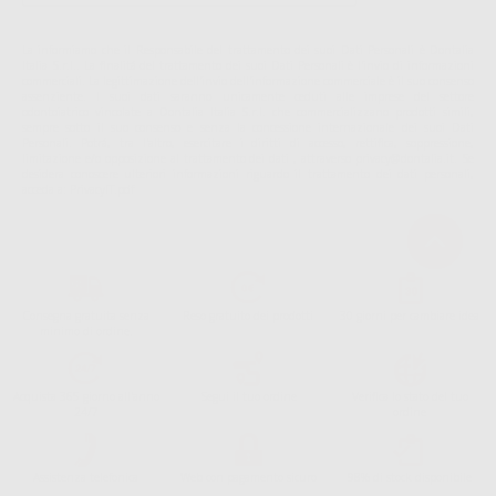
La informiamo che il Responsabile del trattamento dei suoi Dati Personali è Dontalia
Italia S.r.l.. La finalitá del trattamento dei suoi Dati Personali è l'invio di informazioni
commerciali. La legittimazione dell'invio dell'informazione commerciale è il suo consenso
assenziente. I suoi dati saranno unicamente ceduti alle imprese del settore
odontoiatrico vincolate a Dontalia Italia S.r.l. che commercializzano prodotti simili,
sempre sotto il suo consenso e senza la concessione internazionale dei suoi Dati
Personali. Potrá, tra l'altro, esercitare i diritti di accesso, rettifica, soppressione,
limitazione e/o opposizione al trattamento dei dati , attraverso privacy@dontalia.it. Se
desidera conoscere ulteriori informazioni riguardo il trattamento dei dati personali,
acceda a:
PrivacyIT.pdf
Consegna gratuita senza
Reso gratuito dei prodotti
30 giorni per cambiare idea
minimo di ordine.
Acquista 365 giorno all'anno
Segui il tuo ordine
Verifica lo stato del tuo
24/7
ordine
Assistenza telefonica
Web con pagamento sicuro
98% di stock disponibile