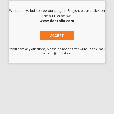
PREFORMATO IN
CERA
We're sorry, but to see our page in English, please click on
the button below:
www.dontalia.com
-17%
60
,62€
73,03€
ACCEPT
SELEZIONA
If you have any questions, please do not hesitate write us an e-mail
at : info@dontalia.it
IPS E.MAX
SEPARATORE DI
PISTONE ALOX
ACCESSORIO
-16%
26
,57€
31,75€
-
+
AGGIUNGI