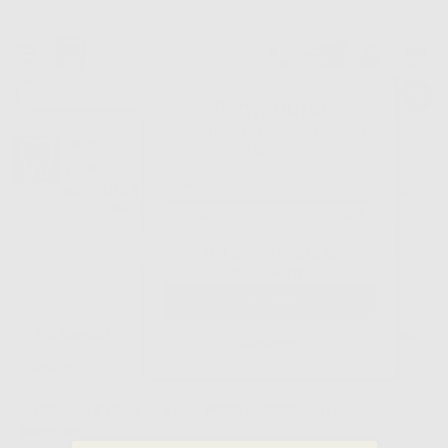
Tracciatura dell’ordine
Benvenuto!
Fai il login per accedere a prezzi e
Dontalia
vantaggi esclusivi.
NUOVA APP
Vuoi le MIGLIORI OFFERTE a portata di mano? Scarica la nostra
APP e accedi alle migliori oferte e servizi
Google Play
Hai dimenticato la
Inizio
|
Laboratorio
|
Ceramiche
|
E.max press accesorios
password?
Filtro
Registrati
5
Prodotti
CERAMICHE (5)
E.MAX PRESS ACCESORIOS (5)
Elimina filtri