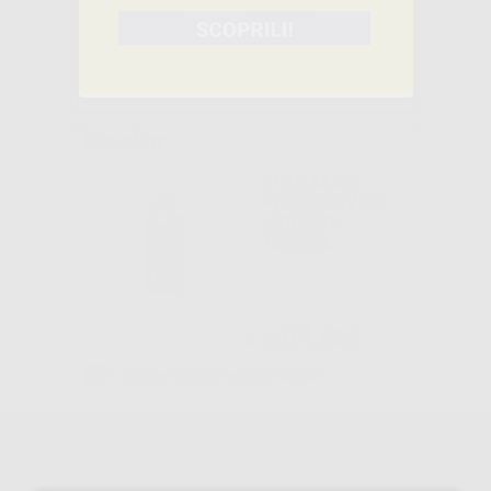
-17%
135
,61€
163,38€
-
+
AGGIUNGI
IPS E.MAX
PRESS INVEX
LIQUIDO
1000ML.
64
,95€
A soli
Approvvigionamento in corso
IPS MULTI