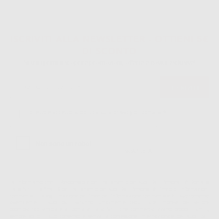
1
ISCRIVITI ALLA NEWSLETTER - OTTIENI 5€
DI SCONTO
Sii tra i primi a scoprire promozioni, offerte e novità esclusive!
Ho letto e accetto la politica sulla privacy di Dontalia
*
La informiamo che il Responsabile del trattamento dei suoi Dati Personali è Dontalia
Italia S.r.l.. La finalitá del trattamento dei suoi Dati Personali è l'invio di informazioni
commerciali. La legittimazione dell'invio dell'informazione commerciale è il suo consenso
assenziente. I suoi dati saranno unicamente ceduti alle imprese del settore
odontoiatrico vincolate a Dontalia Italia S.r.l. che commercializzano prodotti simili,
sempre sotto il suo consenso e senza la concessione internazionale dei suoi Dati