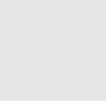
Personali. Potrá, tra l'altro, esercitare i diritti di accesso, rettifica, soppressione,
limitazione e/o opposizione al trattamento dei dati , attraverso privacy@dontalia.it. Se
desidera conoscere ulteriori informazioni riguardo il trattamento dei dati personali,
acceda a:
PrivacyIT.pdf
Consegna gratuita senza
Reso gratuito dei prodotti
30 giorni per cambiare idea
minimo di ordine.
Acquista 365 giorno all'anno
Segui il tuo ordine
Verifica lo stato del tuo
24/7
ordine
Assistenza telefonica
Web con pagamento sicuro
98% di stock disponibile
Avviso legale
Politica sulla privacy
Politica sui cookie
Canale etico
Codice Etico