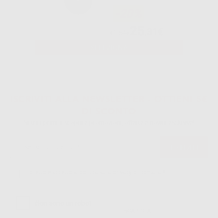
-20%
25
,31€
31,64€
SELEZIONA
1
2
ISCRIVITI ALLA NEWSLETTER - OTTIENI 5€
DI SCONTO
Sii tra i primi a scoprire promozioni, offerte e novità esclusive!
Ho letto e accetto la politica sulla privacy di Dontalia
*