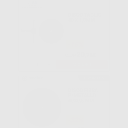
DISCO TAGLIO
40 X 1,0MM
-15%
20
,78€
24,45€
-
+
AGGIUNGI
Consigliato
DISCO FIBRA
P/METALLO
40X0,5 MM
-32%