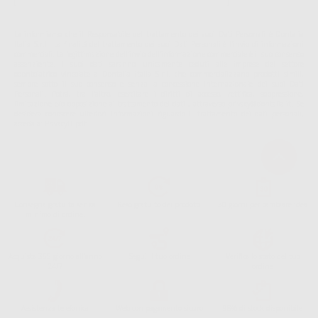
La informiamo che il Responsabile del trattamento dei suoi Dati Personali è Dontalia
Italia S.r.l.. La finalitá del trattamento dei suoi Dati Personali è l'invio di informazioni
commerciali. La legittimazione dell'invio dell'informazione commerciale è il suo consenso
assenziente. I suoi dati saranno unicamente ceduti alle imprese del settore
odontoiatrico vincolate a Dontalia Italia S.r.l. che commercializzano prodotti simili,
sempre sotto il suo consenso e senza la concessione internazionale dei suoi Dati
Personali. Potrá, tra l'altro, esercitare i diritti di accesso, rettifica, soppressione,
limitazione e/o opposizione al trattamento dei dati , attraverso privacy@dontalia.it. Se
desidera conoscere ulteriori informazioni riguardo il trattamento dei dati personali,
acceda a:
PrivacyIT.pdf
Consegna gratuita senza
Reso gratuito dei prodotti
30 giorni per cambiare idea
minimo di ordine.
Acquista 365 giorno all'anno
Segui il tuo ordine
Verifica lo stato del tuo
24/7
ordine
Assistenza telefonica
Web con pagamento sicuro
98% di stock disponibile