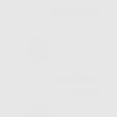
43
,93€
64,60€
-
+
AGGIUNGI
DISCO
SEPARATORE 22
X 0,6 MM.
-20%
19
,20€
24,00€
-
+
AGGIUNGI
Consigliato
DISCO DI TAGLIO
CERAMICHE