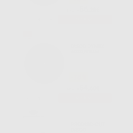
56
,28€
67,00€
-
+
AGGIUNGI
DISCO DYNEX
40X0,50MM
-16%
54
,60€
65,00€
-
+
AGGIUNGI
PRODISC-CUT
DISCO