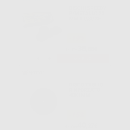
DISCHI SPEEDY
P/METALLO 25
MM X 0,30 XF
-19%
38
,88€
48,00€
-
+
AGGIUNGI
DISCO TAGLIO
RINFORZATO
40X1MM
-15%
40
,27€
47,38€