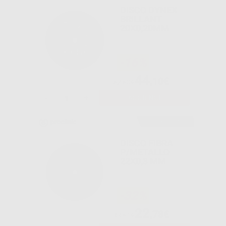
DISCO DYNEX
BRILLANT
20X0,20MM
-16%
44
,10€
52,50€
-
+
AGGIUNGI
Consigliato
DISCO FIBRA
P/METALLO
22X0,3 MM
-32%
22
,78€
33,51€