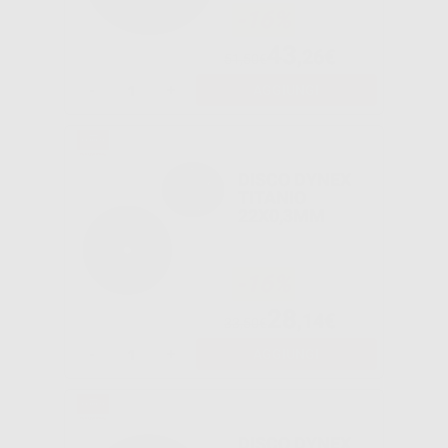
-16%
43
,26€
51,50€
-
+
AGGIUNGI
DISCO DYNEX
TITANIO
22X0,3MM
-16%
28
,14€
33,50€
-
+
AGGIUNGI
DISCO DYNEX