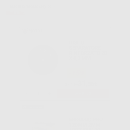
DISCHI DI TAGLIO (29)
Elimina filtri
DISCO
SEPARATORE
RINFORZATO 20
X 0,2 MM
-15%
31
,56€
37,13€
-
+
AGGIUNGI
ERKOLOC PRO
120MM 2MM
10PZ 595120