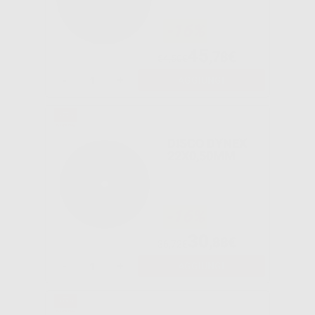
-16%
45
,78€
54,50€
-
+
AGGIUNGI
DISCO DYNEX
22X0,50MM
-16%
30
,88€
36,72€
-
+
AGGIUNGI