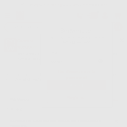
Consegna in 24/48h e gratuita senza minimo d’ordine
Garanzia Pagamento Sicuro
Reso gratuito
Benvenuto!
Fai il login per accedere a prezzi e
Oltre 15.000 referenze disponibili
Dontalia
vantaggi esclusivi.
NUOVA APP
Tracciatura dell’ordine
Vuoi le MIGLIORI OFFERTE a portata di mano? Scarica la nostra
APP e accedi alle migliori oferte e servizi
Google Play
Hai dimenticato la
Inizio
|
Laboratorio
|
Materiali di consumo per abrasione, lucidatura e
password?
frese
|
Dischi di taglio
Registrati
Filtro
29
Prodotti
MATERIALI DI CONSUMO PER ABRASIONE, LUCIDATURA E
FRESE (29)