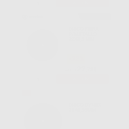
-
+
AGGIUNGI
Consigliato
DISCO FIBRA
P/METALLO
22X0,5 MM
-32%
22
,78€
33,51€
-
+
AGGIUNGI
DISCO DYNEX
26X0,30MM