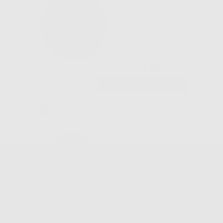
26X0,25MM
-16%
41
,58€
49,50€
-
+
AGGIUNGI
DISCO
SEPARATORE 25
X 0,7MM.
-20%
20
,00€
25,00€
-
+
AGGIUNGI