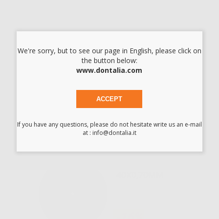
Consigliato
DISCO FIBRA
P/METALLO
We're sorry, but to see our page in English, please click on
22X0,2 MM
the button below:
www.dontalia.com
-32%
ACCEPT
22
,79€
33,51€
-
+
AGGIUNGI
If you have any questions, please do not hesitate write us an e-mail
at : info@dontalia.it
DISCO DYNEX
40X0,70MM
-16%