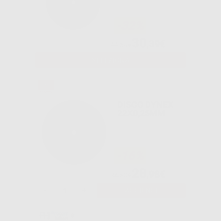
-32%
30
,39€
44,69€
SELEZIONA
DISCO DYNEX
22X0,25MM
-16%
28
,98€
34,50€
-
+
AGGIUNGI