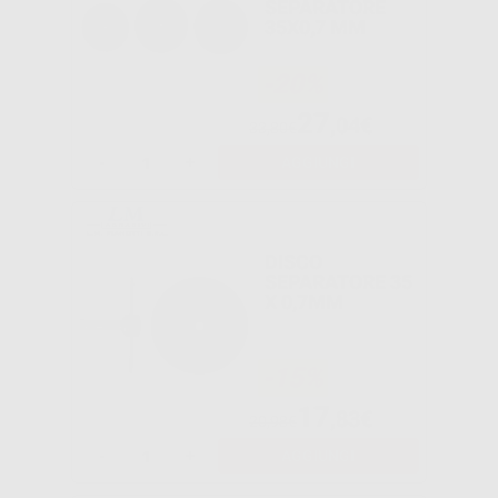
SEPARATORE
35X0,7 MM
-20%
27
,04€
33,80€
-
+
AGGIUNGI
DISCO
SEPARATORE 35
X 0,7MM
-15%
17
,83€
20,98€
-
+
AGGIUNGI