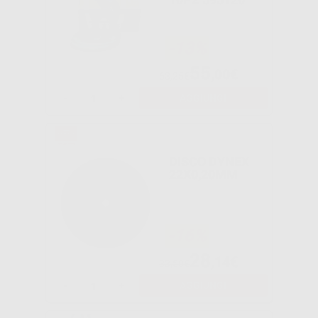
-13%
55
,00€
63,25€
-
+
AGGIUNGI
DISCO DYNEX
22X0,20MM
-16%
28
,14€
33,50€
-
+
AGGIUNGI