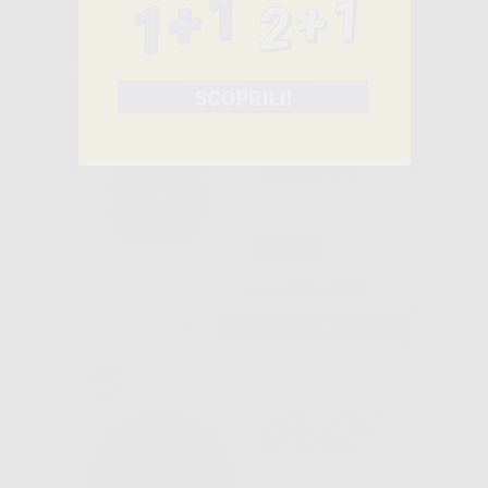
,14€
33,50€
-
+
AGGIUNGI
DISCO TAGLIO
RINFORZATO
22X0,3MM
-15%
22
,85€
26,88€
-
+
AGGIUNGI
DISCO DYNEX
26X0,5MM