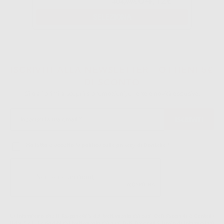
,12€
104,00€
SELEZIONA
1
ISCRIVITI ALLA NEWSLETTER - OTTIENI 5€
DI SCONTO
Sii tra i primi a scoprire promozioni, offerte e novità esclusive!
Ho letto e accetto la politica sulla privacy di Dontalia
*
La informiamo che il Responsabile del trattamento dei suoi Dati Personali è Dontalia
Italia S.r.l.. La finalitá del trattamento dei suoi Dati Personali è l'invio di informazioni