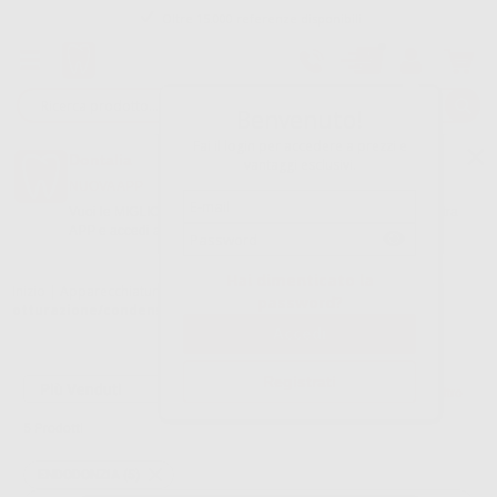
Oltre 15.000 referenze disponibili
Tracciatura dell’ordine
Benvenuto!
Fai il login per accedere a prezzi e
Dontalia
vantaggi esclusivi.
NUOVA APP
Vuoi le MIGLIORI OFFERTE a portata di mano? Scarica la nostra
APP e accedi alle migliori oferte e servizi
Google Play
Hai dimenticato la
Inizio
|
Apparecchiatura
|
Endodonzia
|
Apparati
password?
otturazione/condensazione di guttaperca. accessori.
Registrati
Filtro
5
Prodotti
ENDODONZIA (5)