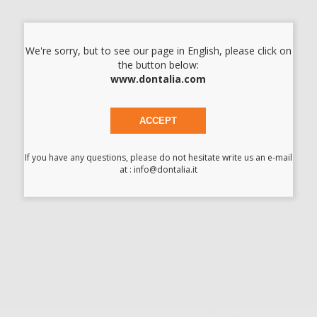
CALAMUS DUAL
COMPATTATORE
We're sorry, but to see our page in English, please click on
the button below:
www.dontalia.com
-23%
ACCEPT
110
,89€
144,01€
SELEZIONA
If you have any questions, please do not hesitate write us an e-mail
at : info@dontalia.it
FI-P TAPER
PLUGGER
-38%
64