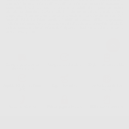
commerciali. La legittimazione dell'invio dell'informazione commerciale è il suo consenso
assenziente. I suoi dati saranno unicamente ceduti alle imprese del settore
odontoiatrico vincolate a Dontalia Italia S.r.l. che commercializzano prodotti simili,
sempre sotto il suo consenso e senza la concessione internazionale dei suoi Dati
Personali. Potrá, tra l'altro, esercitare i diritti di accesso, rettifica, soppressione,
limitazione e/o opposizione al trattamento dei dati , attraverso privacy@dontalia.it. Se
desidera conoscere ulteriori informazioni riguardo il trattamento dei dati personali,
acceda a:
PrivacyIT.pdf
Consegna gratuita senza
Reso gratuito dei prodotti
30 giorni per cambiare idea
minimo di ordine.
Acquista 365 giorno all'anno
Segui il tuo ordine
Verifica lo stato del tuo
24/7
ordine
Assistenza telefonica
Web con pagamento sicuro
98% di stock disponibile
Avviso legale
Politica sulla privacy