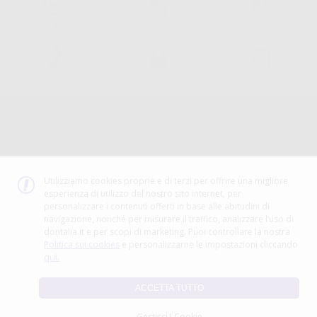
Acquista 365 giorno all'anno
Segui il tuo ordine
Verifica lo stato del tuo
24/7
ordine
Assistenza telefonica
Web con pagamento sicuro
98% di stock disponibile
Avviso legale
Politica sulla privacy
Politica sui cookie
Canale etico
Codice Etico
Utilizziamo cookies proprie e di terzi per offrire una migliore
esperienza di utilizzo del nostro sito internet, per
METODO DI PAGAMENTO
personalizzare i contenuti offerti in base alle abitudini di
navigazione, nonché per misurare il traffico, analizzare l’uso di
dontalia.it e per scopi di marketing. Puoi controllare la nostra
Politica sui cookies
e personalizzarne le impostazioni cliccando
qui.
ACCETTA TUTTO
Gestisci I Cookie