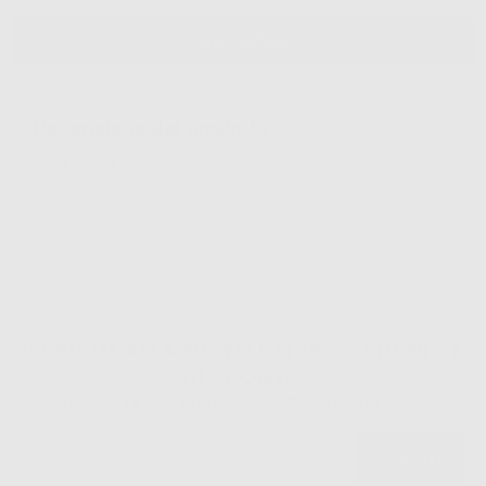
AGGIUNGI
Descrizione del prodotto
Fibra Scotch Brite.
ISCRIVITI ALLA NEWSLETTER - OTTIENI 5€
DI SCONTO
Sii tra i primi a scoprire promozioni, offerte e novità esclusive!