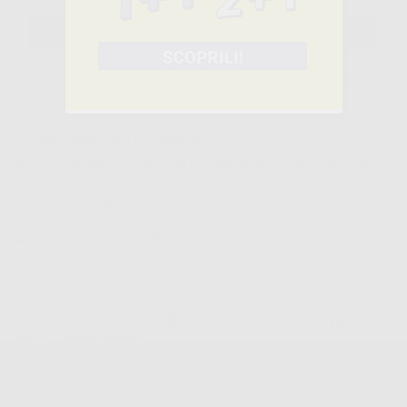
SELEZIONA
Caratteristiche del prodotto
Famiglia
MATERIALI DI CONSUMO PER ABRASIONE, LUCIDATURA E FRESE
Sottofamiglia
GOMMINI
Confezione
5 unità
Descrizione del prodotto
Fibra Scotch Brite.
SPAZZOLA PER LUCDATURA SCOTCH BRITE -
LILLA FINE 253F
Cod.
H14053
Codice fabbricante:
570253F104250
14,90 €/u.