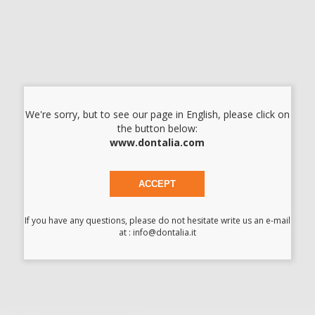
-
+
SPAZZOLA PER LUCIDATURA SCOTCH BRITE -
GRIGIO MEDIO 253M
Cod.
H14054
Codice fabbricante:
253M104250
We're sorry, but to see our page in English, please click on
13,41 €/u.
the button below:
-10%
14,90 € /u.
Migliore offerta
www.dontalia.com
Approvvigionamento in corso
ACCEPT
SPAZZOLA PER LUCIDATURA SCOTCH BRITE -
MARRONE SPESSO 253G
If you have any questions, please do not hesitate write us an e-mail
Cod.
H14056
Codice fabbricante:
570253G104250
at : info@dontalia.it
14,90 €/u.
-
+
I prezzi indicati non includono Iva.*