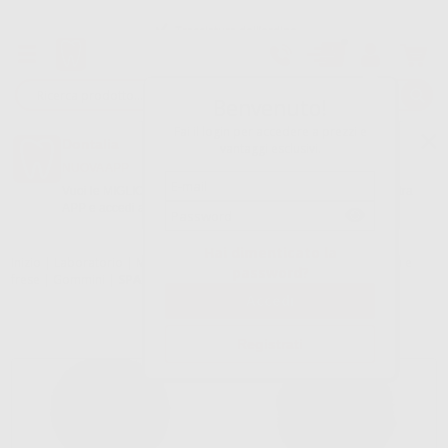
Tracciatura dell’ordine
Benvenuto!
Fai il login per accedere a prezzi e
Dontalia
vantaggi esclusivi.
NUOVA APP
Vuoi le MIGLIORI OFFERTE a portata di mano? Scarica la nostra
APP e accedi alle migliori oferte e servizi
Google Play
Hai dimenticato la
Inizio
|
Laboratorio
|
Materiali di consumo per abrasione, lucidatura e
password?
frese
|
Gommini
|
SPAZZOLA PER LUCIDATURA SCOTCH BRITE
Registrati