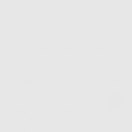
Ho letto e accetto la politica sulla privacy di Dontalia
*
La informiamo che il Responsabile del trattamento dei suoi Dati Personali è Dontalia
Italia S.r.l.. La finalitá del trattamento dei suoi Dati Personali è l'invio di informazioni
commerciali. La legittimazione dell'invio dell'informazione commerciale è il suo consenso
assenziente. I suoi dati saranno unicamente ceduti alle imprese del settore
odontoiatrico vincolate a Dontalia Italia S.r.l. che commercializzano prodotti simili,
sempre sotto il suo consenso e senza la concessione internazionale dei suoi Dati
Personali. Potrá, tra l'altro, esercitare i diritti di accesso, rettifica, soppressione,
limitazione e/o opposizione al trattamento dei dati , attraverso privacy@dontalia.it. Se
desidera conoscere ulteriori informazioni riguardo il trattamento dei dati personali,
acceda a:
PrivacyIT.pdf
Consegna gratuita senza
Reso gratuito dei prodotti
30 giorni per cambiare idea
minimo di ordine.