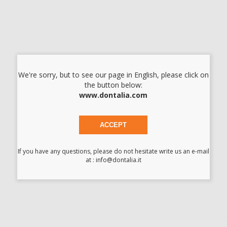
Leggi tutto
LOCALIZZATORE APICALE WOODPEX V
Cod.
79155
Codice fabbricante:
30.04.11.311-11
209,00 €/u.
-68%
646,00 € /u.
We're sorry, but to see our page in English, please click on
the button below:
-
+
www.dontalia.com
I prezzi indicati non includono Iva.*
ACCEPT
AGGIUNGI
If you have any questions, please do not hesitate write us an e-mail
at : info@dontalia.it
Descrizione del prodotto
1. Tecnologia multifrequenza di rilevamento apicale, in grado
di misurare con precisione quando residui di sangue o polpa
persistono nella radice endodontica.
2. I risultati della misurazione non saranno influenzati dal tipo