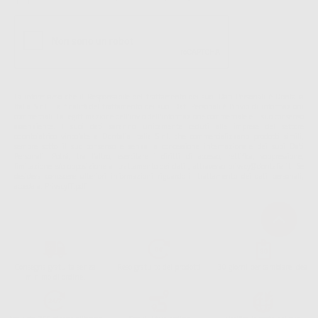
La informiamo che il Responsabile del trattamento dei suoi Dati Personali è Dontalia
Italia S.r.l.. La finalitá del trattamento dei suoi Dati Personali è l'invio di informazioni
commerciali. La legittimazione dell'invio dell'informazione commerciale è il suo consenso
assenziente. I suoi dati saranno unicamente ceduti alle imprese del settore
odontoiatrico vincolate a Dontalia Italia S.r.l. che commercializzano prodotti simili,
sempre sotto il suo consenso e senza la concessione internazionale dei suoi Dati
Personali. Potrá, tra l'altro, esercitare i diritti di accesso, rettifica, soppressione,
limitazione e/o opposizione al trattamento dei dati , attraverso privacy@dontalia.it. Se
desidera conoscere ulteriori informazioni riguardo il trattamento dei dati personali,
acceda a:
PrivacyIT.pdf
Consegna gratuita senza
Reso gratuito dei prodotti
30 giorni per cambiare idea
minimo di ordine.