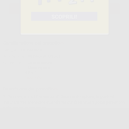
SELEZIONA IL PRODOTTO
Caratteristiche del prodotto
Famiglia
ENDODONZIA
Sottofamiglia
RILEVATORI APICALI
Confezione
1 Unità principale
1 Mesuring wire
4 File Cl...
Leggi tutto
Descrizione del prodotto
1. Tecnologia multifrequenza di rilevamento apicale, in grado di
misurare con precisione quando residui di sangue o polpa persistono
nella radice endodontica.
2. I risultati della misurazione non saranno influenzati dal tipo di
dente.
3. Livello di precisione ...