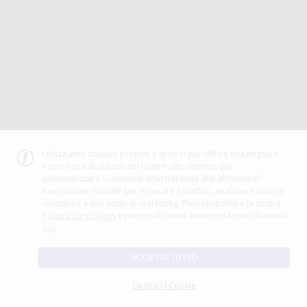
Acquista 365 giorno all'anno
Segui il tuo ordine
Verifica lo stato del tuo
24/7
ordine
Assistenza telefonica
Web con pagamento sicuro
98% di stock disponibile
Avviso legale
Politica sulla privacy
Politica sui cookie
Canale etico
Codice Etico
Utilizziamo cookies proprie e di terzi per offrire una migliore
esperienza di utilizzo del nostro sito internet, per
METODO DI PAGAMENTO
personalizzare i contenuti offerti in base alle abitudini di
navigazione, nonché per misurare il traffico, analizzare l’uso di
dontalia.it e per scopi di marketing. Puoi controllare la nostra
Politica sui cookies
e personalizzarne le impostazioni cliccando
qui.
ACCETTA TUTTO
Gestisci I Cookie