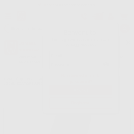
Oltre 15.000 referenze disponibili
Tracciatura dell’ordine
Benvenuto!
Fai il login per accedere a prezzi e
Dontalia
vantaggi esclusivi.
NUOVA APP
Vuoi le MIGLIORI OFFERTE a portata di mano? Scarica la nostra
APP e accedi alle migliori oferte e servizi
Google Play
Hai dimenticato la
Inizio
|
Apparecchiatura
|
Endodonzia
|
Rilevatori apicali
|
password?
LOCALIZZATORE APICALE WOODPEX V
Registrati