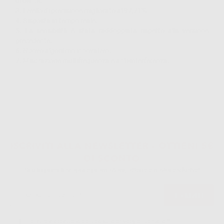
di dente.
3. Livello di precisione migliorato al 97,71%
4. Risposta in tempo reale.
5. La sensibilità è stata raddoppiata rispetto alla versione
precedente.
6. Nuovo algoritmo innovativo.
7. Misurazione multifrequenza e anti-interferenza.
ISCRIVITI ALLA NEWSLETTER - OTTIENI 5€
DI SCONTO
Sii tra i primi a scoprire promozioni, offerte e novità esclusive!
Ho letto e accetto la politica sulla privacy di Dontalia
*