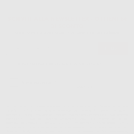
ISCRIVITI ALLA NEWSLETTER - OTTIENI 5€
DI SCONTO
Sii tra i primi a scoprire promozioni, offerte e novità esclusive!
Ho letto e accetto la politica sulla privacy di Dontalia
*
La informiamo che il Responsabile del trattamento dei suoi Dati Personali è Dontalia
Italia S.r.l.. La finalitá del trattamento dei suoi Dati Personali è l'invio di informazioni
commerciali. La legittimazione dell'invio dell'informazione commerciale è il suo consenso
assenziente. I suoi dati saranno unicamente ceduti alle imprese del settore
odontoiatrico vincolate a Dontalia Italia S.r.l. che commercializzano prodotti simili,
sempre sotto il suo consenso e senza la concessione internazionale dei suoi Dati
Personali. Potrá, tra l'altro, esercitare i diritti di accesso, rettifica, soppressione,