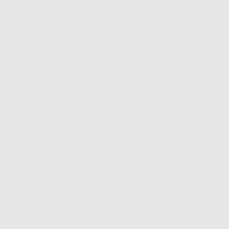
Tracciatura dell’ordine
Benvenuto!
Fai il login per accedere a prezzi e
Dontalia
vantaggi esclusivi.
NUOVA APP
Vuoi le MIGLIORI OFFERTE a portata di mano? Scarica la nostra
APP e accedi alle migliori oferte e servizi
Google Play
Hai dimenticato la
Inizio
|
Studio
|
Cementi
|
Cementi ricostruzione dei monconi
|
CORE X
password?
FLOW SIRINGHE
Registrati