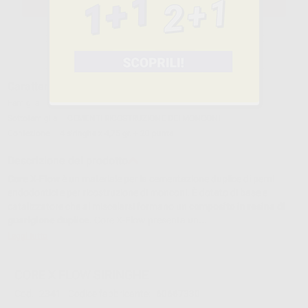
SELEZIONA IL PRODOTTO
Caratteristiche del prodotto
Famiglia
CEMENTI
Sottofamiglia
CEMENTI RICOSTRUZIONE DEI MONCONI
Confezione
4 siringhe x 4,75 gr. + 20 puntali
Descrizione del prodotto
Core X-Flow
è un materiale per la cementazione duplice di perni
endodontici e per ricostruzione di monconi. È dotato di base e
catalizzatore che al miscelarsi formano un
composito in resina di
guarigione duplice
. Core X-Flow presenta un...
Leggi tutto
CORE X FLOW SIRINGHE
Cod.
2341
Codice fabbricante:
60667330