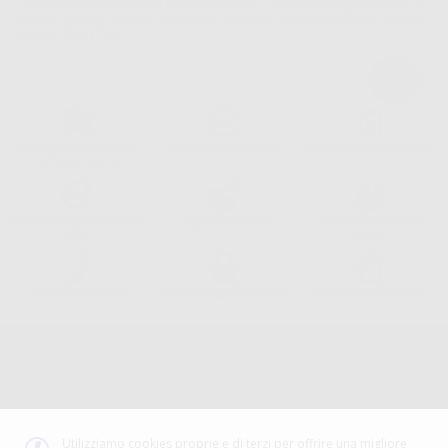
limitazione e/o opposizione al trattamento dei dati , attraverso privacy@dontalia.it. Se
desidera conoscere ulteriori informazioni riguardo il trattamento dei dati personali,
acceda a:
PrivacyIT.pdf
Consegna gratuita senza
Reso gratuito dei prodotti
30 giorni per cambiare idea
minimo di ordine.
Acquista 365 giorno all'anno
Segui il tuo ordine
Verifica lo stato del tuo
24/7
ordine
Assistenza telefonica
Web con pagamento sicuro
98% di stock disponibile
Avviso legale
Politica sulla privacy
Politica sui cookie
Canale etico
Codice Etico
Utilizziamo cookies proprie e di terzi per offrire una migliore