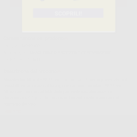
SELEZIONA IL PRODOTTO
Caratteristiche del prodotto
Famiglia
MONOUSO
Sottofamiglia
MASCHERINE DI PROTEZIONE VIE RESPIRATORIE
Confezione
20 unità
Descrizione del prodotto
Mascherina filtrante FFP2 con marcatura CE, per la prevenzione di
possibili contaminazioni biologiche nei centri sanitari. FFP2 con
filtrazione minima del 94% delle particelle aerodisperse con
dimensioni ≥ 0,3 μm. Un buon adattamento della maschera al
contorno del viso ...
Leggi tutto
MASCHERINE FFP2 CERTIFICATE CE
Cod.
73210
Codice fabbricante:
MASC000001