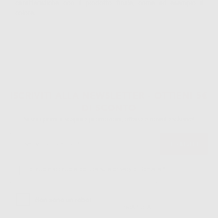
caratteristiche con il prodotto finale, come ad esempio il
colore.
ISCRIVITI ALLA NEWSLETTER - OTTIENI 5€
DI SCONTO
Sii tra i primi a scoprire promozioni, offerte e novità esclusive!
Ho letto e accetto la politica sulla privacy di Dontalia
*