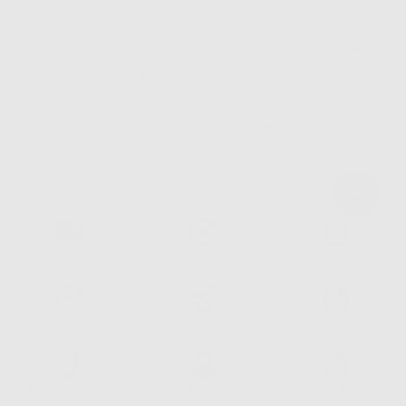
La informiamo che il Responsabile del trattamento dei suoi Dati Personali è Dontalia
Italia S.r.l.. La finalitá del trattamento dei suoi Dati Personali è l'invio di informazioni
commerciali. La legittimazione dell'invio dell'informazione commerciale è il suo consenso
assenziente. I suoi dati saranno unicamente ceduti alle imprese del settore
odontoiatrico vincolate a Dontalia Italia S.r.l. che commercializzano prodotti simili,
sempre sotto il suo consenso e senza la concessione internazionale dei suoi Dati
Personali. Potrá, tra l'altro, esercitare i diritti di accesso, rettifica, soppressione,
limitazione e/o opposizione al trattamento dei dati , attraverso privacy@dontalia.it. Se
desidera conoscere ulteriori informazioni riguardo il trattamento dei dati personali,
acceda a:
PrivacyIT.pdf
Consegna gratuita senza
Reso gratuito dei prodotti
30 giorni per cambiare idea
minimo di ordine.
Acquista 365 giorno all'anno
Segui il tuo ordine
Verifica lo stato del tuo
24/7
ordine
Assistenza telefonica
Web con pagamento sicuro
98% di stock disponibile