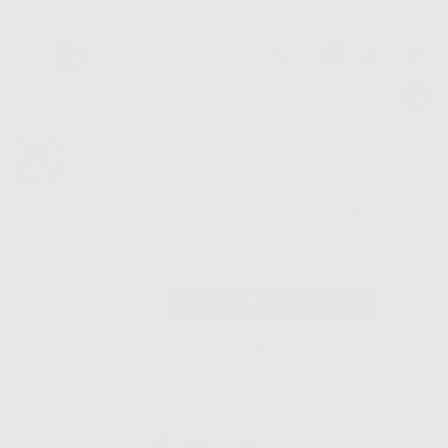
Oltre 15.000 referenze disponibili
Tracciatura dell’ordine
Benvenuto!
Fai il login per accedere a prezzi e
Dontalia
vantaggi esclusivi.
NUOVA APP
Vuoi le MIGLIORI OFFERTE a portata di mano? Scarica la nostra
APP e accedi alle migliori oferte e servizi
Google Play
Hai dimenticato la
Inizio
|
Studio
|
Monouso
|
Mascherine di protezione vie respiratorie
|
password?
MASCHERINE FFP2 CERTIFICATE CE
Registrati