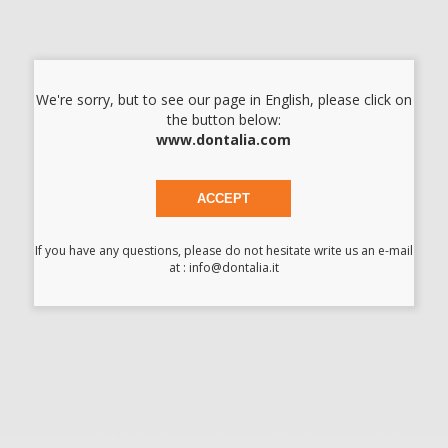
5,99 €/u.
-58%
14,31 € /u.
-
+
We're sorry, but to see our page in English, please click on
the button below:
I prezzi indicati non includono Iva.*
www.dontalia.com
AGGIUNGI
ACCEPT
Descrizione del prodotto
If you have any questions, please do not hesitate write us an e-mail
at : info@dontalia.it
Mascherina filtrante FFP2 con marcatura CE, per la
prevenzione di possibili contaminazioni biologiche nei centri
sanitari. FFP2 con filtrazione minima del 94% delle particelle
aerodisperse con dimensioni ≥ 0,3 μm. Un buon adattamento
della maschera al contorno del viso è fondamentale per
garantire una tenuta adeguata, essenziale per il corretto
funzionamento della maschera.
*La foto del prodotto è indicativa e può differire in alcune