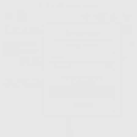
Tracciatura dell’ordine
Benvenuto!
Fai il login per accedere a prezzi e
Dontalia
vantaggi esclusivi.
NUOVA APP
Vuoi le MIGLIORI OFFERTE a portata di mano? Scarica la nostra
APP e accedi alle migliori oferte e servizi
Google Play
Hai dimenticato la
Inizio
|
Apparecchiatura
|
Estetica e restaurazione
|
Lampade LED
password?
Avanzate
|
VALO COLOR CORDLESS
Registrati