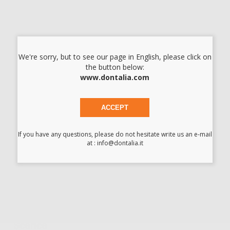
Cod.
74081
Codice fabbricante:
5941
879,00 €/u.
-41%
1.499,00 € /u.
-
+
We're sorry, but to see our page in English, please click on
the button below:
I prezzi indicati non includono Iva.*
www.dontalia.com
AGGIUNGI
ACCEPT
Descrizione del prodotto
If you have any questions, please do not hesitate write us an e-mail
at : info@dontalia.it
LAMPADA DI POLIMERIZZAZIONE
Lampada maneggevole e leggera con Led ad ampio spettro
(395-480 nm) per polimerizzarw tutti i tipi di materiali dentali.
Alta intensità con tre modi di polimerizzazione per la massima
versatilità (1000, 1400 y 3200 m
Scarica