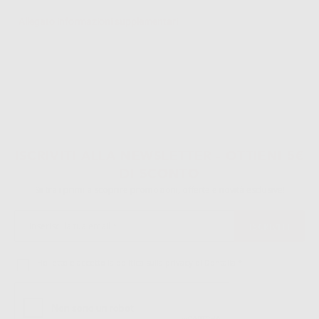
Allegato informazioni supplementari
ISCRIVITI ALLA NEWSLETTER - OTTIENI 5€
DI SCONTO
Sii tra i primi a scoprire promozioni, offerte e novità esclusive!
Ho letto e accetto la politica sulla privacy di Dontalia
*