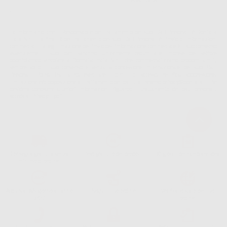
La informiamo che il Responsabile del trattamento dei suoi Dati Personali è Dontalia
Italia S.r.l.. La finalitá del trattamento dei suoi Dati Personali è l'invio di informazioni
commerciali. La legittimazione dell'invio dell'informazione commerciale è il suo consenso
assenziente. I suoi dati saranno unicamente ceduti alle imprese del settore
odontoiatrico vincolate a Dontalia Italia S.r.l. che commercializzano prodotti simili,
sempre sotto il suo consenso e senza la concessione internazionale dei suoi Dati
Personali. Potrá, tra l'altro, esercitare i diritti di accesso, rettifica, soppressione,
limitazione e/o opposizione al trattamento dei dati , attraverso privacy@dontalia.it. Se
desidera conoscere ulteriori informazioni riguardo il trattamento dei dati personali,
acceda a:
PrivacyIT.pdf
Consegna gratuita senza
Reso gratuito dei prodotti
30 giorni per cambiare idea
minimo di ordine.
Acquista 365 giorno all'anno
Segui il tuo ordine
Verifica lo stato del tuo
24/7
ordine