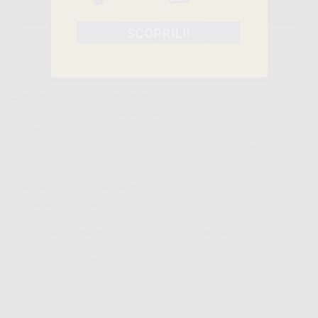
SELEZIONA
Caratteristiche del prodotto
Famiglia
ESTETICA E RESTAURAZIONE
Sottofamiglia
LAMPADE LED AVANZATE
Confezione
1 x lampada per fotopolimerizzazione Valo Cordless...
Leggi tutto
Descrizione del prodotto
LAMPADA DI POLIMERIZZAZIONE
Lampada maneggevole e leggera con Led ad ampio spettro (395-
480 nm) per polimerizzarw tutti i tipi di materiali dentali.
Alta intensità con tre modi di polimerizzazione per la massima
versatilità (1000, 1400 y 3200 m
VALO CORDLESS NERO