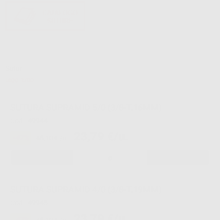
Sutur...
Leggi tutto
SUTURA SUPRAMID 5/0 (3/8-T.16MM)
Cod.
49944
23,79 €/u.
-47%
45,10 € /u.
-
+
SUTURA SUPRAMID 4/0 (3/8-T.19MM)
Cod.
49945
23,79 €/u.
-47%