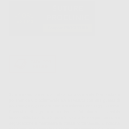
Sutura monofilamento sintetica non assorbibile. Composta da
poliammide 6 o poliammide 6,6 e rivestita con una guaina di
poliammide 6, di colore nero e sterilizzata con raggi Gamma.
Provvista di ago atraumatico e fabbricato in acciaio
inossidabile. La sutura Supramid si caratterizza per non subire
degradazione e mantenere la stessa forza tensile. E' indicata