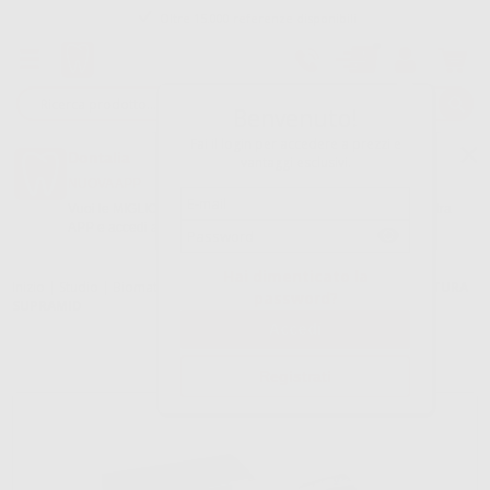
Tracciatura dell’ordine
Benvenuto!
Fai il login per accedere a prezzi e
Dontalia
vantaggi esclusivi.
NUOVA APP
Vuoi le MIGLIORI OFFERTE a portata di mano? Scarica la nostra
APP e accedi alle migliori oferte e servizi
Google Play
Hai dimenticato la
Inizio
|
Studio
|
Biomateriali e suture
|
Suture non riassorbibili
|
SUTURA
password?
SUPRAMID
Registrati