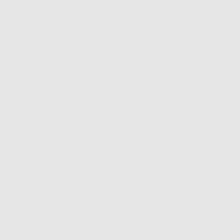
per la chirurgia generale e plastica. Lunghezza del filo 75 cm.
Potrebbe interessarti anche:
SUTURA PGA
RIASSORBIBILE
-44%
31
,87€
56,98€
SELEZIONA