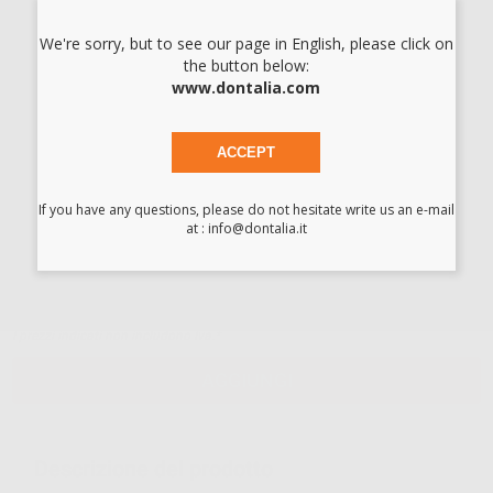
Cod.
50002
We're sorry, but to see our page in English, please click on
23,79 €/u.
-47%
45,10 € /u.
the button below:
www.dontalia.com
-
+
ACCEPT
SUTURA SUPRAMID 4/0 (1/2-T.20MM)
Cod.
50004
If you have any questions, please do not hesitate write us an e-mail
at : info@dontalia.it
23,79 €/u.
-47%
45,10 € /u.
-
+
I prezzi indicati non includono Iva.*
AGGIUNGI
Descrizione del prodotto