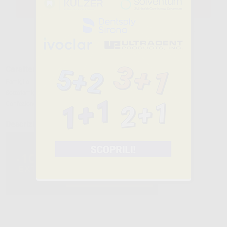
SELEZIONA
Caratteristiche del prodotto
Famiglia
BIOMATERIALI E SUTURE
Sottofamiglia
SUTURE NON RIASSORBIBILI
Confezione
12 unità
Descrizione del prodotto