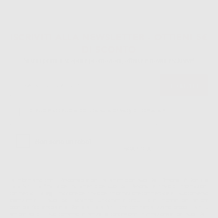
ISCRIVITI ALLA NEWSLETTER - OTTIENI 5€
DI SCONTO
Sii tra i primi a scoprire promozioni, offerte e novità esclusive!
Ho letto e accetto la politica sulla privacy di Dontalia
*
La informiamo che il Responsabile del trattamento dei suoi Dati Personali è Dontalia
Italia S.r.l.. La finalitá del trattamento dei suoi Dati Personali è l'invio di informazioni
commerciali. La legittimazione dell'invio dell'informazione commerciale è il suo consenso
assenziente. I suoi dati saranno unicamente ceduti alle imprese del settore
odontoiatrico vincolate a Dontalia Italia S.r.l. che commercializzano prodotti simili,
sempre sotto il suo consenso e senza la concessione internazionale dei suoi Dati