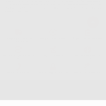
Personali. Potrá, tra l'altro, esercitare i diritti di accesso, rettifica, soppressione,
limitazione e/o opposizione al trattamento dei dati , attraverso privacy@dontalia.it. Se
desidera conoscere ulteriori informazioni riguardo il trattamento dei dati personali,
acceda a:
PrivacyIT.pdf
Consegna gratuita senza
Reso gratuito dei prodotti
30 giorni per cambiare idea
minimo di ordine.
Acquista 365 giorno all'anno
Segui il tuo ordine
Verifica lo stato del tuo
24/7
ordine
Assistenza telefonica
Web con pagamento sicuro
98% di stock disponibile
Avviso legale
Politica sulla privacy
Politica sui cookie
Canale etico
Codice Etico